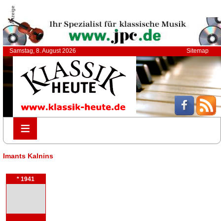
Anzeige
Samstag, 8. August 2026
Sitemap
≡
≡
Imants Kalnins
* 1941