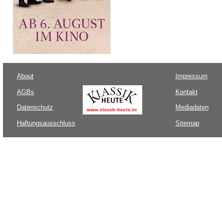
About
Impressum
AGBs
Kontakt
Datenschutz
Mediadaten
Haftungsausschluss
Sitemap