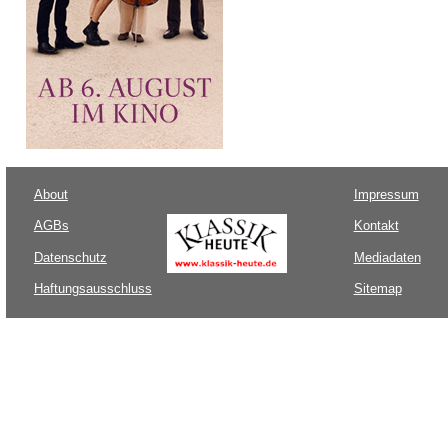
About
Impressum
AGBs
Kontakt
Datenschutz
Mediadaten
Haftungsausschluss
Sitemap