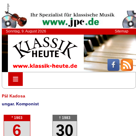
Anzeige
Sonntag, 9. August 2026
Sitemap
≡
≡
Pál Kadosa
ungar. Komponist
* 1903
† 1983
6
30