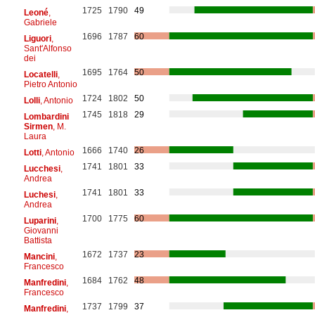
1725
1790
49
Leoné
,
Gabriele
1696
1787
60
Liguori
,
Sant'Alfonso
dei
1695
1764
50
Locatelli
,
Pietro Antonio
1724
1802
50
Lolli
, Antonio
1745
1818
29
Lombardini
Sirmen
, M.
Laura
1666
1740
26
Lotti
, Antonio
1741
1801
33
Lucchesi
,
Andrea
1741
1801
33
Luchesi
,
Andrea
1700
1775
60
Luparini
,
Giovanni
Battista
1672
1737
23
Mancini
,
Francesco
1684
1762
48
Manfredini
,
Francesco
1737
1799
37
Manfredini
,