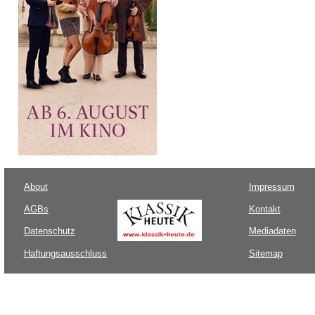
About
Impressum
AGBs
Kontakt
Datenschutz
Mediadaten
Haftungsausschluss
Sitemap