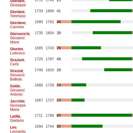
Giordani
,
Giuseppe
1733
1806
41
Giordani
,
Tommaso
1695
1762
48
Giordano
,
Carmine
1735
1804
39
Giornovichi
,
Giovanni
Mane
1685
1743
29
Giustini
,
Lodovico
1725
1787
49
Graziani
,
Carlo
1746
1820
28
Grazioli
,
Giovanni
Battista
1660
1728
14
Guido
,
Giovanni
Antonio
1667
1727
13
Jacchini
,
Giuseppe
Maria
1711
1788
60
Latilla
,
Gaetano
1694
1744
30
Leo
,
Leonardo