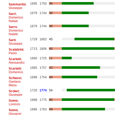
1695
1750
36
Sammartini
,
Giuseppe
1679
1744
30
Sarri
,
Domenico
Natale
1679
1744
30
Sarro
,
Domenico
Natale
1729
1802
45
Sarti
,
Giuseppe
1713
1806
60
Scalabrini
,
Paolo
1660
1725
11
Scarlatti
,
Alessandro
1685
1757
43
Scarlatti
,
Domenico
1698
1754
40
Schiassi
,
Gaetano
Maria
1720
1774
54
Scolari
,
Giuseppe
1688
1775
60
Somis
,
Lorenzo
1686
1763
49
Somis
,
Giovanni