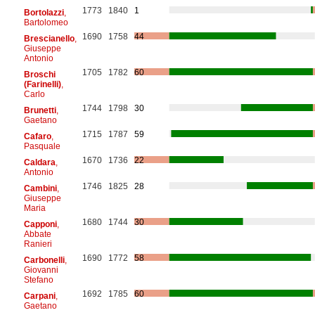
1773
1840
1
Bortolazzi
,
Bartolomeo
1690
1758
44
Brescianello
,
Giuseppe
Antonio
1705
1782
60
Broschi
(Farinelli)
,
Carlo
1744
1798
30
Brunetti
,
Gaetano
1715
1787
59
Cafaro
,
Pasquale
1670
1736
22
Caldara
,
Antonio
1746
1825
28
Cambini
,
Giuseppe
Maria
1680
1744
30
Capponi
,
Abbate
Ranieri
1690
1772
58
Carbonelli
,
Giovanni
Stefano
1692
1785
60
Carpani
,
Gaetano