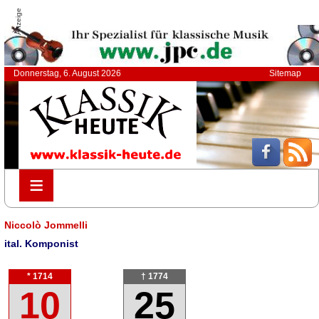
Anzeige
Donnerstag, 6. August 2026
Sitemap
≡
≡
Niccolò Jommelli
ital. Komponist
* 1714
† 1774
10
25