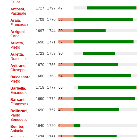
Felice
1727
1797
47
Anfossi
,
Pasquale
1709
1770
56
Araia
,
Francesco
1697
1744
30
Arrigoni
,
Carlo
1698
1771
57
Auletta
,
Pietro
1723
1753
30
Auletta
,
Domenico
1670
1756
42
Avitrano
,
Giuseppe
1680
1768
54
Baldassare
,
Pietro
1718
1777
56
Barbella
,
Emanuele
1690
1772
58
Barsanti
,
Francesco
1690
1757
43
Bellinzani
,
Paolo
Benedetto
1640
1720
6
Bembo
,
Antonia
1675
1755
41