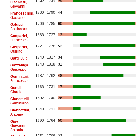
1692
1743
29
Fischietti
,
Giovanni
1730
1790
44
Franceschini
,
Gaetano
1706
1785
60
Galuppi
,
Baldasare
1668
1727
13
Gasparini
,
Francesco
1721
1778
53
Gasparini
,
Quirino
1740
1817
34
Gatti
, Luigi
1743
1818
31
Gazzaniga
,
Giuseppe
1687
1762
48
Geminiani
,
Francesco
1668
1731
17
Gentili
,
Giorgio
1692
1740
26
Giacomelli
,
Geminiano
1648
1721
7
Giannettini
,
Antonio
1690
1764
50
Giay
,
Giovanni
Antonio
1751
1798
23