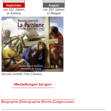
September
August
vor 312 Jahren
vor 252 Jahren
in Aversa
in Neapel
Niccolò Jomelli / Pan Classics
»Bestellungen bei jpc«
Biographie
Diskographie
Werke
Zeitgenossen