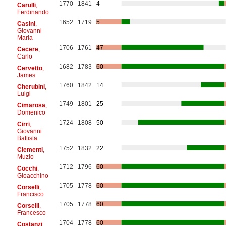
1770
1841
4
Carulli
,
Ferdinando
1652
1719
5
Casini
,
Giovanni
Maria
1706
1761
47
Cecere
,
Carlo
1682
1783
60
Cervetto
,
James
1760
1842
14
Cherubini
,
Luigi
1749
1801
25
Cimarosa
,
Domenico
1724
1808
50
Cirri
,
Giovanni
Battista
1752
1832
22
Clementi
,
Muzio
1712
1796
60
Cocchi
,
Gioacchino
1705
1778
60
Corselli
,
Francisco
1705
1778
60
Corselli
,
Francesco
1704
1778
60
Costanzi
,