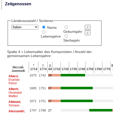
Zeitgenossen
Länderauswahl / Sortieren
Name
Geburtsjahr
Lebensjahre
Sterbejahr
Spalte 4 = Lebensalter des Komponisten / Anzahl der
gemeinsamen Lebensjahre
*
†
J.
E
Niccolò
1714
1774
60
1710
1720
1730
1740
1750
1760
1770
Jommelli
1675
1742
28
Abaco
,
Evaristo
Felice
1685
1751
37
Alberti
,
Giuseppe
Matteo
1671
1751
37
Albinoni
,
Tomaso
1747
1798
27
Alessandri
,