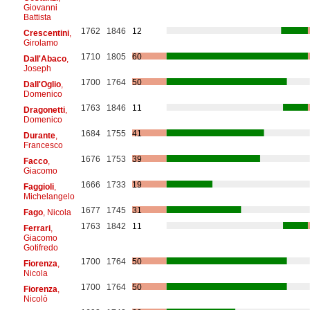
Giovanni
Battista
1762
1846
12
Crescentini
,
Girolamo
1710
1805
60
Dall'Abaco
,
Joseph
1700
1764
50
Dall'Oglio
,
Domenico
1763
1846
11
Dragonetti
,
Domenico
1684
1755
41
Durante
,
Francesco
1676
1753
39
Facco
,
Giacomo
1666
1733
19
Faggioli
,
Michelangelo
1677
1745
31
Fago
, Nicola
1763
1842
11
Ferrari
,
Giacomo
Gotifredo
1700
1764
50
Fiorenza
,
Nicola
1700
1764
50
Fiorenza
,
Nicolò