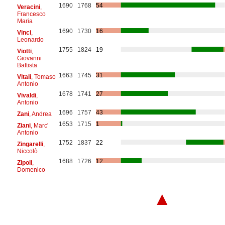
1690
1768
54
Veracini
,
Francesco
Maria
1690
1730
16
Vinci
,
Leonardo
1755
1824
19
Viotti
,
Giovanni
Battista
1663
1745
31
Vitali
, Tomaso
Antonio
1678
1741
27
Vivaldi
,
Antonio
1696
1757
43
Zani
, Andrea
1653
1715
1
Ziani
, Marc'
Antonio
1752
1837
22
Zingarelli
,
Niccolò
1688
1726
12
Zipoli
,
Domenico
▲