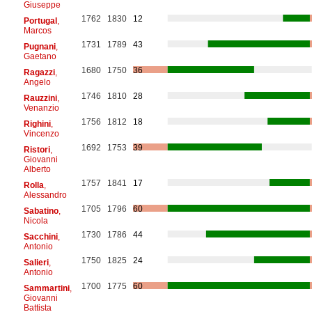
Giuseppe
1762
1830
12
Portugal
,
Marcos
1731
1789
43
Pugnani
,
Gaetano
1680
1750
36
Ragazzi
,
Angelo
1746
1810
28
Rauzzini
,
Venanzio
1756
1812
18
Righini
,
Vincenzo
1692
1753
39
Ristori
,
Giovanni
Alberto
1757
1841
17
Rolla
,
Alessandro
1705
1796
60
Sabatino
,
Nicola
1730
1786
44
Sacchini
,
Antonio
1750
1825
24
Salieri
,
Antonio
1700
1775
60
Sammartini
,
Giovanni
Battista