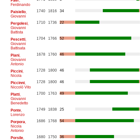
Paër
,
Ferdinando
1740
1816
34
Paisiello
,
Giovanni
1710
1736
22
Pergolesi
,
Giovanni
Battista
1704
1766
52
Pescetti
,
Giovanni
Battisata
1678
1760
46
Piani
,
Giovanni
Antonio
1728
1800
46
Piccini
,
Nicola
1728
1800
46
Piccinni
,
Niccolò Vito
1700
1763
49
Platti
,
Giovanni
Benedetto
1749
1838
25
Ponte
,
Lorenzo
1686
1768
54
Porpora
,
Nicola
Antonio
1680
1750
36
Porsile
,