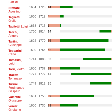
Battista
1654
1728
14
Steffani
,
Agostino
1660
1718
4
Taglietti
,
Giulio
1668
1715
1
Taglietti
, Luigi
1760
1814
14
Tarchi
,
Angelo
1692
1770
56
Tartini
,
Giuseppe
1690
1766
52
Tessarini
,
Carlo
1741
1808
33
Tomasini
,
Luigi
1650
1737
23
Torri
, Pietro
1727
1779
47
Traetta
,
Tommaso
1749
1812
25
Turrini
,
Ferdinando
Gasparo
1681
1753
39
Valentini
,
Giuseppe
1650
1735
21
Venier
,
Girolamo