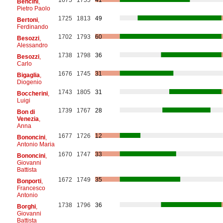
Bencini
,
Pietro Paolo
1725
1813
49
Bertoni
,
Ferdinando
1702
1793
60
Besozzi
,
Alessandro
1738
1798
36
Besozzi
,
Carlo
1676
1745
31
Bigaglia
,
Diogenio
1743
1805
31
Boccherini
,
Luigi
1739
1767
28
Bon di
Venezia
,
Anna
1677
1726
12
Bononcini
,
Antonio Maria
1670
1747
33
Bononcini
,
Giovanni
Battista
1672
1749
35
Bonporti
,
Francesco
Antonio
1738
1796
36
Borghi
,
Giovanni
Battista