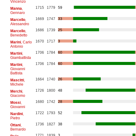
Vincenzo
1715
1779
59
Manna
,
Gennaro
1669
1747
33
Marcello
,
Alessandro
1686
1739
25
Marcello
,
Benedetto
1670
1717
3
Marini
, Carlo
Antonio
1706
1784
60
Martini
,
Giambattista
1706
1784
60
Martini
,
Giovanni
Battista
1664
1740
26
Mascitti
,
Michele
1726
1800
48
Merchi
,
Giacomo
1680
1742
28
Mossi
,
Giovanni
1722
1793
52
Nardini
,
Pietro
1736
1827
38
Ottani
,
Bernardo
1771
1839
3