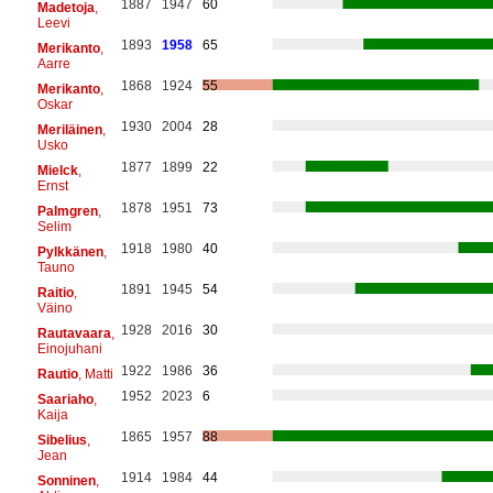
1887
1947
60
Madetoja
,
Leevi
1893
1958
65
Merikanto
,
Aarre
1868
1924
55
Merikanto
,
Oskar
1930
2004
28
Meriläinen
,
Usko
1877
1899
22
Mielck
,
Ernst
1878
1951
73
Palmgren
,
Selim
1918
1980
40
Pylkkänen
,
Tauno
1891
1945
54
Raitio
,
Väino
1928
2016
30
Rautavaara
,
Einojuhani
1922
1986
36
Rautio
, Matti
1952
2023
6
Saariaho
,
Kaija
1865
1957
88
Sibelius
,
Jean
1914
1984
44
Sonninen
,