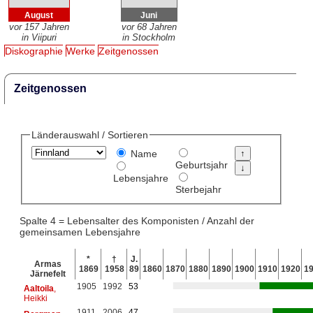
August
Juni
vor 157 Jahren
vor 68 Jahren
in Viipuri
in Stockholm
Diskographie
Werke
Zeitgenossen
Zeitgenossen
Länderauswahl / Sortieren
Name
Geburtsjahr
Lebensjahre
Sterbejahr
Spalte 4 = Lebensalter des Komponisten / Anzahl der
gemeinsamen Lebensjahre
*
†
J.
Armas
1869
1958
89
1860
1870
1880
1890
1900
1910
1920
1
Järnefelt
1905
1992
53
Aaltoila
,
Heikki
1911
2006
47