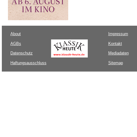
About
Impressum
AGBs
Kontakt
Datenschutz
Mediadaten
Haftungsausschluss
Sitemap