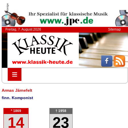
Anzeige
Freitag, 7. August 2026
Sitemap
≡
≡
Armas Järnefelt
finn. Komponist
* 1869
† 1958
14
23