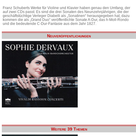
Franz Schuberts Werke für Violine und Klavier haben genau den Umfang, der
auf zwei CDs passt. Es sind die drei Sonaten des Neunzehnjährigen, die der
geschäftstüchtige Verleger Diabelli als „Sonatinen“ herausgegeben hat, dazu
kommen die als „Grand Duo“ veröffentlichte Sonate A-Dur, das h-Moll-Rondo
und die bedeutende C-Dur-Fantasie aus dem Jahr 1827.
Neuveröffentlichungen
Weitere 39 Themen