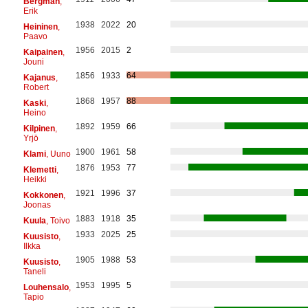
Bergman
,
Erik
1938
2022
20
Heininen
,
Paavo
1956
2015
2
Kaipainen
,
Jouni
1856
1933
64
Kajanus
,
Robert
1868
1957
88
Kaski
,
Heino
1892
1959
66
Kilpinen
,
Yrjö
1900
1961
58
Klami
, Uuno
1876
1953
77
Klemetti
,
Heikki
1921
1996
37
Kokkonen
,
Joonas
1883
1918
35
Kuula
, Toivo
1933
2025
25
Kuusisto
,
Ilkka
1905
1988
53
Kuusisto
,
Taneli
1953
1995
5
Louhensalo
,
Tapio