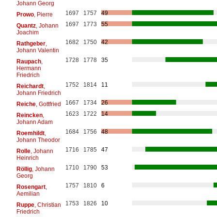
Johann Georg
1697
1757
49
Prowo
, Pierre
1697
1773
55
Quantz
, Johann
Joachim
1682
1750
42
Rathgeber
,
Johann Valentin
1728
1778
35
Raupach
,
Hermann
Friedrich
1752
1814
11
Reichardt
,
Johann Friedrich
1667
1734
26
Reiche
, Gottfried
1623
1722
14
Reincken
,
Johann Adam
1684
1756
48
Roemhildt
,
Johann Theodor
1716
1785
47
Rolle
, Johann
Heinrich
1710
1790
53
Röllig
, Johann
Georg
1757
1810
6
Rosengart
,
Aemilian
1753
1826
10
Ruppe
, Christian
Friedrich