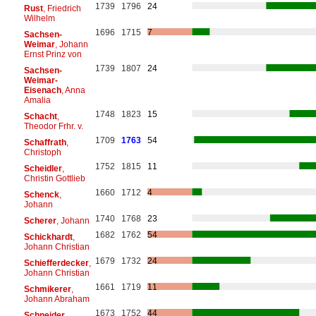
1739
1796
24
Rust
, Friedrich
Wilhelm
1696
1715
7
Sachsen-
Weimar
, Johann
Ernst Prinz von
1739
1807
24
Sachsen-
Weimar-
Eisenach
, Anna
Amalia
1748
1823
15
Schacht
,
Theodor Frhr. v.
1709
1763
54
Schaffrath
,
Christoph
1752
1815
11
Scheidler
,
Christin Gottlieb
1660
1712
4
Schenck
,
Johann
1740
1768
23
Scherer
, Johann
1682
1762
54
Schickhardt
,
Johann Christian
1679
1732
24
Schiefferdecker
,
Johann Christian
1661
1719
11
Schmikerer
,
Johann Abraham
1673
1752
44
Schneider
,