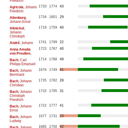
Friedrich
1720
1774
43
Agricola
, Johann
Friedrich
1734
1801
29
Altenburg
,
Johann Ernst
1719
1759
40
Altnickol
,
Johann
Christoph
1741
1799
22
André
, Johann
1723
1787
40
Anna Amalia
von Preußen
,
1714
1788
49
Bach
, Carl
Philipp Emanuel
1676
1749
41
Bach
, Johann
Bernhard
1735
1782
28
Bach
, Johann
Christian
1732
1795
31
Bach
, Johann
Christoph
Friedrich
1722
1777
41
Bach
, Johann
Ernst
1677
1731
23
Bach
, Johann
Ludwig
1685
1750
42
Bach
, Johann