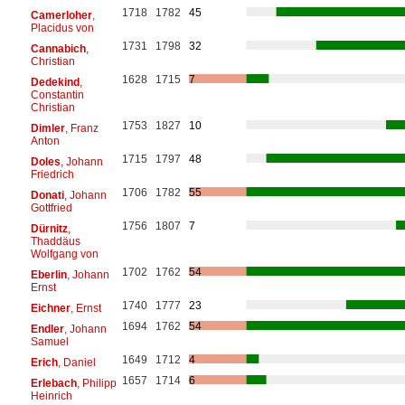
1718
1782
45
Camerloher
,
Placidus von
1731
1798
32
Cannabich
,
Christian
1628
1715
7
Dedekind
,
Constantin
Christian
1753
1827
10
Dimler
, Franz
Anton
1715
1797
48
Doles
, Johann
Friedrich
1706
1782
55
Donati
, Johann
Gottfried
1756
1807
7
Dürnitz
,
Thaddäus
Wolfgang von
1702
1762
54
Eberlin
, Johann
Ernst
1740
1777
23
Eichner
, Ernst
1694
1762
54
Endler
, Johann
Samuel
1649
1712
4
Erich
, Daniel
1657
1714
6
Erlebach
, Philipp
Heinrich