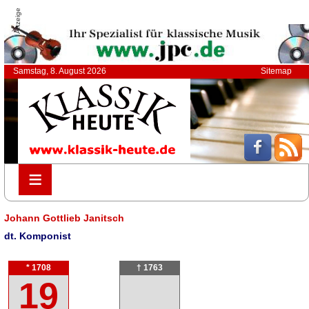
Anzeige
Samstag, 8. August 2026
Sitemap
≡
≡
Johann Gottlieb Janitsch
dt. Komponist
* 1708
† 1763
19