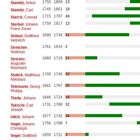
1750
1809
13
Stamitz
, Anton
1745
1801
18
Stamitz
, Carl
1715
1787
48
Starck
, Conrad
1750
1817
13
Sterkel
, Johann
Franz Xaver
1690
1749
41
Stölzel
, Gottfried
Heinrich
1761
1833
2
Streicher
,
Andreas
1680
1719
11
Stricker
,
Augustin
Reinhard
1700
1740
32
Stulick
, Mattheus
Nikolaus
1681
1767
55
Telemann
, Georg
Philipp
1646
1724
16
Theile
, Johann
1731
1788
32
Toëschi
, Carl
Joseph
1677
1742
34
Ulich
, Johann
1756
1788
7
Vogel
, Johann
Christoph
1650
1711
3
Vogel
, Gottfried