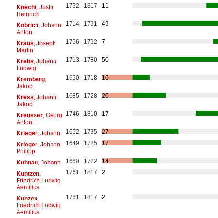
1752
1817
11
Knecht
, Justin
Heinrich
1714
1791
49
Kobrich
, Johann
Anton
1756
1792
7
Kraus
, Joseph
Martin
1713
1780
50
Krebs
, Johann
Ludwig
1650
1718
10
Kremberg
,
Jakob
1685
1728
20
Kress
, Johann
Jakob
1746
1810
17
Kreusser
, Georg
Anton
1652
1735
27
Krieger
, Johann
1649
1725
17
Krieger
, Johann
Philipp
1660
1722
14
Kuhnau
, Johann
1761
1817
2
Kuntzen
,
Friedrich Ludwig
Aemilius
1761
1817
2
Kunzen
,
Friedrich Ludwig
Aemilius