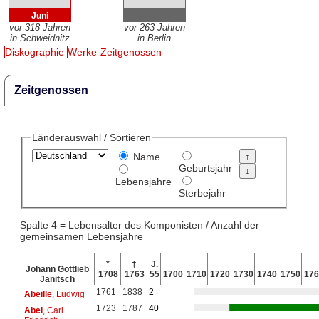
Juni
vor 318 Jahren
vor 263 Jahren
in Schweidnitz
in Berlin
Diskographie
Werke
Zeitgenossen
Zeitgenossen
Länderauswahl / Sortieren
Name
Geburtsjahr
Lebensjahre
Sterbejahr
Spalte 4 = Lebensalter des Komponisten / Anzahl der
gemeinsamen Lebensjahre
*
†
J.
Johann Gottlieb
1708
1763
55
1700
1710
1720
1730
1740
1750
176
Janitsch
1761
1838
2
Abeille
, Ludwig
1723
1787
40
Abel
, Carl