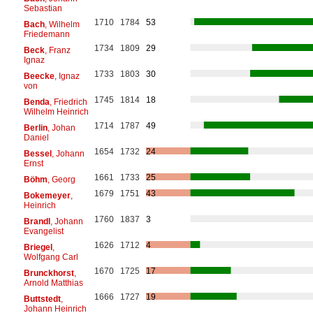
Sebastian
1710
1784
53
Bach
, Wilhelm
Friedemann
1734
1809
29
Beck
, Franz
Ignaz
1733
1803
30
Beecke
, Ignaz
von
1745
1814
18
Benda
, Friedrich
Wilhelm Heinrich
1714
1787
49
Berlin
, Johan
Daniel
1654
1732
24
Bessel
, Johann
Ernst
1661
1733
25
Böhm
, Georg
1679
1751
43
Bokemeyer
,
Heinrich
1760
1837
3
Brandl
, Johann
Evangelist
1626
1712
4
Briegel
,
Wolfgang Carl
1670
1725
17
Brunckhorst
,
Arnold Matthias
1666
1727
19
Buttstedt
,
Johann Heinrich