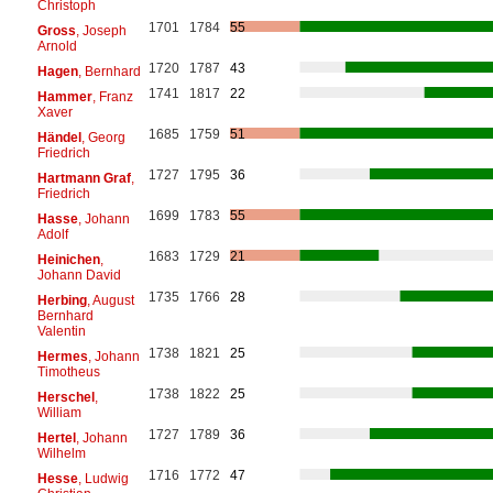
Christoph
1701
1784
55
Gross
, Joseph
Arnold
1720
1787
43
Hagen
, Bernhard
1741
1817
22
Hammer
, Franz
Xaver
1685
1759
51
Händel
, Georg
Friedrich
1727
1795
36
Hartmann Graf
,
Friedrich
1699
1783
55
Hasse
, Johann
Adolf
1683
1729
21
Heinichen
,
Johann David
1735
1766
28
Herbing
, August
Bernhard
Valentin
1738
1821
25
Hermes
, Johann
Timotheus
1738
1822
25
Herschel
,
William
1727
1789
36
Hertel
, Johann
Wilhelm
1716
1772
47
Hesse
, Ludwig