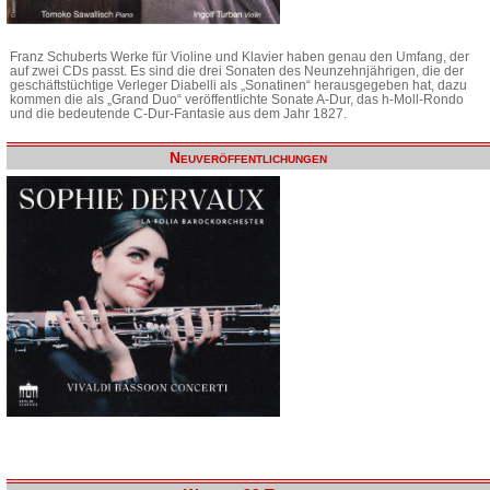
Franz Schuberts Werke für Violine und Klavier haben genau den Umfang, der
auf zwei CDs passt. Es sind die drei Sonaten des Neunzehnjährigen, die der
geschäftstüchtige Verleger Diabelli als „Sonatinen“ herausgegeben hat, dazu
kommen die als „Grand Duo“ veröffentlichte Sonate A-Dur, das h-Moll-Rondo
und die bedeutende C-Dur-Fantasie aus dem Jahr 1827.
Neuveröffentlichungen