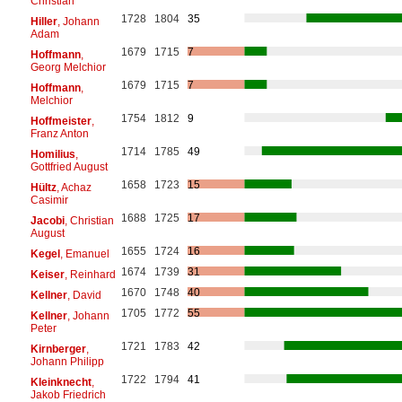
Christian
1728
1804
35
Hiller
, Johann
Adam
1679
1715
7
Hoffmann
,
Georg Melchior
1679
1715
7
Hoffmann
,
Melchior
1754
1812
9
Hoffmeister
,
Franz Anton
1714
1785
49
Homilius
,
Gottfried August
1658
1723
15
Hültz
, Achaz
Casimir
1688
1725
17
Jacobi
, Christian
August
1655
1724
16
Kegel
, Emanuel
1674
1739
31
Keiser
, Reinhard
1670
1748
40
Kellner
, David
1705
1772
55
Kellner
, Johann
Peter
1721
1783
42
Kirnberger
,
Johann Philipp
1722
1794
41
Kleinknecht
,
Jakob Friedrich