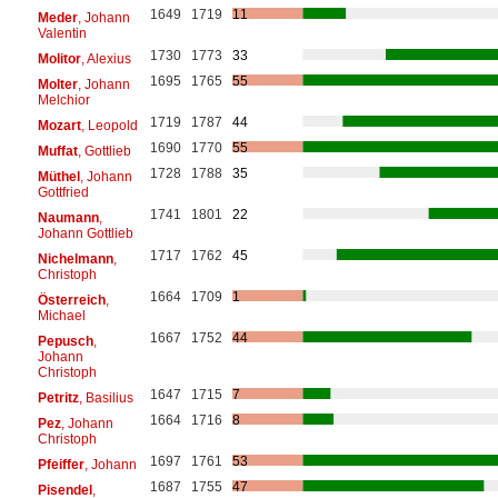
1649
1719
11
Meder
, Johann
Valentin
1730
1773
33
Molitor
, Alexius
1695
1765
55
Molter
, Johann
Melchior
1719
1787
44
Mozart
, Leopold
1690
1770
55
Muffat
, Gottlieb
1728
1788
35
Müthel
, Johann
Gottfried
1741
1801
22
Naumann
,
Johann Gottlieb
1717
1762
45
Nichelmann
,
Christoph
1664
1709
1
Österreich
,
Michael
1667
1752
44
Pepusch
,
Johann
Christoph
1647
1715
7
Petritz
, Basilius
1664
1716
8
Pez
, Johann
Christoph
1697
1761
53
Pfeiffer
, Johann
1687
1755
47
Pisendel
,