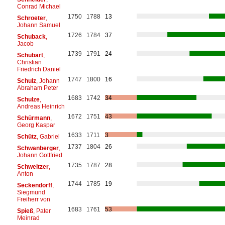
Conrad Michael
1750
1788
13
Schroeter
,
Johann Samuel
1726
1784
37
Schuback
,
Jacob
1739
1791
24
Schubart
,
Christian
Friedrich Daniel
1747
1800
16
Schulz
, Johann
Abraham Peter
1683
1742
34
Schulze
,
Andreas Heinrich
1672
1751
43
Schürmann
,
Georg Kaspar
1633
1711
3
Schütz
, Gabriel
1737
1804
26
Schwanberger
,
Johann Gottfried
1735
1787
28
Schweitzer
,
Anton
1744
1785
19
Seckendorff
,
Siegmund
Freiherr von
1683
1761
53
Spieß
, Pater
Meinrad