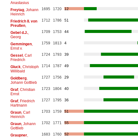
Anastasius
1695
1720
12
Freytag
, Johann
Heinrich
1712
1786
51
Friedrich II. von
Preußen
,
1709
1753
44
Gebel d.J.
,
Georg
1759
1813
4
Gemmingen
,
Ernst v.
1724
1793
39
Gessel
, Carl
Friedrich
1714
1787
49
Gluck
, Christoph
Willibald
1727
1756
29
Goldberg
,
Johann Gottlieb
1723
1804
40
Graf
, Christian
Ernst
1727
1795
36
Graf
, Friedrich
Hartmann
1703
1759
51
Graun
, Carl
Heinrich
1702
1771
55
Graun
, Johann
Gottlieb
1683
1760
52
Graupner
,