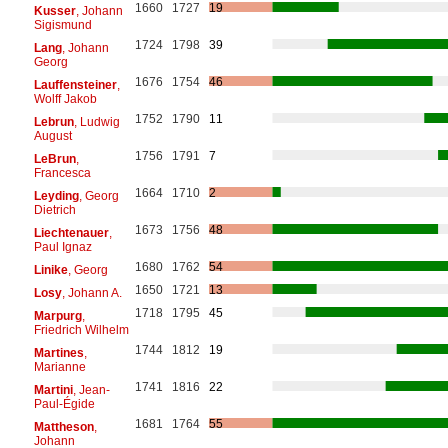
1660
1727
19
Kusser
, Johann
Sigismund
1724
1798
39
Lang
, Johann
Georg
1676
1754
46
Lauffensteiner
,
Wolff Jakob
1752
1790
11
Lebrun
, Ludwig
August
1756
1791
7
LeBrun
,
Francesca
1664
1710
2
Leyding
, Georg
Dietrich
1673
1756
48
Liechtenauer
,
Paul Ignaz
1680
1762
54
Linike
, Georg
1650
1721
13
Losy
, Johann A.
1718
1795
45
Marpurg
,
Friedrich Wilhelm
1744
1812
19
Martines
,
Marianne
1741
1816
22
Martini
, Jean-
Paul-Égide
1681
1764
55
Mattheson
,
Johann