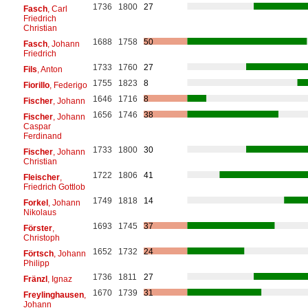
1736
1800
27
Fasch
, Carl
Friedrich
Christian
1688
1758
50
Fasch
, Johann
Friedrich
1733
1760
27
Fils
, Anton
1755
1823
8
Fiorillo
, Federigo
1646
1716
8
Fischer
, Johann
1656
1746
38
Fischer
, Johann
Caspar
Ferdinand
1733
1800
30
Fischer
, Johann
Christian
1722
1806
41
Fleischer
,
Friedrich Gottlob
1749
1818
14
Forkel
, Johann
Nikolaus
1693
1745
37
Förster
,
Christoph
1652
1732
24
Förtsch
, Johann
Philipp
1736
1811
27
Fränzl
, Ignaz
1670
1739
31
Freylinghausen
,
Johann