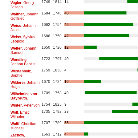
1749
1814
14
Vogler
, Georg
Joseph
1684
1748
40
Walther
, Johann
Gottfried
1662
1754
46
Weiss
, Johann
Jacob
1686
1750
42
Weiss
, Sylvius
Leopold
1650
1720
12
Welter
, Johann
Samuel
1723
1797
40
Wendling
,
Johann Baptist
1759
1838
4
Westenholz
,
Sophie
1670
1724
16
Wilderer
, Johann
Hugo
1709
1758
49
Wilhelmine von
Bayreuth
,
1754
1825
9
Winter
, Peter von
1735
1792
28
Wolf
, Ernst
Wilhelm
1707
1789
55
Wolff
, Christian
Michael
1663
1712
4
Zachow
,