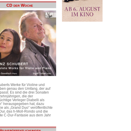
CD der Woche
uberts Werke für Violine und
aben genau den Umfang, der auf
passt. Es sind die drei Sonaten
ehnjährigen, die der
üchtige Verleger Diabelli als
n“ herausgegeben hat, dazu
e als „Grand Duo“ veröffentlichte
Dur, das h-Moll-Rondo und die
e C-Dur-Fantasie aus dem Jahr
Neuveröffentlichungen