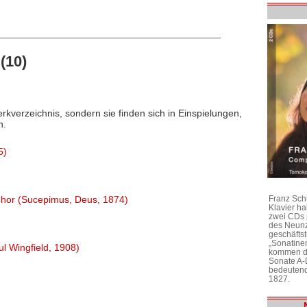
(10)
rkverzeichnis, sondern sie finden sich in Einspielungen,
n.
5)
Franz Sch
 Chor (Sucepimus, Deus, 1874)
Klavier h
zwei CDs 
des Neunz
geschäftst
„Sonatine
ul Wingfield, 1908)
kommen di
Sonate A-
bedeutend
1827.