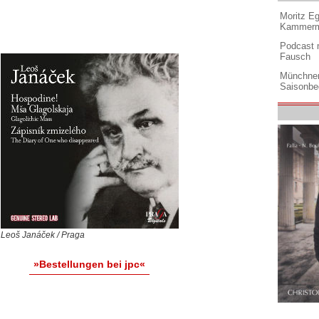
Moritz Eg
Kammermu
Podcast m
Fausch
Münchner
Saisonbe
Leoš Janáček / Praga
»Bestellungen bei jpc«