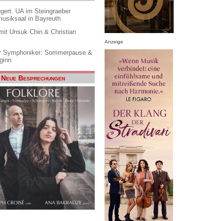
gert. UA im Steingraeber
siksaal in Bayreuth
it Unsuk Chin & Christian
Anzeige
 Symphoniker: Sommerpause &
ginn
Neue Besprechungen