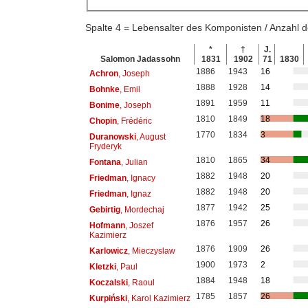
Spalte 4 = Lebensalter des Komponisten / Anzahl
*
†
J.
Salomon Jadassohn
1831
1902
71
1830
1886
1943
16
Achron
, Joseph
1888
1928
14
Bohnke
, Emil
1891
1959
11
Bonime
, Joseph
1810
1849
18
Chopin
, Frédéric
1770
1834
3
Duranowski
, August
Fryderyk
1810
1865
34
Fontana
, Julian
1882
1948
20
Friedman
, Ignacy
1882
1948
20
Friedman
, Ignaz
1877
1942
25
Gebirtig
, Mordechaj
1876
1957
26
Hofmann
, Joszef
Kazimierz
1876
1909
26
Karlowicz
, Mieczyslaw
1900
1973
2
Kletzki
, Paul
1884
1948
18
Koczalski
, Raoul
1785
1857
26
Kurpiński
, Karol Kazimierz