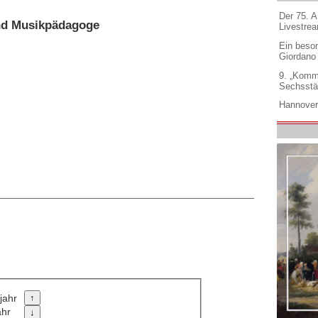
Der 75. 
und Musikpädagoge
Livestre
Ein beso
Giordano
9. „Komm
Sechsstä
Hannover
jahr
ahr