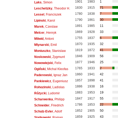
1901
1983
1
Laks
, Simon
1830
1915
71
Leschetizky
, Theodor H.
1780
1838
7
Lessel
, Franciszek
1790
1861
30
Lipinski
, Karol
1891
1985
11
Marek
, Czeslaw
1869
1928
33
Melcer
, Henryk
1755
1837
6
Milwid
, Antoni
1870
1935
32
Mlynarski
, Emil
1819
1872
41
Moniuszko
, Stanislaw
1846
1909
56
Noskowski
, Zygmunt
1877
1946
25
Nowowiejski
, Felix
1765
1833
2
Ogiński
, Michal Kleofas
1860
1941
42
Paderewski
, Ignaz Jan
1857
1898
41
Pankiewicz
, Eugeniusz
1886
1938
16
Rohozinski
, Ladislas
1883
1953
19
Różycki
, Ludomir
1847
1917
55
Scharwenka
, Philipp
1786
1853
22
Schneider
, Friedrich
1852
1905
50
Schulz-Evler
, Adolf
1859
1925
43
Statkowski
, Roman