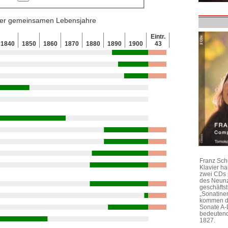
 der gemeinsamen Lebensjahre
Eintr.
1840
1850
1860
1870
1880
1890
1900
43
Franz Sch
Klavier h
zwei CDs 
des Neunz
geschäftst
„Sonatine
kommen di
Sonate A-
bedeutend
1827.