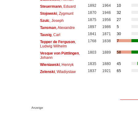
1892
1964
10
Steuermann
, Eduard
1870
1946
32
Stojowski
, Zygmunt
1875
1956
27
Szulc
, Joseph
1897
1986
5
Tansman
, Alexandre
1841
1871
30
Tausig
, Carl
1768
1838
7
Tepper de Ferguson
,
Ludwig Wilhelm
1803
1889
58
Vesque von Püttlingen
,
Johann
1835
1880
45
Wieniawski
, Henryk
1837
1921
65
Zelenski
, Wladiyslaw
Anzeige