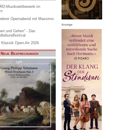
ARD-Musikwettbewerb im
am
nderer Opernabend mit Massimo
Anzeige
en und Gehen“ - Das
dtebundfestival
 Klassik Open-Air 2026
Neue Besprechungen