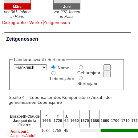
März
Juni
vor 361 Jahren
vor 297 Jahren
in Paris
in Paris
Diskographie
Werke
Zeitgenossen
Zeitgenossen
Länderauswahl / Sortieren
Name
Geburtsjahr
Lebensjahre
Sterbejahr
Spalte 4 = Lebensalter des Komponisten / Anzahl der
gemeinsamen Lebensjahre
Elisabeth-Claude
*
†
J.
Jacquet de la
1665
1729
64
1660
1670
1680
1690
1700
1710
172
Guerre
1684
1758
45
Agincourt
,
Jacques André