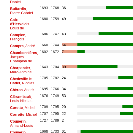
Daniel
1693
1768
36
Buffardin
,
Pierre-Gabriel
1680
1759
49
Caix
d'Hervelois
,
Louis de
1686
1747
43
Campion
,
François
1660
1744
64
Campra
, André
1602
1672
7
Chambonnières
,
Jacques
Champion de
1643
1704
39
Charpentier
,
Marc-Antoine
1705
1782
24
Chedeville le
Cadet
, Nicolas
1695
1766
34
Chéron
, André
1676
1749
53
Clérambault
,
Louis-Nicolas
1709
1795
20
Corette
, Michel
1707
1795
22
Corrette
, Michel
1727
1789
2
Couperin
,
Armand-Louis
1668
1733
61
Couperin
,