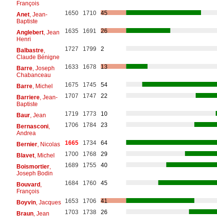
François
1650
1710
45
Anet
, Jean-
Baptiste
1635
1691
26
Anglebert
, Jean
Henri
1727
1799
2
Balbastre
,
Claude Bénigne
1633
1678
13
Barre
, Joseph
Chabanceau
1675
1745
54
Barre
, Michel
1707
1747
22
Barriere
, Jean-
Baptiste
1719
1773
10
Baur
, Jean
1706
1784
23
Bernasconi
,
Andrea
1665
1734
64
Bernier
, Nicolas
1700
1768
29
Blavet
, Michel
1689
1755
40
Boismortier
,
Joseph Bodin
1684
1760
45
Bouvard
,
François
1653
1706
41
Boyvin
, Jacques
1703
1738
26
Braun
, Jean