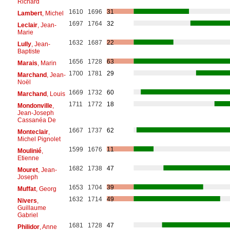
Richard
1610
1696
31
Lambert
, Michel
1697
1764
32
Leclair
, Jean-
Marie
1632
1687
22
Lully
, Jean-
Baptiste
1656
1728
63
Marais
, Marin
1700
1781
29
Marchand
, Jean-
Noël
1669
1732
60
Marchand
, Louis
1711
1772
18
Mondonville
,
Jean-Joseph
Cassanéa De
1667
1737
62
Monteclair
,
Michel Pignolet
1599
1676
11
Moulinié
,
Etienne
1682
1738
47
Mouret
, Jean-
Joseph
1653
1704
39
Muffat
, Georg
1632
1714
49
Nivers
,
Guillaume
Gabriel
1681
1728
47
Philidor
, Anne