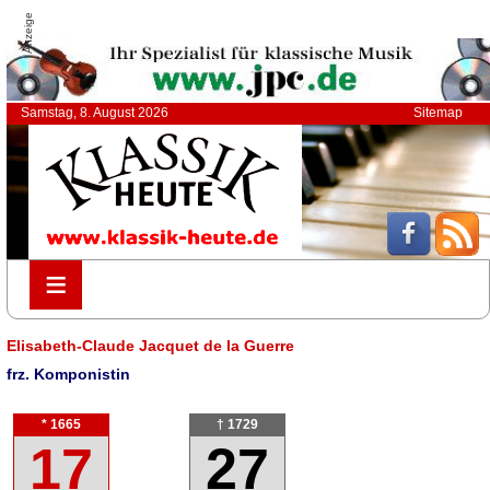
Anzeige
Samstag, 8. August 2026
Sitemap
≡
≡
Elisabeth-Claude Jacquet de la Guerre
frz. Komponistin
* 1665
† 1729
17
27