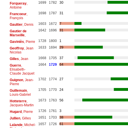
1699
1782
30
Forqueray
,
Antoine
1698
1787
31
Francoeur
,
François
1603
1672
7
Gaultier
, Denis
1642
1696
31
Gautier de
Marseille
,
1728
1800
1
Gaviniès
, Pierre
1633
1694
29
Geoffroy
, Jean
Nicolas
1668
1705
37
Gilles
, Jean
1664
1729
64
Guerre
,
Elisabeth-
Claude Jacquet
1702
1774
27
Guignon
, Jean-
Pierre
1705
1770
24
Guillemain
,
Louis-Gabriel
1673
1763
56
Hotteterre
,
Jacques-Martin
1726
1761
3
Hugard
, Pierre
1651
1703
38
Jullien
, Gilles
1657
1726
61
Lalande
, Michel-