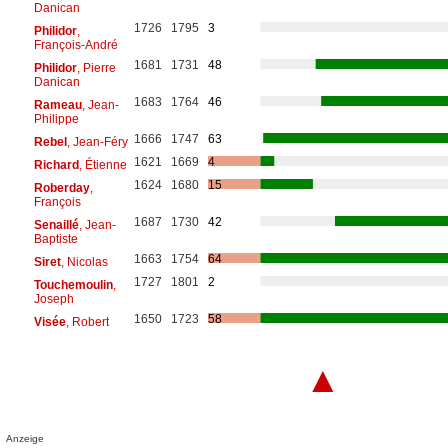
Danican
1726
1795
3
Philidor
,
François-André
1681
1731
48
Philidor
, Pierre
Danican
1683
1764
46
Rameau
, Jean-
Philippe
1666
1747
63
Rebel
, Jean-Féry
1621
1669
4
Richard
, Étienne
1624
1680
15
Roberday
,
François
1687
1730
42
Senaillé
, Jean-
Baptiste
1663
1754
64
Siret
, Nicolas
1727
1801
2
Touchemoulin
,
Joseph
1650
1723
58
Visée
, Robert
▲
Anzeige