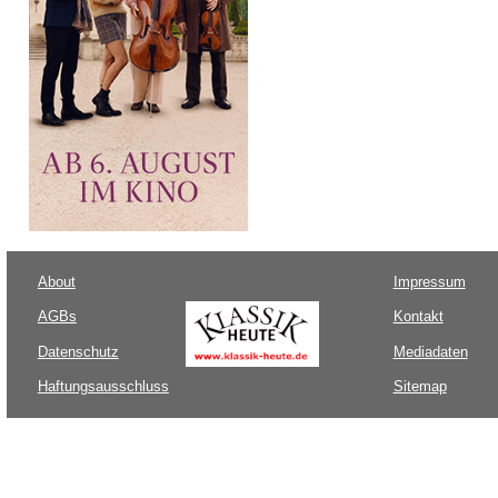
About
Impressum
AGBs
Kontakt
Datenschutz
Mediadaten
Haftungsausschluss
Sitemap