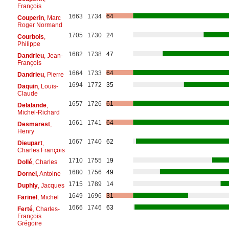
François
1663
1734
64
Couperin
, Marc
Roger Normand
1705
1730
24
Courbois
,
Philippe
1682
1738
47
Dandrieu
, Jean-
François
1664
1733
64
Dandrieu
, Pierre
1694
1772
35
Daquin
, Louis-
Claude
1657
1726
61
Delalande
,
Michel-Richard
1661
1741
64
Desmarest
,
Henry
1667
1740
62
Dieupart
,
Charles François
1710
1755
19
Dollé
, Charles
1680
1756
49
Dornel
, Antoine
1715
1789
14
Duphly
, Jacques
1649
1696
31
Farinel
, Michel
1666
1746
63
Ferté
, Charles-
François
Grégoire