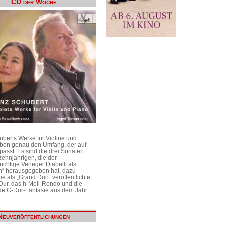
CD der Woche
uberts Werke für Violine und
aben genau den Umfang, der auf
passt. Es sind die drei Sonaten
ehnjährigen, die der
üchtige Verleger Diabelli als
n“ herausgegeben hat, dazu
e als „Grand Duo“ veröffentlichte
Dur, das h-Moll-Rondo und die
e C-Dur-Fantasie aus dem Jahr
Neuveröffentlichungen