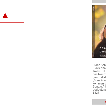
▲
Franz Sch
Klavier h
zwei CDs 
des Neunz
geschäftst
„Sonatine
kommen di
Sonate A-
bedeutend
1827.