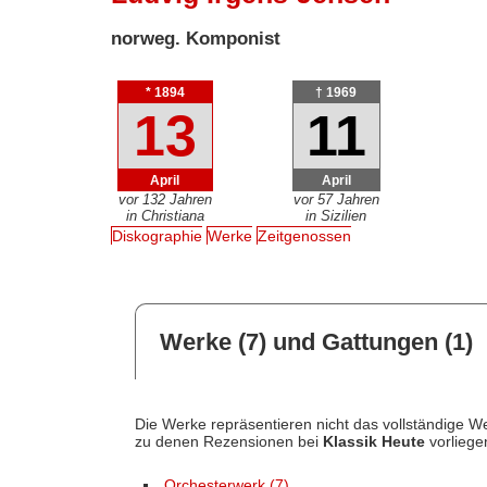
norweg. Komponist
* 1894
† 1969
13
11
April
April
vor 132 Jahren
vor 57 Jahren
in Christiana
in Sizilien
Diskographie
Werke
Zeitgenossen
Werke (7) und Gattungen (1)
Die Werke repräsentieren nicht das vollständige We
zu denen Rezensionen bei
Klassik Heute
vorliege
Orchesterwerk (7)