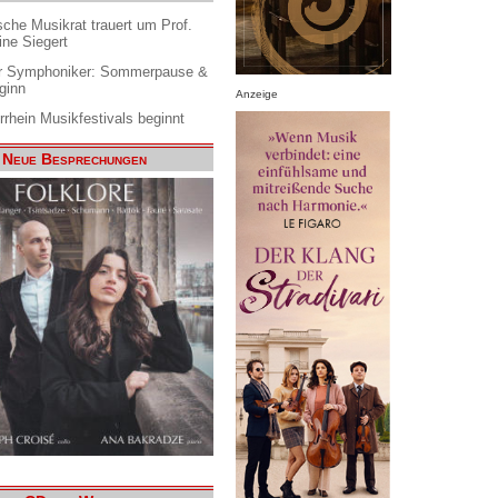
che Musikrat trauert um Prof.
ine Siegert
 Symphoniker: Sommerpause &
ginn
Anzeige
rrhein Musikfestivals beginnt
Neue Besprechungen