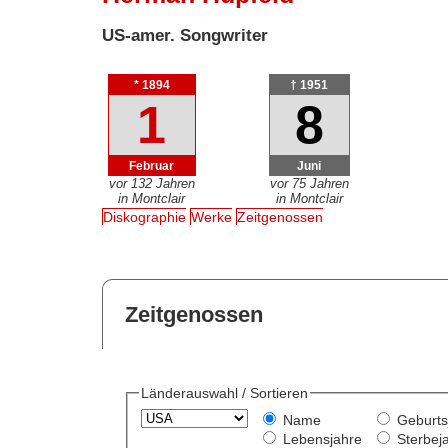
US-amer. Songwriter
* 1894
† 1951
1
8
Februar
Juni
vor 132 Jahren
vor 75 Jahren
in Montclair
in Montclair
Diskographie
Werke
Zeitgenossen
Zeitgenossen
Länderauswahl / Sortieren
Name
Geburts
Lebensjahre
Sterbej