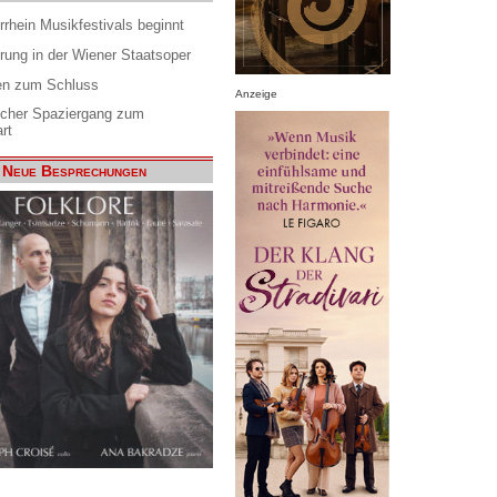
rrhein Musikfestivals beginnt
rung in der Wiener Staatsoper
en zum Schluss
Anzeige
scher Spaziergang zum
rt
Neue Besprechungen