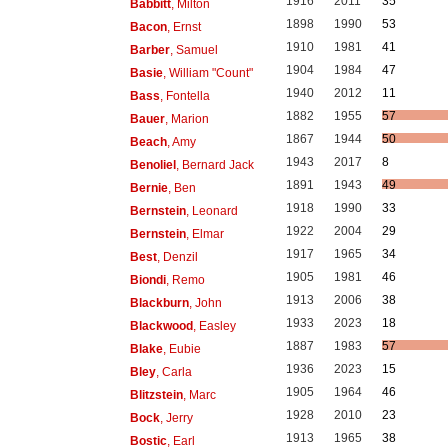
1916
2011
35
Babbitt
, Milton
1898
1990
53
Bacon
, Ernst
1910
1981
41
Barber
, Samuel
1904
1984
47
Basie
, William "Count"
1940
2012
11
Bass
, Fontella
1882
1955
57
Bauer
, Marion
1867
1944
50
Beach
, Amy
1943
2017
8
Benoliel
, Bernard Jack
1891
1943
49
Bernie
, Ben
1918
1990
33
Bernstein
, Leonard
1922
2004
29
Bernstein
, Elmar
1917
1965
34
Best
, Denzil
1905
1981
46
Biondi
, Remo
1913
2006
38
Blackburn
, John
1933
2023
18
Blackwood
, Easley
1887
1983
57
Blake
, Eubie
1936
2023
15
Bley
, Carla
1905
1964
46
Blitzstein
, Marc
1928
2010
23
Bock
, Jerry
1913
1965
38
Bostic
, Earl