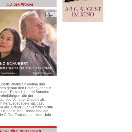
CD der Woche
uberts Werke für Violine und
aben genau den Umfang, der auf
passt. Es sind die drei Sonaten
ehnjährigen, die der
üchtige Verleger Diabelli als
n“ herausgegeben hat, dazu
e als „Grand Duo“ veröffentlichte
Dur, das h-Moll-Rondo und die
e C-Dur-Fantasie aus dem Jahr
Neuveröffentlichungen