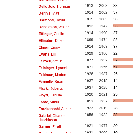
1913
2008
38
Dello Joio
, Norman
1914
2002
37
Dennis
, Matt
1915
2005
36
Diamond
, David
1893
1947
53
Donaldson
, Walter
1914
1990
37
Effinger
, Cecile
1899
1974
52
Ellington
, Duke
1914
1968
37
Elman
, Ziggy
1929
1980
22
Evans
, Bill
1877
1952
57
Farwell
, Arthur
1871
1956
57
Feininger
, Lyonel
1926
1987
25
Feldman
, Morton
1937
2015
14
Fennelly
, Brian
1937
2025
14
Flack
, Roberta
1926
2021
25
Floyd
, Carlisle
1853
1937
43
Foote
, Arthur
1923
2019
28
Frackenpohl
, Arthur
1856
1932
38
Gabriel
, Charles
Hutchinson
1921
1977
30
Garner
, Erroll
1921
2006
30