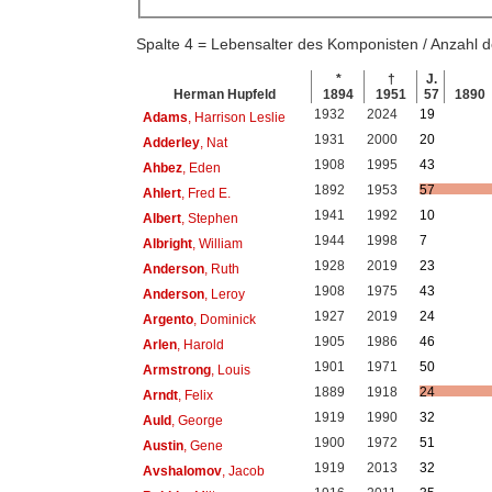
Spalte 4 = Lebensalter des Komponisten / Anzahl
*
†
J.
Herman Hupfeld
1894
1951
57
1890
1932
2024
19
Adams
, Harrison Leslie
1931
2000
20
Adderley
, Nat
1908
1995
43
Ahbez
, Eden
1892
1953
57
Ahlert
, Fred E.
1941
1992
10
Albert
, Stephen
1944
1998
7
Albright
, William
1928
2019
23
Anderson
, Ruth
1908
1975
43
Anderson
, Leroy
1927
2019
24
Argento
, Dominick
1905
1986
46
Arlen
, Harold
1901
1971
50
Armstrong
, Louis
1889
1918
24
Arndt
, Felix
1919
1990
32
Auld
, George
1900
1972
51
Austin
, Gene
1919
2013
32
Avshalomov
, Jacob