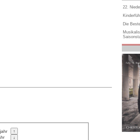
22. Niede
Kinderfüh
Die Best
Musikali
Saisonsta
jahr
ahr