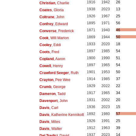
1916
1942
26
Christian
, Charlie
1938
2023
13
Coates
, Gloria
1926
1967
25
Coltrane
, John
1895
1971
56
Confrey
, Edward
1871
1940
46
Converse
, Frederick
1869
1944
50
Cook
, Will Marion
1933
2020
18
Cooley
, Eddi
1897
1985
54
Coots
, Fred
1900
1990
51
Copland
, Aaron
1897
1965
54
Cowell
, Henry
1901
1953
50
Crawford Seeger
, Ruth
1914
1985
37
Crayton
, Pee Wee
1929
2022
22
Crumb
, George
1917
1965
34
Dameron
, Tadd
1931
2002
20
Davenport
, John
1936
2023
15
Davis
, Carl
1892
1980
57
Davis
, Katherine Kennikott
1926
1991
25
Davis
, Miles
1912
1963
39
Davis
, Walter
1937
2023
14
Del Tredici
, David