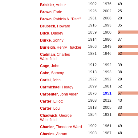
1902
1976
49
Briskier
, Arthur
1926
2002
25
Brown
, Earle
1931
2008
20
Brown
, Patricia A. "Patti"
1916
1993
35
Brubeck
, Howard
1839
1900
6
Buck
, Dudley
1914
1980
37
Burke
, Sonny
1866
1949
55
Burleigh
, Henry Thacker
1881
1946
52
Cadman
, Charles
Wakefield
1912
1992
39
Cage
, John
1913
1993
38
Cahn
, Sammy
1922
1992
29
Carisi
, John
1899
1981
52
Carmichael
, Hoagy
1876
1951
57
Carpenter
, John Alden
1908
2012
43
Carter
, Elliott
1918
2005
33
Carter
, Lou
1854
1931
37
Chadwick
, George
Whitefield
1902
1961
49
Chanler
, Theodore Ward
1903
1987
48
Chasins
, Abram