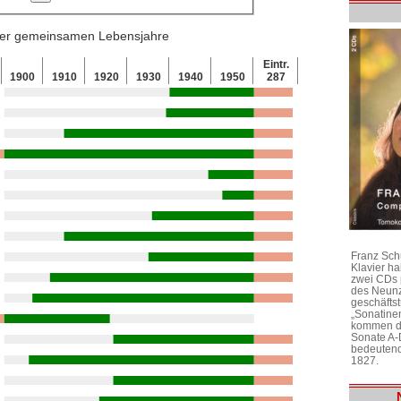
 der gemeinsamen Lebensjahre
Eintr.
1900
1910
1920
1930
1940
1950
287
Franz Sch
Klavier h
zwei CDs 
des Neunz
geschäftst
„Sonatine
kommen di
Sonate A-
bedeutend
1827.