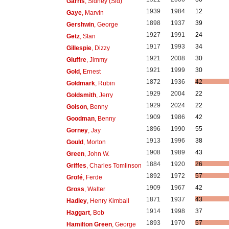
Garris
, Sidney (Sid)
1939
1984
12
Gaye
, Marvin
1898
1937
39
Gershwin
, George
1927
1991
24
Getz
, Stan
1917
1993
34
Gillespie
, Dizzy
1921
2008
30
Giuffre
, Jimmy
1921
1999
30
Gold
, Ernest
1872
1936
42
Goldmark
, Rubin
1929
2004
22
Goldsmith
, Jerry
1929
2024
22
Golson
, Benny
1909
1986
42
Goodman
, Benny
1896
1990
55
Gorney
, Jay
1913
1996
38
Gould
, Morton
1908
1989
43
Green
, John W.
1884
1920
26
Griffes
, Charles Tomlinson
1892
1972
57
Grofé
, Ferde
1909
1967
42
Gross
, Walter
1871
1937
43
Hadley
, Henry Kimball
1914
1998
37
Haggart
, Bob
1893
1970
57
Hamilton Green
, George