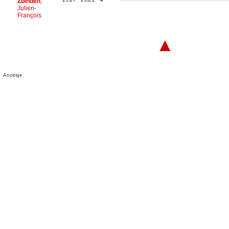
Zbinden
,
Julien-
François
▲
Anzeige