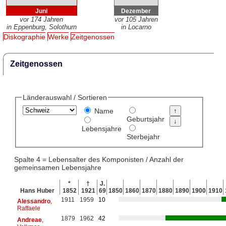
Juni
Dezember
vor 174 Jahren
vor 105 Jahren
in Eppenburg, Solothurn
in Locarno
Diskographie
Werke
Zeitgenossen
Zeitgenossen
Länderauswahl / Sortieren
Name
Geburtsjahr
Lebensjahre
Sterbejahr
Spalte 4 = Lebensalter des Komponisten / Anzahl der
gemeinsamen Lebensjahre
*
†
J.
Hans Huber
1852
1921
69
1850
1860
1870
1880
1890
1900
1910
1911
1959
10
Alessandro
,
Raffaele
1879
1962
42
Andreae
,