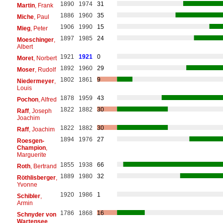
1890
1974
31
Martin
, Frank
1886
1960
35
Miche
, Paul
1906
1990
15
Mieg
, Peter
1897
1985
24
Moeschinger
,
Albert
1921
1921
0
Moret
, Norbert
1892
1960
29
Moser
, Rudolf
1802
1861
9
Niedermeyer
,
Louis
1878
1959
43
Pochon
, Alfred
1822
1882
30
Raff
, Joseph
Joachim
1822
1882
30
Raff
, Joachim
1894
1976
27
Roesgen-
Champion
,
Marguerite
1855
1938
66
Roth
, Bertrand
1889
1980
32
Röthlisberger
,
Yvonne
1920
1986
1
Schibler
,
Armin
1786
1868
16
Schnyder von
Wartensee
,