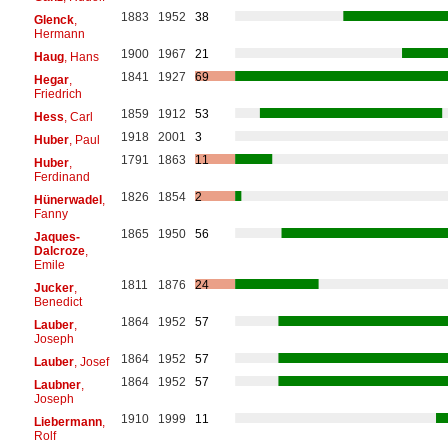
1883
1952
38
Glenck
,
Hermann
1900
1967
21
Haug
, Hans
1841
1927
69
Hegar
,
Friedrich
1859
1912
53
Hess
, Carl
1918
2001
3
Huber
, Paul
1791
1863
11
Huber
,
Ferdinand
1826
1854
2
Hünerwadel
,
Fanny
1865
1950
56
Jaques-
Dalcroze
,
Emile
1811
1876
24
Jucker
,
Benedict
1864
1952
57
Lauber
,
Joseph
1864
1952
57
Lauber
, Josef
1864
1952
57
Laubner
,
Joseph
1910
1999
11
Liebermann
,
Rolf