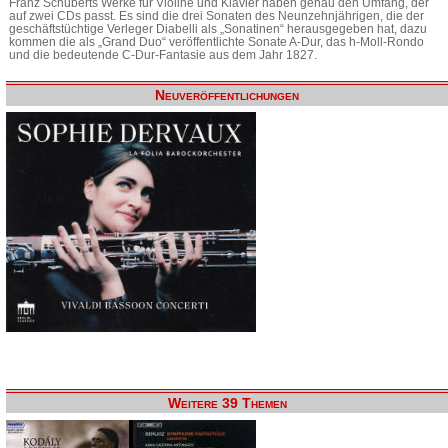
Franz Schuberts Werke für Violine und Klavier haben genau den Umfang, der
auf zwei CDs passt. Es sind die drei Sonaten des Neunzehnjährigen, die der
geschäftstüchtige Verleger Diabelli als „Sonatinen“ herausgegeben hat, dazu
kommen die als „Grand Duo“ veröffentlichte Sonate A-Dur, das h-Moll-Rondo
und die bedeutende C-Dur-Fantasie aus dem Jahr 1827.
Neuveröffentlichungen
Weitere 39 Themen