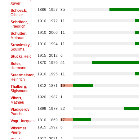
Xaver
1886
1957
35
Schoeck
,
Othmar
1910
1972
11
Schröder
,
Friedrich
1910
2006
11
Schütter
,
Meinrad
1910
1994
11
Stravinsky
,
Soulima
1915
2012
6
Stucki
, Heidi
1870
1926
51
Suter
,
Hermann
1910
1995
11
Sutermeister
,
Heinrich
1812
1871
19
Thalberg
,
Sigismund
1920
1987
1
Vibert
,
Mathieu
1899
1978
22
Vladigerov
,
Pancho
1810
1869
17
Vogt
, Jacques
1915
1992
6
Wissmer
,
Pierre
1917
2021
4