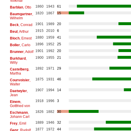
Volkmar
1860
1943
61
Barblan
, Otto
1820
1867
15
Baumgartner
,
Wilhelm
1901
1989
20
Beck
, Conrad
1915
2010
6
Beul
, Arthur
1880
1959
41
Bloch
, Ernest
1896
1952
25
Boller
, Carlo
1901
1992
20
Brunner
, Adolf
1900
1955
21
Burkhard
,
Willy
1892
1971
29
Castelberg
,
Martha
1875
1931
46
Courvoisier
,
Walter
1907
1994
14
Daetwyler
,
Jean
1918
1996
3
Einem
,
Gottfried von
1826
1882
30
Eschmann
,
Johann Carl
1889
1946
32
Frey
, Emil
1877
1972
44
Ganz
, Rudolf