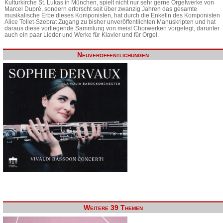
Kulturkirche St. Lukas in München, spielt nicht nur sehr gerne Orgelwerke von
Marcel Dupré, sondern erforscht seit über zwanzig Jahren das gesamte
musikalische Erbe dieses Komponisten, hat durch die Enkelin des Komponisten
Alice Tollet-Szebrat Zugang zu bisher unveröffentlichten Manuskripten und hat
daraus diese vorliegende Sammlung von meist Chorwerken vorgelegt, darunter
auch ein paar Lieder und Werke für Klavier und für Orgel.
Neuveröffentlichungen
Weitere 39 Themen