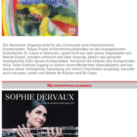
Ein Münchner Organist wirbt für die Chormusik eines französischen
Komponisten: Tobias Frank ist Kirchenmusikdirektor an der evangelischen
Kulturkirche St. Lukas in München, spielt nicht nur sehr gerne Orgelwerke von
Marcel Dupré, sondern erforscht seit über zwanzig Jahren das gesamte
musikalische Erbe dieses Komponisten, hat durch die Enkelin des Komponisten
Alice Tollet-Szebrat Zugang zu bisher unveröffentlichten Manuskripten und hat
daraus diese vorliegende Sammlung von meist Chorwerken vorgelegt, darunter
auch ein paar Lieder und Werke für Klavier und für Orgel.
Neuveröffentlichungen