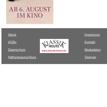
About
Impressum
AGBs
Kontakt
Datenschutz
Mediadaten
Haftungsausschluss
Sitemap