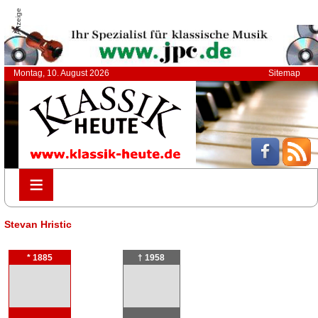
Anzeige
Montag, 10. August 2026
Sitemap
≡
≡
Stevan Hristic
* 1885
† 1958