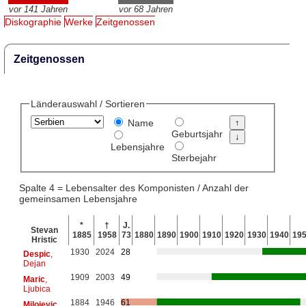
vor 141 Jahren
vor 68 Jahren
Diskographie
Werke
Zeitgenossen
Zeitgenossen
Länderauswahl / Sortieren
Name
Geburtsjahr
Lebensjahre
Sterbejahr
Spalte 4 = Lebensalter des Komponisten / Anzahl der
gemeinsamen Lebensjahre
*
†
J.
Stevan
1885
1958
73
1880
1890
1900
1910
1920
1930
1940
19
Hristic
1930
2024
28
Despic
,
Dejan
1909
2003
49
Maric
,
Ljubica
1884
1946
61
Milojevic
,