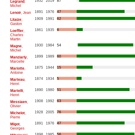
1932
2019
87
Legrand
,
Michel
1891
1976
47
Lenoir
, Jean
1909
1991
62
Litaize
,
Gaston
1861
1935
6
Loeffler
,
Charles
Martin
1930
1984
54
Magne
,
Michel
1899
1989
60
Manziarly
,
Marcelle
1875
1944
15
Mariotte
,
Antoine
1874
1934
5
Marteau
,
Henri
1890
1980
51
Martelli
,
Henri
1908
1992
63
Messiaen
,
Olivier
1928
2005
76
Michelot
,
Pierre
1891
1976
47
Migot
,
Georges
1898
1985
56