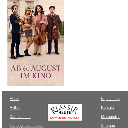
About
Impressum
AGBs
Kontakt
Datenschutz
Mediadaten
Haftungsausschluss
Sitemap