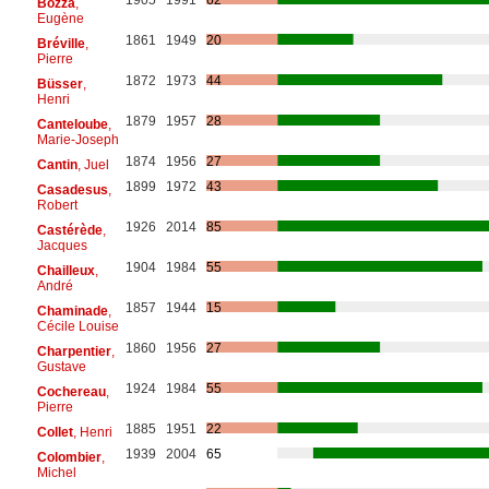
Bozza
,
Eugène
1861
1949
20
Bréville
,
Pierre
1872
1973
44
Büsser
,
Henri
1879
1957
28
Canteloube
,
Marie-Joseph
1874
1956
27
Cantin
, Juel
1899
1972
43
Casadesus
,
Robert
1926
2014
85
Castérède
,
Jacques
1904
1984
55
Chailleux
,
André
1857
1944
15
Chaminade
,
Cécile Louise
1860
1956
27
Charpentier
,
Gustave
1924
1984
55
Cochereau
,
Pierre
1885
1951
22
Collet
, Henri
1939
2004
65
Colombier
,
Michel