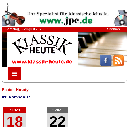
Anzeige
Samstag, 8. August 2026
Sitemap
≡
≡
Pierick Houdy
frz. Komponist
* 1929
† 2021
18
22