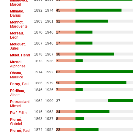
Mihalovici
,
Marcel
1892
1974
45
Milhaud
,
Darius
1903
1961
32
Monnot
,
Marguerite
1870
1946
17
Moreau
,
Léon
1867
1946
17
Mouquet
,
Jules
1878
1967
38
Mulet
, Henri
1873
1936
7
Mustel
,
Alphonse
1914
1992
63
Ohana
,
Maurice
1886
1979
50
Paray
, Paul
1846
1936
7
Périlhou
,
Albert
1962
1999
37
Petrucciani
,
Michel
1915
1963
34
Piaf
, Edith
1863
1937
8
Pierné
,
Gabriel
1874
1952
23
Pierné
, Paul