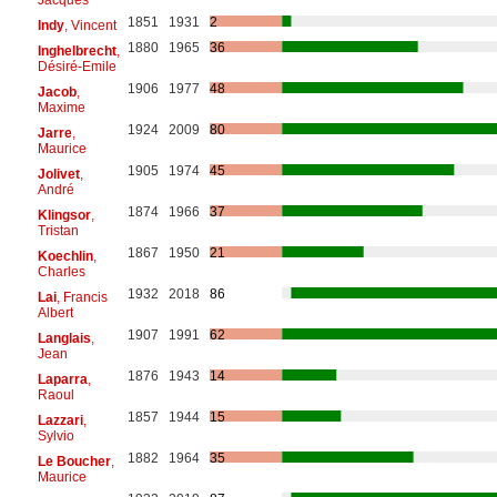
1851
1931
2
Indy
, Vincent
1880
1965
36
Inghelbrecht
,
Désiré-Emile
1906
1977
48
Jacob
,
Maxime
1924
2009
80
Jarre
,
Maurice
1905
1974
45
Jolivet
,
André
1874
1966
37
Klingsor
,
Tristan
1867
1950
21
Koechlin
,
Charles
1932
2018
86
Lai
, Francis
Albert
1907
1991
62
Langlais
,
Jean
1876
1943
14
Laparra
,
Raoul
1857
1944
15
Lazzari
,
Sylvio
1882
1964
35
Le Boucher
,
Maurice