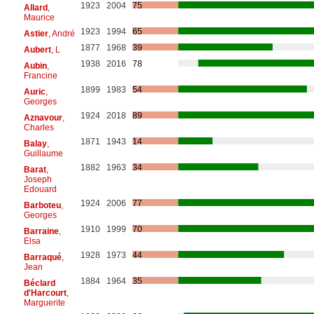
1923
2004
75
Allard
,
Maurice
1923
1994
65
Astier
, André
1877
1968
39
Aubert
, L
1938
2016
78
Aubin
,
Francine
1899
1983
54
Auric
,
Georges
1924
2018
89
Aznavour
,
Charles
1871
1943
14
Balay
,
Guillaume
1882
1963
34
Barat
,
Joseph
Edouard
1924
2006
77
Barboteu
,
Georges
1910
1999
70
Barraine
,
Elsa
1928
1973
44
Barraqué
,
Jean
1884
1964
35
Béclard
d'Harcourt
,
Marguerite