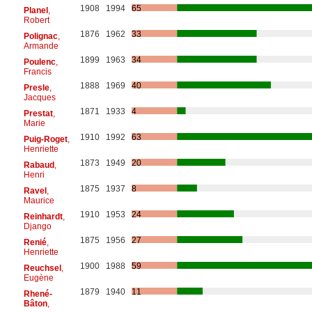
1908
1994
65
Planel
,
Robert
1876
1962
33
Polignac
,
Armande
1899
1963
34
Poulenc
,
Francis
1888
1969
40
Presle
,
Jacques
1871
1933
4
Prestat
,
Marie
1910
1992
63
Puig-Roget
,
Henriette
1873
1949
20
Rabaud
,
Henri
1875
1937
8
Ravel
,
Maurice
1910
1953
24
Reinhardt
,
Django
1875
1956
27
Renié
,
Henriette
1900
1988
59
Reuchsel
,
Eugène
1879
1940
11
Rhené-
Bâton
,