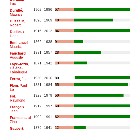
Lucien
1902
1986
57
Duruflé
,
Maurice
1896
1969
40
Dussaut
,
Robert
1916
2013
84
Dutilleux
,
Henri
1862
1938
9
Emmanuel
,
Maurice
1881
1957
28
Fauchard
,
Auguste
1871
1942
13
Faye-Jozin
,
Hélène-
Frédérique
1930
2010
80
Ferrat
, Jean
1881
1984
55
Flem
, Paul
Le
1928
1979
50
Fol
,
Raymond
1912
1997
68
Françaix
,
Jean
1902
1991
62
Francescatti
,
Zino
1879
1941
12
Gaubert
,