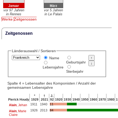
Januar
März
vor 97 Jahren
vor 5 Jahren
in Rennes
in Le Palais
Werke
Zeitgenossen
Zeitgenossen
Länderauswahl / Sortieren
Name
Geburtsjahr
Lebensjahre
Sterbejahr
Spalte 4 = Lebensalter des Komponisten / Anzahl der
gemeinsamen Lebensjahre
*
†
J.
Pierick Houdy
1929
2021
92
1920
1930
1940
1950
1960
1970
1980
1
1911
1940
11
Alain
, Jehan
1926
2013
84
Alain
, Marie
Claire