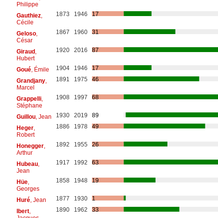
Philippe
1873
1946
17
Gauthiez
,
Cécile
1867
1960
31
Geloso
,
César
1920
2016
87
Giraud
,
Hubert
1904
1946
17
Goué
, Émile
1891
1975
46
Grandjany
,
Marcel
1908
1997
68
Grappelli
,
Stéphane
1930
2019
89
Guillou
, Jean
1886
1978
49
Heger
,
Robert
1892
1955
26
Honegger
,
Arthur
1917
1992
63
Hubeau
,
Jean
1858
1948
19
Hüe
,
Georges
1877
1930
1
Huré
, Jean
1890
1962
33
Ibert
,
Jacques