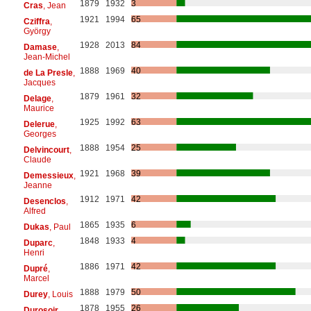
1879
1932
3
Cras
, Jean
1921
1994
65
Cziffra
,
György
1928
2013
84
Damase
,
Jean-Michel
1888
1969
40
de La Presle
,
Jacques
1879
1961
32
Delage
,
Maurice
1925
1992
63
Delerue
,
Georges
1888
1954
25
Delvincourt
,
Claude
1921
1968
39
Demessieux
,
Jeanne
1912
1971
42
Desenclos
,
Alfred
1865
1935
6
Dukas
, Paul
1848
1933
4
Duparc
,
Henri
1886
1971
42
Dupré
,
Marcel
1888
1979
50
Durey
, Louis
1878
1955
26
Durosoir
,