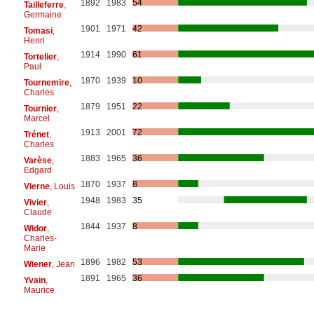
1892
1983
54
Tailleferre
,
Germaine
1901
1971
42
Tomasi
,
Henri
1914
1990
61
Tortelier
,
Paul
1870
1939
10
Tournemire
,
Charles
1879
1951
22
Tournier
,
Marcel
1913
2001
72
Trénet
,
Charles
1883
1965
36
Varèse
,
Edgard
1870
1937
8
Vierne
, Louis
1948
1983
35
Vivier
,
Claude
1844
1937
8
Widor
,
Charles-
Marie
1896
1982
53
Wiener
, Jean
1891
1965
36
Yvain
,
Maurice