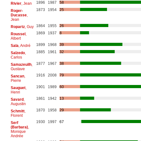
1896
1987
58
Rivier
, Jean
1873
1954
25
Roger-
Ducasse
,
Jean
1864
1955
26
Ropartz
, Guy
1869
1937
8
Roussel
,
Albert
1899
1968
39
Sala
, André
1885
1961
32
Salzedo
,
Carlos
1877
1967
38
Samazeuilh
,
Gustave
1916
2008
79
Sancan
,
Pierre
1901
1989
60
Sauguet
,
Henri
1861
1942
13
Savard
,
Augustin
1870
1958
29
Schmitt
,
Florent
1930
1997
67
Serf
(Barbara)
,
Monique
Andrée