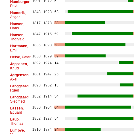
1901
1972
5
Hamburger
,
Povl
1843
1923
63
Hamerik
,
Asger
1817
1878
38
Hansen
,
Hans
1847
1915
59
Hansen
,
Thorvald
1836
1898
58
Hartmann
,
Emil
1830
1879
39
Heise
, Peter
1892
1974
14
Jeppesen
,
Knud
1881
1947
25
Jørgensen
,
Axel
1893
1952
13
Langgaard
,
Rued
1852
1914
54
Langgaard
,
Siegfried
1830
1904
64
Lassen
,
Eduard
1852
1927
54
Laub
,
Thomas
1810
1874
34
Lumbye
,