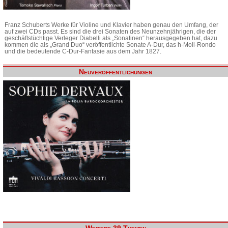
Franz Schuberts Werke für Violine und Klavier haben genau den Umfang, der
auf zwei CDs passt. Es sind die drei Sonaten des Neunzehnjährigen, die der
geschäftstüchtige Verleger Diabelli als „Sonatinen“ herausgegeben hat, dazu
kommen die als „Grand Duo“ veröffentlichte Sonate A-Dur, das h-Moll-Rondo
und die bedeutende C-Dur-Fantasie aus dem Jahr 1827.
Neuveröffentlichungen