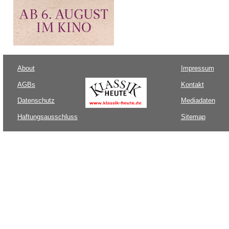
About
Impressum
AGBs
Kontakt
Datenschutz
Mediadaten
Haftungsausschluss
Sitemap