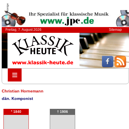
Anzeige
Freitag, 7. August 2026
Sitemap
≡
≡
Christian Hornemann
dän. Komponist
* 1840
† 1906