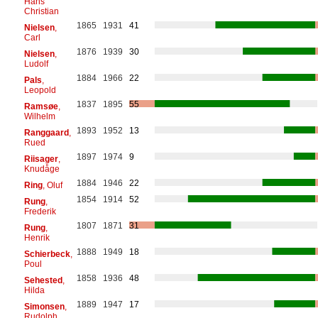
Hans
Christian
1865
1931
41
Nielsen
,
Carl
1876
1939
30
Nielsen
,
Ludolf
1884
1966
22
Pals
,
Leopold
1837
1895
55
Ramsøe
,
Wilhelm
1893
1952
13
Ranggaard
,
Rued
1897
1974
9
Riisager
,
Knudåge
1884
1946
22
Ring
, Oluf
1854
1914
52
Rung
,
Frederik
1807
1871
31
Rung
,
Henrik
1888
1949
18
Schierbeck
,
Poul
1858
1936
48
Sehested
,
Hilda
1889
1947
17
Simonsen
,
Rudolph