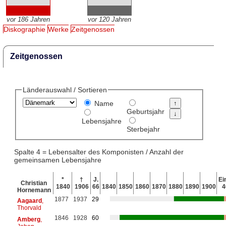
vor 186 Jahren
vor 120 Jahren
Diskographie
Werke
Zeitgenossen
Zeitgenossen
Länderauswahl / Sortieren
Name
Geburtsjahr
Lebensjahre
Sterbejahr
Spalte 4 = Lebensalter des Komponisten / Anzahl der
gemeinsamen Lebensjahre
*
†
J.
Ein
Christian
1840
1906
66
1840
1850
1860
1870
1880
1890
1900
4
Hornemann
1877
1937
29
Aagaard
,
Thorvald
1846
1928
60
Amberg
,