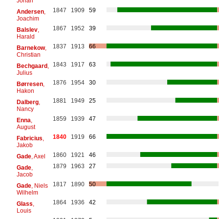
Johan
1847
1909
59
Andersen
,
Joachim
1867
1952
39
Balslev
,
Harald
1837
1913
66
Barnekow
,
Christian
1843
1917
63
Bechgaard
,
Julius
1876
1954
30
Børresen
,
Hakon
1881
1949
25
Dalberg
,
Nancy
1859
1939
47
Enna
,
August
1840
1919
66
Fabricius
,
Jakob
1860
1921
46
Gade
, Axel
1879
1963
27
Gade
,
Jacob
1817
1890
50
Gade
, Niels
Wilhelm
1864
1936
42
Glass
,
Louis