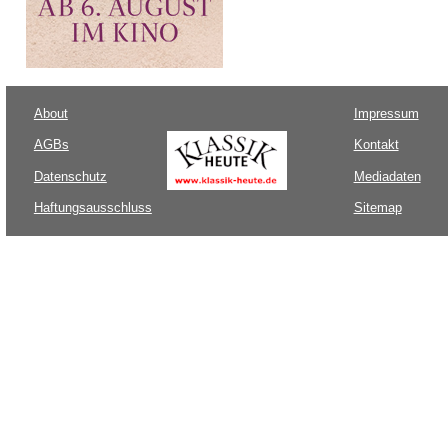
About
Impressum
AGBs
Kontakt
Datenschutz
Mediadaten
Haftungsausschluss
Sitemap