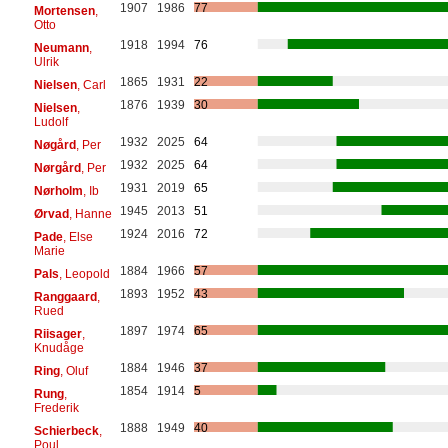
1907
1986
77
Mortensen
,
Otto
1918
1994
76
Neumann
,
Ulrik
1865
1931
22
Nielsen
, Carl
1876
1939
30
Nielsen
,
Ludolf
1932
2025
64
Nøgård
, Per
1932
2025
64
Nørgård
, Per
1931
2019
65
Nørholm
, Ib
1945
2013
51
Ørvad
, Hanne
1924
2016
72
Pade
, Else
Marie
1884
1966
57
Pals
, Leopold
1893
1952
43
Ranggaard
,
Rued
1897
1974
65
Riisager
,
Knudåge
1884
1946
37
Ring
, Oluf
1854
1914
5
Rung
,
Frederik
1888
1949
40
Schierbeck
,
Poul