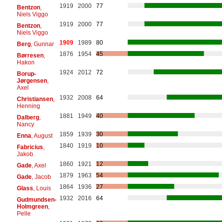
1919
2000
77
Bentzon
,
Niels Viggo
1919
2000
77
Bentzon
,
Niels Viggo
1909
1989
80
Berg
, Gunnar
1876
1954
45
Børresen
,
Hakon
1924
2012
72
Borup-
Jørgensen
,
Axel
1932
2008
64
Christiansen
,
Henning
1881
1949
40
Dalberg
,
Nancy
1859
1939
30
Enna
, August
1840
1919
10
Fabricius
,
Jakob
1860
1921
12
Gade
, Axel
1879
1963
54
Gade
, Jacob
1864
1936
27
Glass
, Louis
1932
2016
64
Gudmundsen-
Holmgreen
,
Pelle