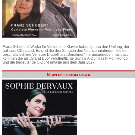
Franz Schuberts Werke für Violine und Klavier haben genau den Umfang, der
auf zwei CDs passt. Es sind die drei Sonaten des Neunzehnjährigen, die der
geschäftstüchtige Verleger Diabelli als „Sonatinen“ herausgegeben hat, dazu
kommen die als „Grand Duo“ veröffentlichte Sonate A-Dur, das h-Moll-Rondo
und die bedeutende C-Dur-Fantasie aus dem Jahr 1827.
Neuveröffentlichungen