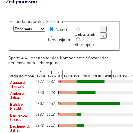
Zeitgenossen
Länderauswahl / Sortieren
Name
Geburtsjahr
Lebensjahre
Sterbejahr
Spalte 4 = Lebensalter des Komponisten / Anzahl der
gemeinsamen Lebensjahre
*
†
J.
Vagn Holmboe
1909
1996
87
1900
1910
1920
1930
1940
1950
1960
1877
1937
28
Aagaard
,
Thorvald
1846
1928
19
Amberg
,
Johan
1867
1952
43
Balslev
,
Harald
1837
1913
4
Barnekow
,
Christian
1843
1917
8
Bechgaard
,
Julius