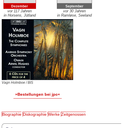
Dezember
September
vor 117 Jahren
vor 30 Jahren
in Horsens, Jütland
in Ramløse, Seeland
Vagn Holmboe / BIS
»Bestellungen bei jpc«
Biographie
Diskographie
Werke
Zeitgenossen