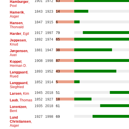
1901
1972
63
Hamburger
,
Povl
1843
1923
14
Hamerik
,
Asger
1847
1915
6
Hansen
,
Thorvald
1917
1997
79
Harder
, Egil
1892
1974
65
Jeppesen
,
Knud
1881
1947
38
Jørgensen
,
Axel
1908
1998
87
Koppel
,
Herman D.
1893
1952
43
Langgaard
,
Rued
1852
1914
5
Langgaard
,
Siegfried
1945
2018
51
Larsen
, Kim
1852
1927
18
Laub
, Thomas
1935
2018
61
Lorentzen
,
Bent
1927
1998
69
Lund
Christiansen
,
Asger