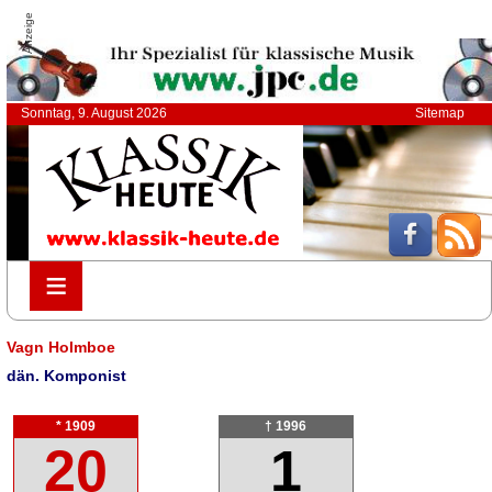
Anzeige
Sonntag, 9. August 2026
Sitemap
≡
≡
Vagn Holmboe
dän. Komponist
* 1909
† 1996
20
1