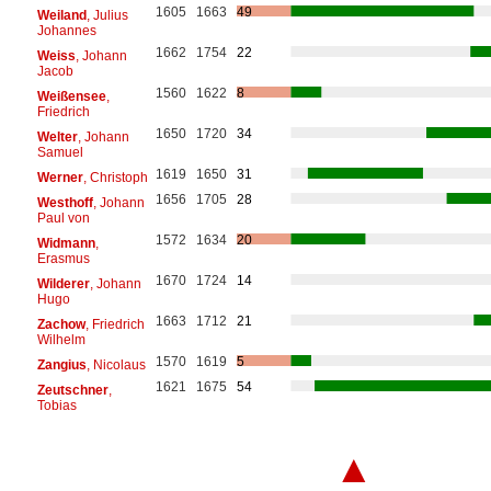
1605
1663
49
Weiland
, Julius
Johannes
1662
1754
22
Weiss
, Johann
Jacob
1560
1622
8
Weißensee
,
Friedrich
1650
1720
34
Welter
, Johann
Samuel
1619
1650
31
Werner
, Christoph
1656
1705
28
Westhoff
, Johann
Paul von
1572
1634
20
Widmann
,
Erasmus
1670
1724
14
Wilderer
, Johann
Hugo
1663
1712
21
Zachow
, Friedrich
Wilhelm
1570
1619
5
Zangius
, Nicolaus
1621
1675
54
Zeutschner
,
Tobias
▲