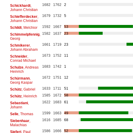
1682
1762
2
Schickhardt
,
Johann Christian
1679
1732
5
Schiefferdecker
,
Johann Christian
1592
1667
53
Schildt
, Melchior
1582
1637
23
Schimmelpfennig
,
Georg
1661
1719
23
Schmikerer
,
Johann Abraham
1673
1752
11
Schneider
,
Conrad Michael
1683
1742
1
Schulze
, Andreas
Heinrich
1672
1751
12
Schürmann
,
Georg Kaspar
1633
1711
51
Schütz
, Gabriel
1585
1672
58
Schütz
, Heinrich
1622
1683
61
Sebastiani
,
Johann
1599
1663
49
Selle
, Thomas
1616
1685
68
Siebenhaar
,
Malachias
1586
1666
52
Siefert
, Paul