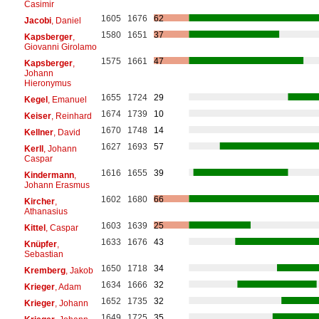
Casimir
1605
1676
62
Jacobi
, Daniel
1580
1651
37
Kapsberger
,
Giovanni Girolamo
1575
1661
47
Kapsberger
,
Johann
Hieronymus
1655
1724
29
Kegel
, Emanuel
1674
1739
10
Keiser
, Reinhard
1670
1748
14
Kellner
, David
1627
1693
57
Kerll
, Johann
Caspar
1616
1655
39
Kindermann
,
Johann Erasmus
1602
1680
66
Kircher
,
Athanasius
1603
1639
25
Kittel
, Caspar
1633
1676
43
Knüpfer
,
Sebastian
1650
1718
34
Kremberg
, Jakob
1634
1666
32
Krieger
, Adam
1652
1735
32
Krieger
, Johann
1649
1725
35