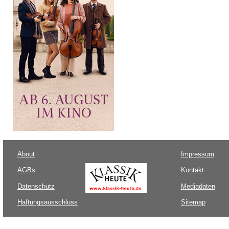
About
Impressum
AGBs
Kontakt
Datenschutz
Mediadaten
Haftungsausschluss
Sitemap