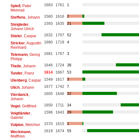
1683
1761
1
Spieß
, Pater
Meinrad
1560
1616
2
Steffens
, Johann
1593
1635
21
Steigleder
,
Johann Ulrich
1632
1707
52
Stieler
, Caspar
1680
1719
4
Stricker
, Augustin
Reinhard
1681
1767
3
Telemann
, Georg
Philipp
1646
1724
38
Theile
, Johann
1614
1667
53
Tunder
, Franz
1549
1617
3
Ulenberg
, Caspar
1677
1742
7
Ulich
, Johann
1605
1646
32
Vierdanck
,
Johann
1650
1711
34
Vogel
, Gottfried
1596
1643
29
Voigtländer
,
Gabriel
1570
1615
1
Vulpius
, Melchior
1619
1674
55
Weckmann
,
Matthias