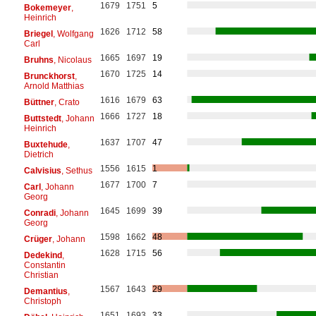
1679
1751
5
Bokemeyer
,
Heinrich
1626
1712
58
Briegel
, Wolfgang
Carl
1665
1697
19
Bruhns
, Nicolaus
1670
1725
14
Brunckhorst
,
Arnold Matthias
1616
1679
63
Büttner
, Crato
1666
1727
18
Buttstedt
, Johann
Heinrich
1637
1707
47
Buxtehude
,
Dietrich
1556
1615
1
Calvisius
, Sethus
1677
1700
7
Carl
, Johann
Georg
1645
1699
39
Conradi
, Johann
Georg
1598
1662
48
Crüger
, Johann
1628
1715
56
Dedekind
,
Constantin
Christian
1567
1643
29
Demantius
,
Christoph
1651
1693
33