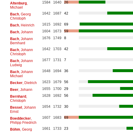
1584
1640
26
Altenburg
,
Michael
1642
1687
42
Bach
, Georg
Christoph
1615
1692
69
Bach
, Heinrich
1604
1673
59
Bach
, Johann
1676
1749
8
Bach
, Johann
Bernhard
1642
1703
42
Bach
, Johann
Christoph
1677
1731
7
Bach
, Johann
Ludwig
1648
1694
36
Bach
, Johann
Michael
1623
1679
56
Becker
, Dietrich
1655
1700
29
Beer
, Johann
1628
1692
56
Bernhard
,
Christoph
1654
1732
30
Bessel
, Johann
Ernst
1607
1683
69
Boeddecker
,
Philipp Friedrich
1661
1733
23
Böhm
, Georg