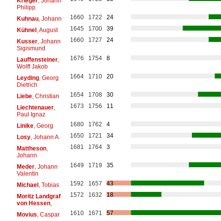
Krieger
, Johann
Philipp
1660
1722
24
Kuhnau
, Johann
1645
1700
39
Kühnel
, August
1660
1727
24
Kusser
, Johann
Sigismund
1676
1754
8
Lauffensteiner
,
Wolff Jakob
1664
1710
20
Leyding
, Georg
Dietrich
1654
1708
30
Liebe
, Christian
1673
1756
11
Liechtenauer
,
Paul Ignaz
1680
1762
4
Linike
, Georg
1650
1721
34
Losy
, Johann A.
1681
1764
3
Mattheson
,
Johann
1649
1719
35
Meder
, Johann
Valentin
1592
1657
43
Michael
, Tobias
1572
1632
18
Moritz Landgraf
von Hessen
,
1610
1671
57
Movius
, Caspar