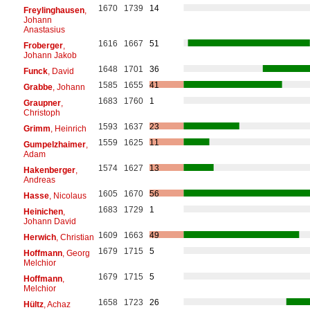
1670
1739
14
Freylinghausen
,
Johann
Anastasius
1616
1667
51
Froberger
,
Johann Jakob
1648
1701
36
Funck
, David
1585
1655
41
Grabbe
, Johann
1683
1760
1
Graupner
,
Christoph
1593
1637
23
Grimm
, Heinrich
1559
1625
11
Gumpelzhaimer
,
Adam
1574
1627
13
Hakenberger
,
Andreas
1605
1670
56
Hasse
, Nicolaus
1683
1729
1
Heinichen
,
Johann David
1609
1663
49
Herwich
, Christian
1679
1715
5
Hoffmann
, Georg
Melchior
1679
1715
5
Hoffmann
,
Melchior
1658
1723
26
Hültz
, Achaz