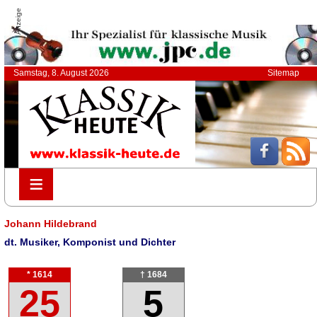
Anzeige
Samstag, 8. August 2026
Sitemap
≡
≡
Johann Hildebrand
dt. Musiker, Komponist und Dichter
* 1614
† 1684
25
5