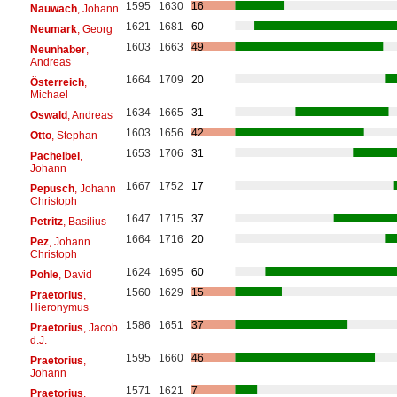
1595
1630
16
Nauwach
, Johann
1621
1681
60
Neumark
, Georg
1603
1663
49
Neunhaber
,
Andreas
1664
1709
20
Österreich
,
Michael
1634
1665
31
Oswald
, Andreas
1603
1656
42
Otto
, Stephan
1653
1706
31
Pachelbel
,
Johann
1667
1752
17
Pepusch
, Johann
Christoph
1647
1715
37
Petritz
, Basilius
1664
1716
20
Pez
, Johann
Christoph
1624
1695
60
Pohle
, David
1560
1629
15
Praetorius
,
Hieronymus
1586
1651
37
Praetorius
, Jacob
d.J.
1595
1660
46
Praetorius
,
Johann
1571
1621
7
Praetorius
,