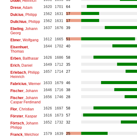
Döbel
, Heinrich
1620
1701
64
Drese
, Adam
1562
1631
17
Dulcius
, Philipp
1562
1631
17
Dulichius
, Philipp
1637
1676
39
Ebeling
, Johann
Georg
1612
1665
51
Ebner
, Wolfgang
1644
1702
40
Eisenhuet
,
Thomas
1626
1686
58
Erben
, Balthasar
1649
1712
35
Erich
, Daniel
1657
1714
27
Erlebach
, Philipp
Heinrich
1633
1679
46
Fabricius
, Werner
1646
1716
38
Fischer
, Johann
1656
1746
28
Fischer
, Johann
Caspar Ferdinand
1626
1697
58
Flor
, Christian
1616
1673
57
Förster
, Kaspar
1652
1732
32
Förtsch
, Johann
Philipp
1579
1639
25
Franck
, Melchior