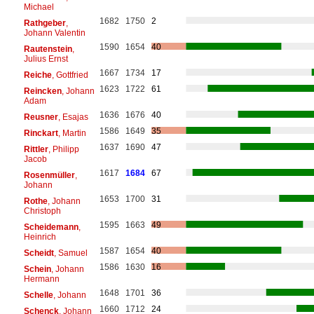
Michael
1682
1750
2
Rathgeber
,
Johann Valentin
1590
1654
40
Rautenstein
,
Julius Ernst
1667
1734
17
Reiche
, Gottfried
1623
1722
61
Reincken
, Johann
Adam
1636
1676
40
Reusner
, Esajas
1586
1649
35
Rinckart
, Martin
1637
1690
47
Rittler
, Philipp
Jacob
1617
1684
67
Rosenmüller
,
Johann
1653
1700
31
Rothe
, Johann
Christoph
1595
1663
49
Scheidemann
,
Heinrich
1587
1654
40
Scheidt
, Samuel
1586
1630
16
Schein
, Johann
Hermann
1648
1701
36
Schelle
, Johann
1660
1712
24
Schenck
, Johann