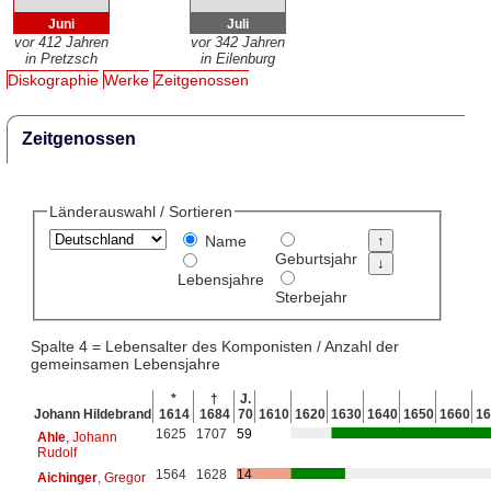
Juni
Juli
vor 412 Jahren
vor 342 Jahren
in Pretzsch
in Eilenburg
Diskographie
Werke
Zeitgenossen
Zeitgenossen
Länderauswahl / Sortieren
Name
Geburtsjahr
Lebensjahre
Sterbejahr
Spalte 4 = Lebensalter des Komponisten / Anzahl der
gemeinsamen Lebensjahre
*
†
J.
Johann Hildebrand
1614
1684
70
1610
1620
1630
1640
1650
1660
16
1625
1707
59
Ahle
, Johann
Rudolf
1564
1628
14
Aichinger
, Gregor