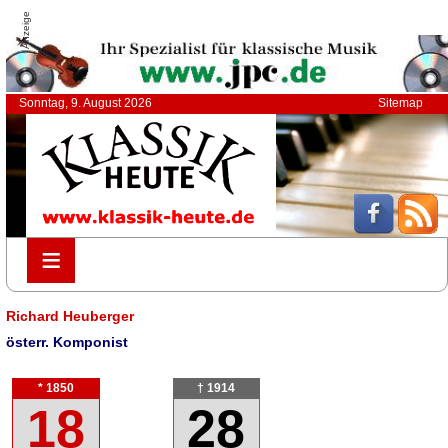
Anzeige
Sonntag, 9. August 2026
Sitemap
≡
≡
Richard Heuberger
österr. Komponist
* 1850
† 1914
18
28