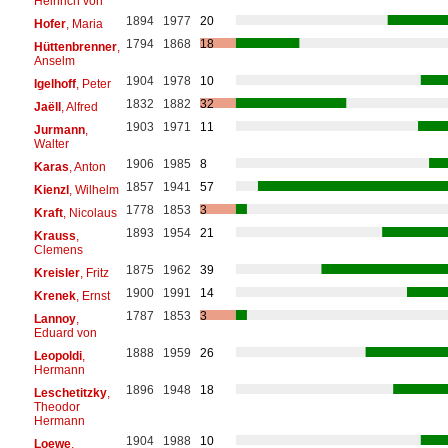
Heinrich von
1894
1977
20
Hofer
, Maria
1794
1868
18
Hüttenbrenner
,
Anselm
1904
1978
10
Igelhoff
, Peter
1832
1882
32
Jaëll
, Alfred
1903
1971
11
Jurmann
,
Walter
1906
1985
8
Karas
, Anton
1857
1941
57
Kienzl
, Wilhelm
1778
1853
3
Kraft
, Nicolaus
1893
1954
21
Krauss
,
Clemens
1875
1962
39
Kreisler
, Fritz
1900
1991
14
Krenek
, Ernst
1787
1853
3
Lannoy
,
Eduard von
1888
1959
26
Leopoldi
,
Hermann
1896
1948
18
Leschetitzky
,
Theodor
Hermann
1904
1988
10
Loewe
,