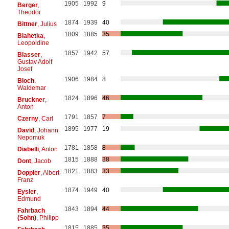
1905
1992
9
Berger
,
Theodor
1874
1939
40
Bittner
, Julius
1809
1885
35
Blahetka
,
Leopoldine
1857
1942
57
Blasser
,
Gustav Adolf
Josef
1906
1984
8
Bloch
,
Waldemar
1824
1896
46
Bruckner
,
Anton
1791
1857
7
Czerny
, Carl
1895
1977
19
David
, Johann
Nepomuk
1781
1858
8
Diabelli
, Anton
1815
1888
38
Dont
, Jacob
1821
1883
33
Doppler
, Albert
Franz
1874
1949
40
Eysler
,
Edmund
1843
1894
44
Fahrbach
(Sohn)
, Philipp
1815
1885
35