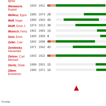
Ignaz
1835
1911
61
Weinwurm
,
Rudolf
1885
1974
29
Wellesz
, Egon
1860
1903
43
Wolf
, Hugo
1874
1913
39
Wolff
, Erich J.
1901
1963
13
Wunsch
, Ferry
1905
1959
9
Zeisl
, Erich
1842
1898
48
Zeller
, Carl
1871
1942
43
Zemlinsky
,
Alexander
1843
1922
64
Ziehrer
, Carl
Michael
1899
2001
15
Zieritz
, Grete
1900
1971
14
Zillner
,
Emmerich
▲
Anzeige