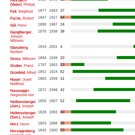
Fahrbach
(Vater)
, Philipp
1877
1943
37
Fall
, Siegfried
1847
1927
64
Fuchs
, Robert
1890
1987
24
Gál
, Hans
1876
1938
38
Ganglberger
,
Johann
Wilhelm
1910
2001
4
Glanzberg
,
Norbert
1894
1939
20
Grosz
, Wilhelm
1787
1863
13
Gruber
, Franz
1852
1924
62
Grünfeld
, Alfred
1883
1959
31
Hauer
, Josef
Matthias
1872
1948
42
Hausegger
,
Siegmund von
1855
1907
52
Hellmesberger
(Jun.)
, Joseph
1828
1893
43
Hellmesberger
(Sen.)
, Joseph
1803
1888
38
Herz
, Henri
1843
1900
50
Herzogenberg
,