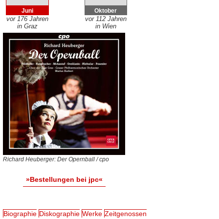
Juni
Oktober
vor 176 Jahren
vor 112 Jahren
in Graz
in Wien
Richard Heuberger: Der Opernball / cpo
»Bestellungen bei jpc«
Biographie
Diskographie
Werke
Zeitgenossen