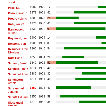
Josef
1902
1979
12
Pilss
, Karl
1873
1951
41
Posa
, Oskar C.
1809
1878
28
Proch
, Heinrich
1873
1940
41
Rabl
, Walter
1832
1911
61
Randegger
,
Alberto
1900
1954
14
Raymond
, Fred
1906
1991
8
Reisfeld
, Bert
1860
1945
54
Reznicek
, Emil
Nikolaus
1858
1884
26
Rott
, Hans
1842
1902
52
Schantl
, Josef
1874
1939
40
Schmidt
, Franz
1882
1951
32
Schnabel
, Artur
1874
1951
40
Schönberg
,
Arnold
1850
1893
43
Schrammel
,
Johann
1856
1933
58
Schütt
, Eduard
1879
1952
35
Sieczynski
,
Rudolf