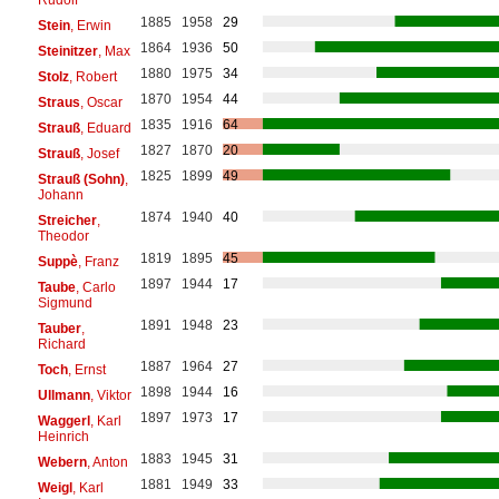
1885
1958
29
Stein
, Erwin
1864
1936
50
Steinitzer
, Max
1880
1975
34
Stolz
, Robert
1870
1954
44
Straus
, Oscar
1835
1916
64
Strauß
, Eduard
1827
1870
20
Strauß
, Josef
1825
1899
49
Strauß (Sohn)
,
Johann
1874
1940
40
Streicher
,
Theodor
1819
1895
45
Suppè
, Franz
1897
1944
17
Taube
, Carlo
Sigmund
1891
1948
23
Tauber
,
Richard
1887
1964
27
Toch
, Ernst
1898
1944
16
Ullmann
, Viktor
1897
1973
17
Waggerl
, Karl
Heinrich
1883
1945
31
Webern
, Anton
1881
1949
33
Weigl
, Karl