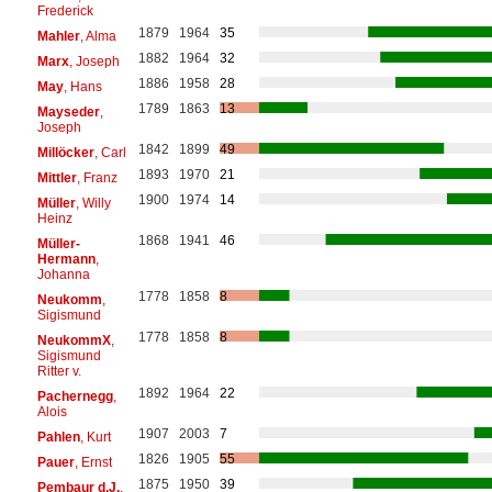
Frederick
1879
1964
35
Mahler
, Alma
1882
1964
32
Marx
, Joseph
1886
1958
28
May
, Hans
1789
1863
13
Mayseder
,
Joseph
1842
1899
49
Millöcker
, Carl
1893
1970
21
Mittler
, Franz
1900
1974
14
Müller
, Willy
Heinz
1868
1941
46
Müller-
Hermann
,
Johanna
1778
1858
8
Neukomm
,
Sigismund
1778
1858
8
NeukommX
,
Sigismund
Ritter v.
1892
1964
22
Pachernegg
,
Alois
1907
2003
7
Pahlen
, Kurt
1826
1905
55
Pauer
, Ernst
1875
1950
39
Pembaur d.J.
,