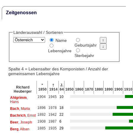
Zeitgenossen
Länderauswahl / Sortieren
Name
Geburtsjahr
Lebensjahre
Sterbejahr
Spalte 4 = Lebensalter des Komponisten / Anzahl der
gemeinsamen Lebensjahre
*
†
J.
Richard
1850
1914
64
1850
1860
1870
1880
1890
1900
1910
Heuberger
1904
1945
10
Ahlgrimm
,
Hans
1896
1978
18
Bach
, Maria
1892
1942
22
Bachrich
, Ernst
1908
1987
6
Beer
, Joseph
1885
1935
29
Berg
, Alban