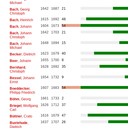
Michael
1642
1687
21
Bach
, Georg
Christoph
1615
1692
48
Bach
, Heinrich
1604
1673
54
Bach
, Johann
1642
1703
21
Bach
, Johann
Christoph
1648
1694
15
Bach
, Johann
Michael
1623
1679
40
Becker
, Dietrich
1655
1700
8
Beer
, Johann
1628
1692
35
Bernhard
,
Christoph
1654
1732
9
Bessel
, Johann
Ernst
1607
1683
54
Boeddecker
,
Philipp Friedrich
1661
1733
2
Böhm
, Georg
1626
1712
37
Briegel
, Wolfgang
Carl
1616
1679
47
Büttner
, Crato
1637
1707
26
Buxtehude
,
Dietrich