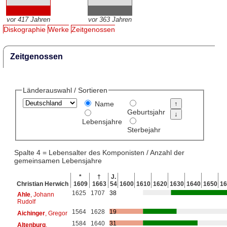
vor 417 Jahren
vor 363 Jahren
Diskographie
Werke
Zeitgenossen
Zeitgenossen
Länderauswahl / Sortieren
Name
Geburtsjahr
Lebensjahre
Sterbejahr
Spalte 4 = Lebensalter des Komponisten / Anzahl der
gemeinsamen Lebensjahre
*
†
J.
Christian Herwich
1609
1663
54
1600
1610
1620
1630
1640
1650
16
1625
1707
38
Ahle
, Johann
Rudolf
1564
1628
19
Aichinger
, Gregor
1584
1640
31
Altenburg
,