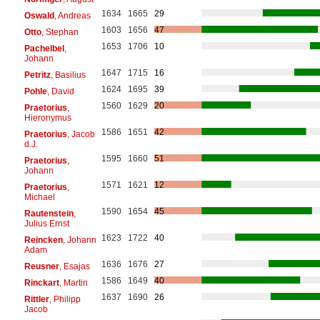
1634
1665
29
Oswald
, Andreas
1603
1656
47
Otto
, Stephan
1653
1706
10
Pachelbel
,
Johann
1647
1715
16
Petritz
, Basilius
1624
1695
39
Pohle
, David
1560
1629
20
Praetorius
,
Hieronymus
1586
1651
42
Praetorius
, Jacob
d.J.
1595
1660
51
Praetorius
,
Johann
1571
1621
12
Praetorius
,
Michael
1590
1654
45
Rautenstein
,
Julius Ernst
1623
1722
40
Reincken
, Johann
Adam
1636
1676
27
Reusner
, Esajas
1586
1649
40
Rinckart
, Martin
1637
1690
26
Rittler
, Philipp
Jacob