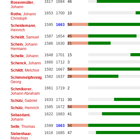
1617
1684
46
Rosenmüller
,
Johann
1653
1700
10
Rothe
, Johann
Christoph
1595
1663
54
Scheidemann
,
Heinrich
1587
1654
45
Scheidt
, Samuel
1586
1630
21
Schein
, Johann
Hermann
1648
1701
15
Schelle
, Johann
1660
1712
3
Schenck
, Johann
1592
1667
54
Schildt
, Melchior
1582
1637
28
Schimmelpfennig
,
Georg
1661
1719
2
Schmikerer
,
Johann Abraham
1633
1711
30
Schütz
, Gabriel
1585
1672
54
Schütz
, Heinrich
1622
1683
41
Sebastiani
,
Johann
1599
1663
54
Selle
, Thomas
1616
1685
47
Siebenhaar
,
Malachias