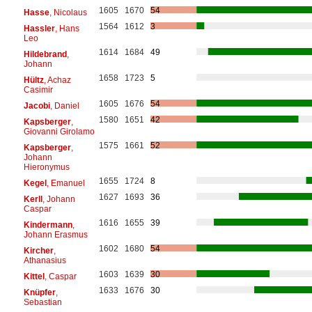
1605
1670
54
Hasse
, Nicolaus
1564
1612
3
Hassler
, Hans
Leo
1614
1684
49
Hildebrand
,
Johann
1658
1723
5
Hültz
, Achaz
Casimir
1605
1676
54
Jacobi
, Daniel
1580
1651
42
Kapsberger
,
Giovanni Girolamo
1575
1661
52
Kapsberger
,
Johann
Hieronymus
1655
1724
8
Kegel
, Emanuel
1627
1693
36
Kerll
, Johann
Caspar
1616
1655
39
Kindermann
,
Johann Erasmus
1602
1680
54
Kircher
,
Athanasius
1603
1639
30
Kittel
, Caspar
1633
1676
30
Knüpfer
,
Sebastian