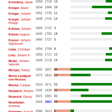
1650
1718
13
Kremberg
, Jakob
1634
1666
29
Krieger
, Adam
1652
1735
11
Krieger
, Johann
1649
1725
14
Krieger
, Johann
Philipp
1660
1722
3
Kuhnau
, Johann
1645
1700
18
Kühnel
, August
1660
1727
3
Kusser
, Johann
Sigismund
1654
1708
9
Liebe
, Christian
1650
1721
13
Losy
, Johann A.
1649
1719
14
Meder
, Johann
Valentin
1592
1657
48
Michael
, Tobias
1572
1632
23
Moritz Landgraf
von Hessen
,
1610
1671
53
Movius
, Caspar
1595
1630
21
Nauwach
, Johann
1621
1681
42
Neumark
, Georg
1603
1663
54
Neunhaber
,
Andreas
1560
1613
4
Nörmiger
, August