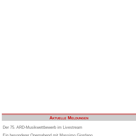
Aktuelle Meldungen
Der 75. ARD-Musikwettbewerb im Livestream
Ein besonderer Opernabend mit Massimo Giordano