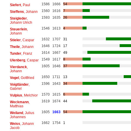
1586
1666
54
Siefert
, Paul
1560
1616
7
Steffens
, Johann
1593
1635
26
Steigleder
,
Johann Ulrich
1546
1613
4
Steuerlein
,
Johann
1632
1707
31
Stieler
, Caspar
1646
1724
17
Theile
, Johann
1614
1667
49
Tunder
, Franz
1549
1617
8
Ulenberg
, Caspar
1605
1646
37
Vierdanck
,
Johann
1650
1711
13
Vogel
, Gottfried
1596
1643
34
Voigtländer
,
Gabriel
1570
1615
6
Vulpius
, Melchior
1619
1674
44
Weckmann
,
Matthias
1605
1663
54
Weiland
, Julius
Johannes
1662
1754
1
Weiss
, Johann
Jacob