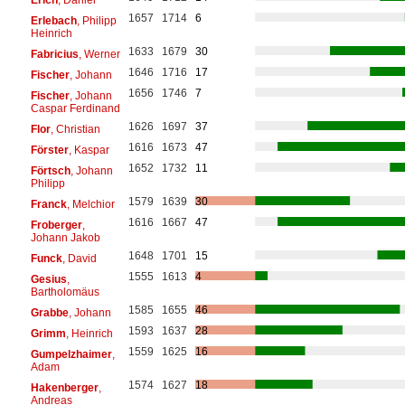
1657
1714
6
Erlebach
, Philipp
Heinrich
1633
1679
30
Fabricius
, Werner
1646
1716
17
Fischer
, Johann
1656
1746
7
Fischer
, Johann
Caspar Ferdinand
1626
1697
37
Flor
, Christian
1616
1673
47
Förster
, Kaspar
1652
1732
11
Förtsch
, Johann
Philipp
1579
1639
30
Franck
, Melchior
1616
1667
47
Froberger
,
Johann Jakob
1648
1701
15
Funck
, David
1555
1613
4
Gesius
,
Bartholomäus
1585
1655
46
Grabbe
, Johann
1593
1637
28
Grimm
, Heinrich
1559
1625
16
Gumpelzhaimer
,
Adam
1574
1627
18
Hakenberger
,
Andreas