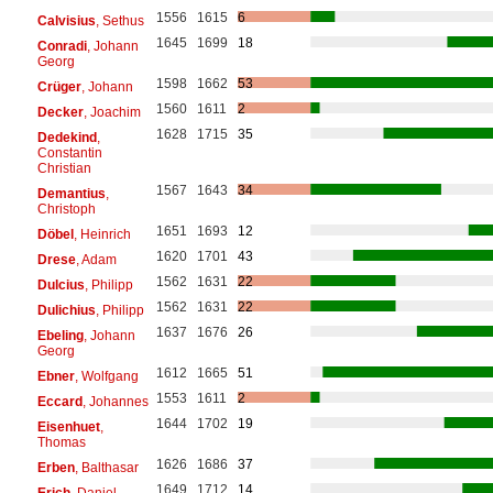
1556
1615
6
Calvisius
, Sethus
1645
1699
18
Conradi
, Johann
Georg
1598
1662
53
Crüger
, Johann
1560
1611
2
Decker
, Joachim
1628
1715
35
Dedekind
,
Constantin
Christian
1567
1643
34
Demantius
,
Christoph
1651
1693
12
Döbel
, Heinrich
1620
1701
43
Drese
, Adam
1562
1631
22
Dulcius
, Philipp
1562
1631
22
Dulichius
, Philipp
1637
1676
26
Ebeling
, Johann
Georg
1612
1665
51
Ebner
, Wolfgang
1553
1611
2
Eccard
, Johannes
1644
1702
19
Eisenhuet
,
Thomas
1626
1686
37
Erben
, Balthasar
1649
1712
14
Erich
, Daniel