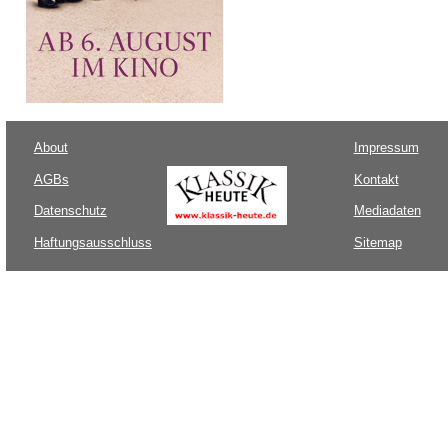
About
Impressum
AGBs
Kontakt
Datenschutz
Mediadaten
Haftungsausschluss
Sitemap