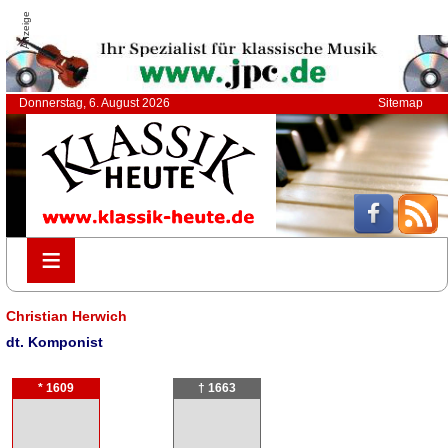
Anzeige
Donnerstag, 6. August 2026
Sitemap
≡
≡
Christian Herwich
dt. Komponist
* 1609
† 1663