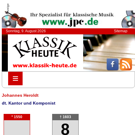
Anzeige
Sonntag, 9. August 2026
Sitemap
≡
≡
Johannes Heroldt
dt. Kantor und Komponist
* 1550
† 1603
8