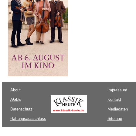
About
Impressum
AGBs
Kontakt
Datenschutz
Mediadaten
Haftungsausschluss
Sitemap