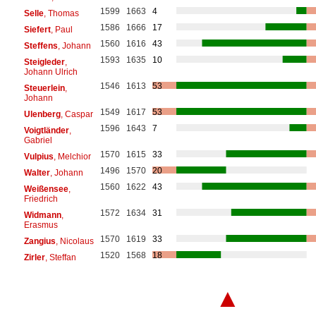
1599
1663
4
Selle
, Thomas
1586
1666
17
Siefert
, Paul
1560
1616
43
Steffens
, Johann
1593
1635
10
Steigleder
,
Johann Ulrich
1546
1613
53
Steuerlein
,
Johann
1549
1617
53
Ulenberg
, Caspar
1596
1643
7
Voigtländer
,
Gabriel
1570
1615
33
Vulpius
, Melchior
1496
1570
20
Walter
, Johann
1560
1622
43
Weißensee
,
Friedrich
1572
1634
31
Widmann
,
Erasmus
1570
1619
33
Zangius
, Nicolaus
1520
1568
18
Zirler
, Steffan
▲