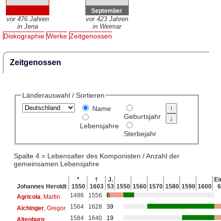
September
vor 476 Jahren
vor 423 Jahren
in Jena
in Weimar
Diskographie
Werke
Zeitgenossen
Zeitgenossen
Länderauswahl / Sortieren
Name
Geburtsjahr
Lebensjahre
Sterbejahr
Spalte 4 = Lebensalter des Komponisten / Anzahl der
gemeinsamen Lebensjahre
*
†
J.
Ei
Johannes Heroldt
1550
1603
53
1550
1560
1570
1580
1590
1600
1486
1556
6
Agricola
, Martin
1564
1628
39
Aichinger
, Gregor
1584
1640
19
Altenburg
,