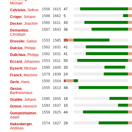
Michael
1556
1615
47
Calvisius
, Sethus
1598
1662
5
Crüger
, Johann
1560
1611
43
Decker
, Joachim
1567
1643
36
Demantius
,
Christoph
1533
1585
35
Dressler
, Gallus
1562
1631
41
Dulcius
, Philipp
1562
1631
41
Dulichius
, Philipp
1553
1611
50
Eccard
, Johannes
1580
1600
20
Eysertt
, Michael
1579
1639
24
Franck
, Melchior
1500
1554
4
Gerle
, Hans
1555
1613
48
Gesius
,
Bartholomäus
1585
1655
18
Grabbe
, Johann
1593
1637
10
Grimm
, Heinrich
1559
1625
44
Gumpelzhaimer
,
Adam
1574
1627
29
Hakenberger
,
Andreas