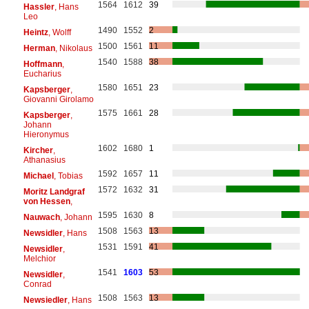
1564
1612
39
Hassler
, Hans
Leo
1490
1552
2
Heintz
, Wolff
1500
1561
11
Herman
, Nikolaus
1540
1588
38
Hoffmann
,
Eucharius
1580
1651
23
Kapsberger
,
Giovanni Girolamo
1575
1661
28
Kapsberger
,
Johann
Hieronymus
1602
1680
1
Kircher
,
Athanasius
1592
1657
11
Michael
, Tobias
1572
1632
31
Moritz Landgraf
von Hessen
,
1595
1630
8
Nauwach
, Johann
1508
1563
13
Newsidler
, Hans
1531
1591
41
Newsidler
,
Melchior
1541
1603
53
Newsidler
,
Conrad
1508
1563
13
Newsiedler
, Hans