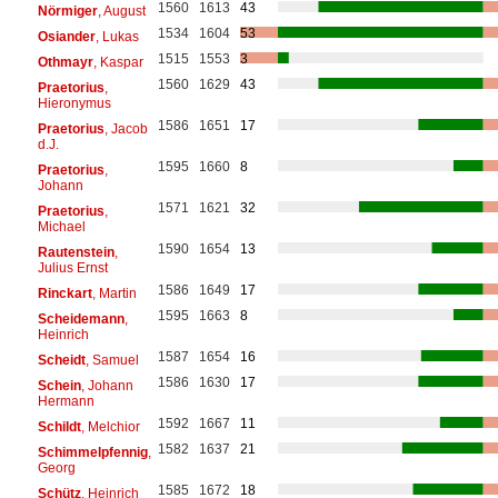
1560
1613
43
Nörmiger
, August
1534
1604
53
Osiander
, Lukas
1515
1553
3
Othmayr
, Kaspar
1560
1629
43
Praetorius
,
Hieronymus
1586
1651
17
Praetorius
, Jacob
d.J.
1595
1660
8
Praetorius
,
Johann
1571
1621
32
Praetorius
,
Michael
1590
1654
13
Rautenstein
,
Julius Ernst
1586
1649
17
Rinckart
, Martin
1595
1663
8
Scheidemann
,
Heinrich
1587
1654
16
Scheidt
, Samuel
1586
1630
17
Schein
, Johann
Hermann
1592
1667
11
Schildt
, Melchior
1582
1637
21
Schimmelpfennig
,
Georg
1585
1672
18
Schütz
, Heinrich