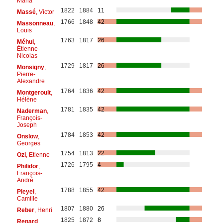
Maria
1822
1884
11
Massé
, Victor
1766
1848
42
Massonneau
,
Louis
1763
1817
26
Méhul
,
Étienne-
Nicolas
1729
1817
26
Monsigny
,
Pierre-
Alexandre
1764
1836
42
Montgeroult
,
Hélène
1781
1835
42
Naderman
,
François-
Joseph
1784
1853
42
Onslow
,
Georges
1754
1813
22
Ozi
, Etienne
1726
1795
4
Philidor
,
François-
André
1788
1855
42
Pleyel
,
Camille
1807
1880
26
Reber
, Henri
1825
1872
8
Renard
,