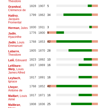
Théodore
1828
1907
5
Grandval
,
Clémence de
1799
1862
34
Halévy
,
Jacques
Fromental
1830
1911
3
Herman
, Jules
1776
1800
9
Jadin
,
Hyacinthe
1768
1853
42
Jadin
, Louis
Emmanuel
1805
1870
28
Labarre
,
Theodore
1823
1892
10
Lalò
, Edouard
1817
1869
16
Lefébure-
Wely
, Louis
James Alfred
1817
1891
16
Leybach
,
Ignace
1768
1852
42
Lhoyer
,
Antoine de
1817
1871
16
Maillart
, Louis
Aimé
1808
1836
25
Malibran
,