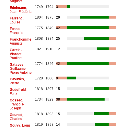
Auguste
1749
1794
3
Edelmann
,
Jean-Frédéric
1804
1875
29
Farrenc
,
Louise
1775
1849
42
Fossa
,
François
1808
1884
25
Franchomme
,
Auguste
1821
1910
12
Garcia-
Viardot
,
Pauline
1774
1846
42
Gatayes
,
Guillaume
Pierre Antoine
1728
1800
9
Gaviniès
,
Pierre
1818
1897
15
Godefroid
,
Felix
1734
1829
38
Gossec
,
François-
Joseph
1818
1893
15
Gounod
,
Charles
1819
1898
14
Gouvy
, Louis