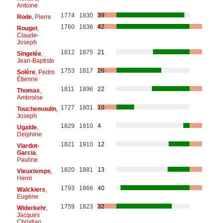
Antoine
1774
1830
39
Rode
, Pierre
1760
1836
42
Rouget
,
Claude-
Joseph
1812
1875
21
Singelée
,
Jean-Baptiste
1753
1817
26
Solère
, Pedro
Étienne
1811
1896
22
Thomas
,
Ambroise
1727
1801
10
Touchemoulin
,
Joseph
1829
1910
4
Ugalde
,
Delphine
1821
1910
12
Viardot-
Garcia
,
Pauline
1820
1881
13
Vieuxtemps
,
Henri
1793
1866
40
Walckiers
,
Eugène
1759
1823
32
Widerkehr
,
Jacques
Christian