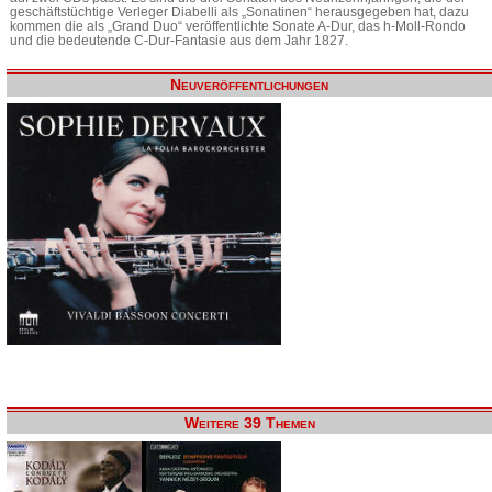
geschäftstüchtige Verleger Diabelli als „Sonatinen“ herausgegeben hat, dazu
kommen die als „Grand Duo“ veröffentlichte Sonate A-Dur, das h-Moll-Rondo
und die bedeutende C-Dur-Fantasie aus dem Jahr 1827.
Neuveröffentlichungen
Weitere 39 Themen