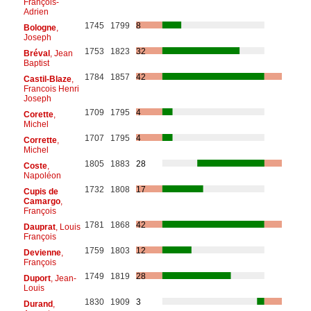
François-
Adrien
1745
1799
8
Bologne
,
Joseph
1753
1823
32
Bréval
, Jean
Baptist
1784
1857
42
Castil-Blaze
,
Francois Henri
Joseph
1709
1795
4
Corette
,
Michel
1707
1795
4
Corrette
,
Michel
1805
1883
28
Coste
,
Napoléon
1732
1808
17
Cupis de
Camargo
,
François
1781
1868
42
Dauprat
, Louis
François
1759
1803
12
Devienne
,
François
1749
1819
28
Duport
, Jean-
Louis
1830
1909
3
Durand
,