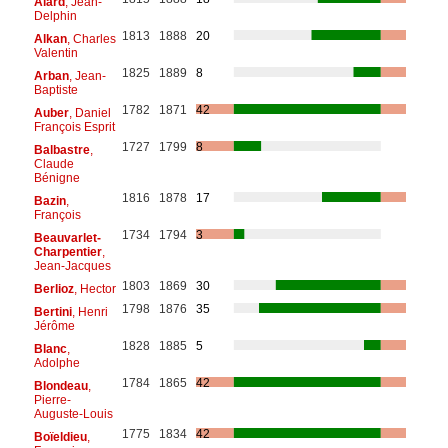
Alard
, Jean-
Delphin
1813
1888
20
Alkan
, Charles
Valentin
1825
1889
8
Arban
, Jean-
Baptiste
1782
1871
42
Auber
, Daniel
François Esprit
1727
1799
8
Balbastre
,
Claude
Bénigne
1816
1878
17
Bazin
,
François
1734
1794
3
Beauvarlet-
Charpentier
,
Jean-Jacques
1803
1869
30
Berlioz
, Hector
1798
1876
35
Bertini
, Henri
Jérôme
1828
1885
5
Blanc
,
Adolphe
1784
1865
42
Blondeau
,
Pierre-
Auguste-Louis
1775
1834
42
Boïeldieu
,