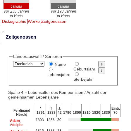
Januar
Januar
vor 235 Jahren
vor 193 Jahren
in Paris
in Paris
Diskographie
Werke
Zeitgenossen
Zeitgenossen
Länderauswahl / Sortieren
Name
Geburtsjahr
Lebensjahre
Sterbejahr
Spalte 4 = Lebensalter des Komponisten / Anzahl der
gemeinsamen Lebensjahre
*
†
J.
Eintr.
Ferdinand
1791
1833
42
1790
1800
1810
1820
1830
70
Hérold
1803
1856
30
Adam
,
Adolphe
1815
1888
18