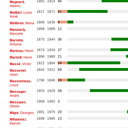
1865
1914
46
Magnard
,
Albéric
1817
1871
41
Maillart
, Louis
Aimé
1808
1836
6
Malibran
, Maria
1899
1989
12
Manziarly
,
Marcelle
1875
1944
36
Mariotte
,
Antoine
1874
1934
37
Marteau
, Henri
1890
1980
21
Martelli
, Henri
1822
1884
54
Massé
, Victor
1842
1912
69
Massenet
,
Jules
1766
1848
18
Massonneau
,
Louis
1853
1929
58
Messager
,
André
1908
1992
3
Messiaen
,
Olivier
1891
1976
20
Migot
, Georges
1898
1985
13
Mihalovici
,
Marcel