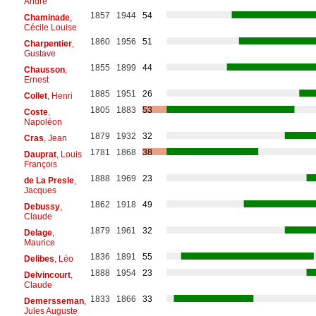
André
1857
1944
54
Chaminade
,
Cécile Louise
1860
1956
51
Charpentier
,
Gustave
1855
1899
44
Chausson
,
Ernest
1885
1951
26
Collet
, Henri
1805
1883
53
Coste
,
Napoléon
1879
1932
32
Cras
, Jean
1781
1868
38
Dauprat
, Louis
François
1888
1969
23
de La Presle
,
Jacques
1862
1918
49
Debussy
,
Claude
1879
1961
32
Delage
,
Maurice
1836
1891
55
Delibes
, Léo
1888
1954
23
Delvincourt
,
Claude
1833
1866
33
Demersseman
,
Jules Auguste