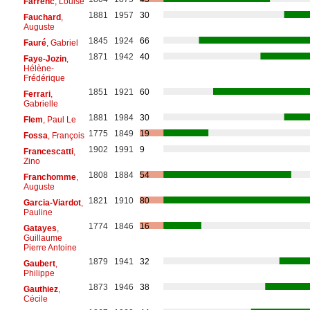
Farrenc
, Louise
1881
1957
30
Fauchard
,
Auguste
1845
1924
66
Fauré
, Gabriel
1871
1942
40
Faye-Jozin
,
Hélène-
Frédérique
1851
1921
60
Ferrari
,
Gabrielle
1881
1984
30
Flem
, Paul Le
1775
1849
19
Fossa
, François
1902
1991
9
Francescatti
,
Zino
1808
1884
54
Franchomme
,
Auguste
1821
1910
80
Garcia-Viardot
,
Pauline
1774
1846
16
Gatayes
,
Guillaume
Pierre Antoine
1879
1941
32
Gaubert
,
Philippe
1873
1946
38
Gauthiez
,
Cécile