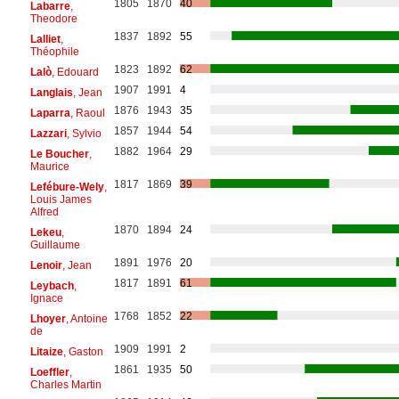
1805
1870
40
Labarre
,
Theodore
1837
1892
55
Lalliet
,
Théophile
1823
1892
62
Lalò
, Edouard
1907
1991
4
Langlais
, Jean
1876
1943
35
Laparra
, Raoul
1857
1944
54
Lazzari
, Sylvio
1882
1964
29
Le Boucher
,
Maurice
1817
1869
39
Lefébure-Wely
,
Louis James
Alfred
1870
1894
24
Lekeu
,
Guillaume
1891
1976
20
Lenoir
, Jean
1817
1891
61
Leybach
,
Ignace
1768
1852
22
Lhoyer
, Antoine
de
1909
1991
2
Litaize
, Gaston
1861
1935
50
Loeffler
,
Charles Martin