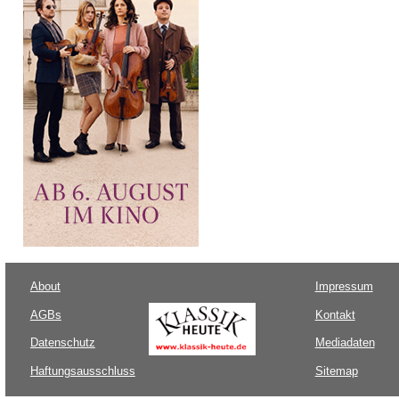
About
Impressum
AGBs
Kontakt
Datenschutz
Mediadaten
Haftungsausschluss
Sitemap