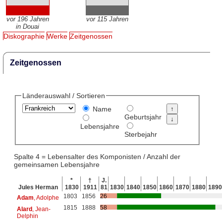
vor 196 Jahren
vor 115 Jahren
in Douai
Diskographie
Werke
Zeitgenossen
Zeitgenossen
Länderauswahl / Sortieren
Name
Geburtsjahr
Lebensjahre
Sterbejahr
Spalte 4 = Lebensalter des Komponisten / Anzahl der
gemeinsamen Lebensjahre
*
†
J.
Jules Herman
1830
1911
81
1830
1840
1850
1860
1870
1880
1890
1803
1856
26
Adam
, Adolphe
1815
1888
58
Alard
, Jean-
Delphin