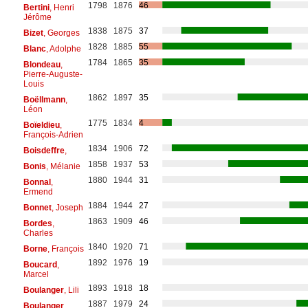
1798
1876
46
Bertini
, Henri
Jérôme
1838
1875
37
Bizet
, Georges
1828
1885
55
Blanc
, Adolphe
1784
1865
35
Blondeau
,
Pierre-Auguste-
Louis
1862
1897
35
Boëllmann
,
Léon
1775
1834
4
Boïeldieu
,
François-Adrien
1834
1906
72
Boisdeffre
,
1858
1937
53
Bonis
, Mélanie
1880
1944
31
Bonnal
,
Ermend
1884
1944
27
Bonnet
, Joseph
1863
1909
46
Bordes
,
Charles
1840
1920
71
Borne
, François
1892
1976
19
Boucard
,
Marcel
1893
1918
18
Boulanger
, Lili
1887
1979
24
Boulanger
,