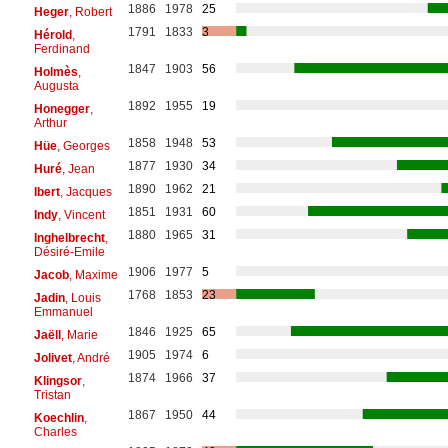
1886
1978
25
Heger
, Robert
1791
1833
3
Hérold
,
Ferdinand
1847
1903
56
Holmès
,
Augusta
1892
1955
19
Honegger
,
Arthur
1858
1948
53
Hüe
, Georges
1877
1930
34
Huré
, Jean
1890
1962
21
Ibert
, Jacques
1851
1931
60
Indy
, Vincent
1880
1965
31
Inghelbrecht
,
Désiré-Emile
1906
1977
5
Jacob
, Maxime
1768
1853
23
Jadin
, Louis
Emmanuel
1846
1925
65
Jaëll
, Marie
1905
1974
6
Jolivet
, André
1874
1966
37
Klingsor
,
Tristan
1867
1950
44
Koechlin
,
Charles