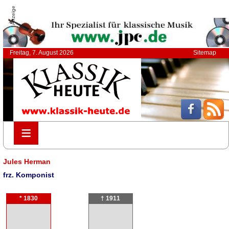
Anzeige
Freitag, 7. August 2026
Sitemap
≡
≡
Jules Herman
frz. Komponist
* 1830
† 1911