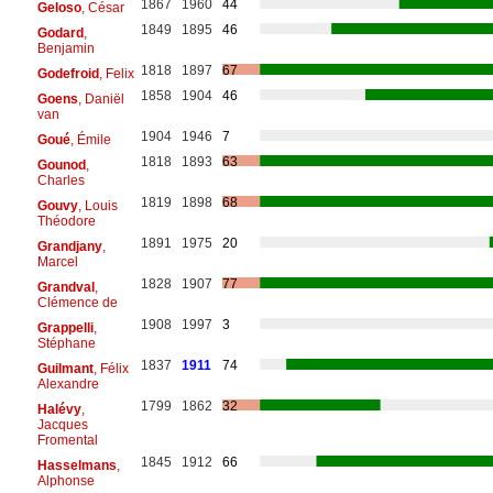
1867
1960
44
Geloso
, César
1849
1895
46
Godard
,
Benjamin
1818
1897
67
Godefroid
, Felix
1858
1904
46
Goens
, Daniël
van
1904
1946
7
Goué
, Émile
1818
1893
63
Gounod
,
Charles
1819
1898
68
Gouvy
, Louis
Théodore
1891
1975
20
Grandjany
,
Marcel
1828
1907
77
Grandval
,
Clémence de
1908
1997
3
Grappelli
,
Stéphane
1837
1911
74
Guilmant
, Félix
Alexandre
1799
1862
32
Halévy
,
Jacques
Fromental
1845
1912
66
Hasselmans
,
Alphonse