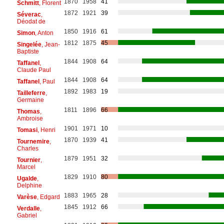
1870
1958
41
Schmitt
, Florent
1872
1921
39
Séverac
,
Déodat de
1850
1916
61
Simon
, Anton
1812
1875
45
Singelée
, Jean-
Baptiste
1844
1908
64
Taffanel
,
Claude Paul
1844
1908
64
Taffanel
, Paul
1892
1983
19
Tailleferre
,
Germaine
1811
1896
66
Thomas
,
Ambroise
1901
1971
10
Tomasi
, Henri
1870
1939
41
Tournemire
,
Charles
1879
1951
32
Tournier
,
Marcel
1829
1910
80
Ugalde
,
Delphine
1883
1965
28
Varèse
, Edgard
1845
1912
66
Verdalle
,
Gabriel