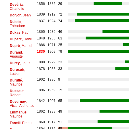
1856
1885
29
Devéria
,
Charlotte
1839
1912
72
Donjon
, Jean
1837
1924
74
Dubois
,
Théodore
1865
1935
46
Dukas
, Paul
1848
1933
63
Duparc
, Henri
1886
1971
25
Dupré
, Marcel
1830
1909
79
Durand
,
Auguste
1888
1979
23
Durey
, Louis
1878
1955
33
Durosoir
,
Lucien
1902
1986
9
Duruflé
,
Maurice
1896
1969
15
Dussaut
,
Robert
1842
1907
65
Duvernoy
,
Victor Alphonse
1862
1938
49
Emmanuel
,
Maurice
1860
1917
51
Fanelli
, Ernest
1804
1875
45