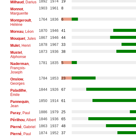
1892
1974
19
Milhaud
, Darius
1903
1961
8
Monnot
,
Marguerite
1764
1836
6
Montgeroult
,
Hélène
1870
1946
41
Moreau
, Léon
1867
1946
44
Mouquet
, Jules
1878
1967
33
Mulet
, Henri
1873
1936
38
Mustel
,
Alphonse
1781
1835
5
Naderman
,
François-
Joseph
1784
1853
23
Onslow
,
Georges
1844
1926
67
Paladilhe
,
Émile
1850
1914
61
Pannequin
,
Jean
1886
1979
25
Paray
, Paul
1846
1936
65
Périlhou
, Albert
1863
1937
48
Pierné
, Gabriel
1874
1952
37
Pierné
, Paul