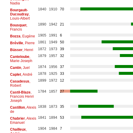
Nadia
1840
1910
70
Bourgault-
Ducoudray
,
Louis-Albert
1890
1942
21
Bousquet
,
Francis
1905
1991
6
Bozza
, Eugène
1861
1949
50
Bréville
, Pierre
1872
1973
39
Büsser
, Henri
1879
1957
32
Canteloube
,
Marie-Joseph
1874
1956
37
Cantin
, Juel
1878
1925
33
Caplet
, André
1899
1972
12
Casadesus
,
Robert
1784
1857
27
Castil-Blaze
,
Francois Henri
Joseph
1838
1873
35
Castillon
, Alexis
de
1841
1894
53
Chabrier
, Alexis
Emanuel
1904
1984
7
Chailleux
,