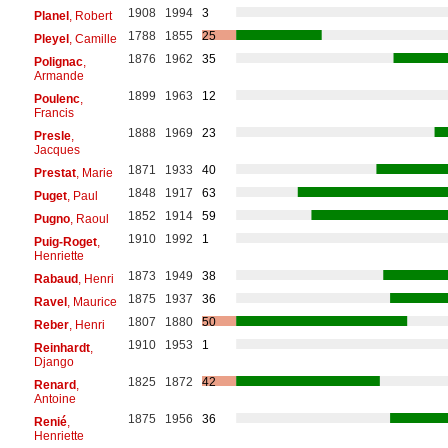
1908
1994
3
Planel
, Robert
1788
1855
25
Pleyel
, Camille
1876
1962
35
Polignac
,
Armande
1899
1963
12
Poulenc
,
Francis
1888
1969
23
Presle
,
Jacques
1871
1933
40
Prestat
, Marie
1848
1917
63
Puget
, Paul
1852
1914
59
Pugno
, Raoul
1910
1992
1
Puig-Roget
,
Henriette
1873
1949
38
Rabaud
, Henri
1875
1937
36
Ravel
, Maurice
1807
1880
50
Reber
, Henri
1910
1953
1
Reinhardt
,
Django
1825
1872
42
Renard
,
Antoine
1875
1956
36
Renié
,
Henriette