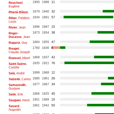
1900
1988
11
Reuchsel
,
Eugène
1879
1940
32
Rhené-Bâton
,
1834
1891
57
Ritter
, Frédéric
Louis
1896
1987
15
Rivier
, Jean
1873
1954
38
Roger-
Ducasse
, Jean
1864
1955
47
Ropartz
, Guy
1760
1836
6
Rouget
,
Claude-Joseph
1869
1937
42
Roussel
, Albert
1835
1921
76
Saint-Saëns
,
Camille
1899
1968
12
Sala
, André
1885
1961
26
Salzedo
, Carlos
1877
1967
34
Samazeuilh
,
Gustave
1866
1925
45
Satie
, Erik
1901
1989
10
Sauguet
, Henri
1861
1942
50
Savard
,
Augustin