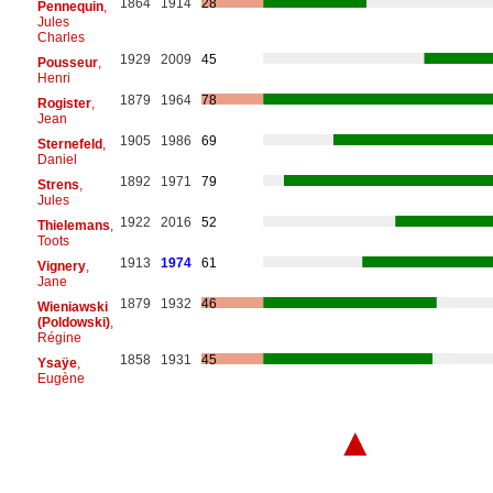
1864
1914
28
Pennequin
,
Jules
Charles
1929
2009
45
Pousseur
,
Henri
1879
1964
78
Rogister
,
Jean
1905
1986
69
Sternefeld
,
Daniel
1892
1971
79
Strens
,
Jules
1922
2016
52
Thielemans
,
Toots
1913
1974
61
Vignery
,
Jane
1879
1932
46
Wieniawski
(Poldowski)
,
Régine
1858
1931
45
Ysaÿe
,
Eugène
▲