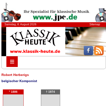
Anzeige
Samstag, 8. August 2026
Sitemap
≡
≡
Robert Herberigs
belgischer Komponist
* 1886
† 1974