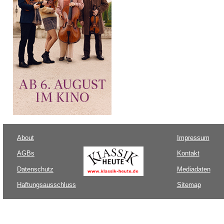
About
Impressum
AGBs
Kontakt
Datenschutz
Mediadaten
Haftungsausschluss
Sitemap