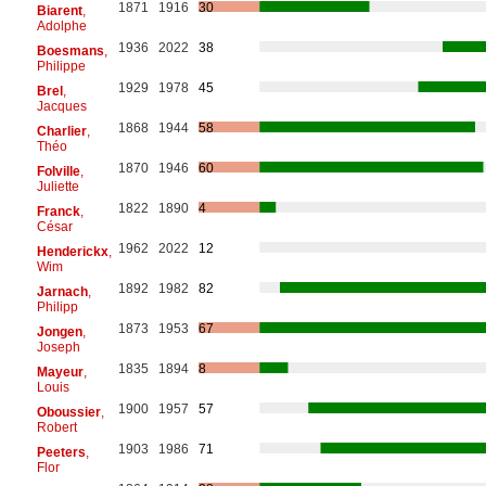
1871
1916
30
Biarent
,
Adolphe
1936
2022
38
Boesmans
,
Philippe
1929
1978
45
Brel
,
Jacques
1868
1944
58
Charlier
,
Théo
1870
1946
60
Folville
,
Juliette
1822
1890
4
Franck
,
César
1962
2022
12
Henderickx
,
Wim
1892
1982
82
Jarnach
,
Philipp
1873
1953
67
Jongen
,
Joseph
1835
1894
8
Mayeur
,
Louis
1900
1957
57
Oboussier
,
Robert
1903
1986
71
Peeters
,
Flor