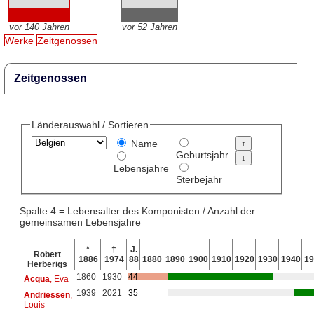
vor 140 Jahren
vor 52 Jahren
Werke
Zeitgenossen
Zeitgenossen
Länderauswahl / Sortieren
Name
Geburtsjahr
Lebensjahre
Sterbejahr
Spalte 4 = Lebensalter des Komponisten / Anzahl der
gemeinsamen Lebensjahre
*
†
J.
Robert
1886
1974
88
1880
1890
1900
1910
1920
1930
1940
19
Herberigs
1860
1930
44
Acqua
, Eva
1939
2021
35
Andriessen
,
Louis