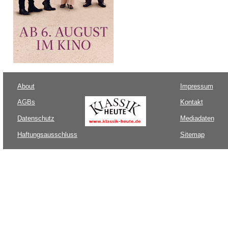
About
Impressum
AGBs
Kontakt
Datenschutz
Mediadaten
Haftungsausschluss
Sitemap