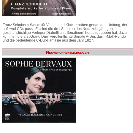
Franz Schuberts Werke für Violine und Klavier haben genau den Umfang, der
auf zwei CDs passt. Es sind die drei Sonaten des Neunzehnjährigen, die der
geschäftstüchtige Verleger Diabelli als „Sonatinen“ herausgegeben hat, dazu
kommen die als „Grand Duo“ veröffentlichte Sonate A-Dur, das h-Moll-Rondo
und die bedeutende C-Dur-Fantasie aus dem Jahr 1827.
Neuveröffentlichungen