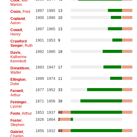
Cook
, Will
Marion
1897
1985
13
Coots
, Fred
1900
1990
10
Copland
,
Aaron
1897
1965
13
Cowell
,
Henry
1901
1953
9
Crawford
Seeger
, Ruth
1892
1980
18
Davis
,
Katherine
Kennikott
1893
1947
17
Donaldson
,
Walter
1899
1974
11
Ellington
,
Duke
1877
1952
33
Farwell
,
Arthur
1871
1956
39
Feininger
,
Lyonel
1853
1937
48
Foote
, Arthur
1826
1864
2
Foster
,
Stephen
1856
1932
48
Gabriel
,
Charles