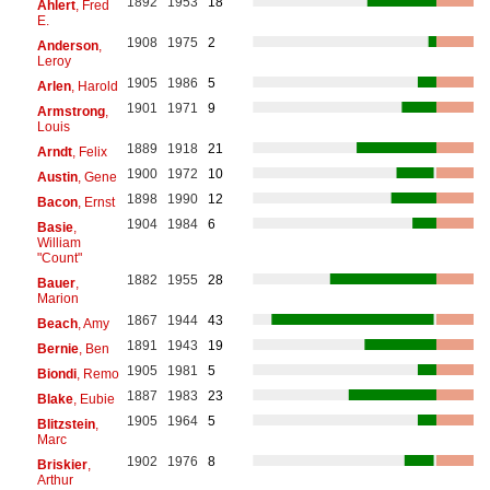
1892
1953
18
Ahlert
, Fred
E.
1908
1975
2
Anderson
,
Leroy
1905
1986
5
Arlen
, Harold
1901
1971
9
Armstrong
,
Louis
1889
1918
21
Arndt
, Felix
1900
1972
10
Austin
, Gene
1898
1990
12
Bacon
, Ernst
1904
1984
6
Basie
,
William
"Count"
1882
1955
28
Bauer
,
Marion
1867
1944
43
Beach
, Amy
1891
1943
19
Bernie
, Ben
1905
1981
5
Biondi
, Remo
1887
1983
23
Blake
, Eubie
1905
1964
5
Blitzstein
,
Marc
1902
1976
8
Briskier
,
Arthur