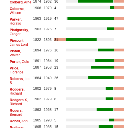
1874
1962
36
Oldberg
, Arne
1906
1979
4
Osborne
,
Willson
1863
1919
47
Parker
,
Horatio
1903
1976
7
Piatigorsky
,
Gregor
1822
1893
31
Pierpont
,
James Lord
1894
1976
16
Piston
,
Walter
1891
1964
19
Porter
, Cole
1887
1953
23
Price
,
Florence
1884
1949
26
Roberts
, Lee
S.
1902
1979
8
Rodgers
,
Richard
1902
1979
8
Rodgers X
,
Richard
1893
1968
17
Rogers
,
Bernard
1905
1993
5
Ronell
, Ann
1895
1985
15
Rudhyar
,