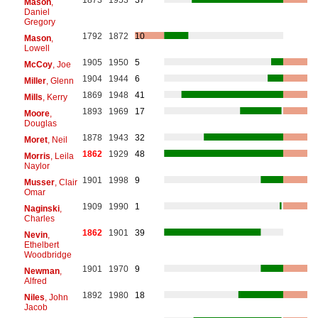
Mason
,
Daniel
Gregory
1792
1872
10
Mason
,
Lowell
1905
1950
5
McCoy
, Joe
1904
1944
6
Miller
, Glenn
1869
1948
41
Mills
, Kerry
1893
1969
17
Moore
,
Douglas
1878
1943
32
Moret
, Neil
1862
1929
48
Morris
, Leila
Naylor
1901
1998
9
Musser
, Clair
Omar
1909
1990
1
Naginski
,
Charles
1862
1901
39
Nevin
,
Ethelbert
Woodbridge
1901
1970
9
Newman
,
Alfred
1892
1980
18
Niles
, John
Jacob