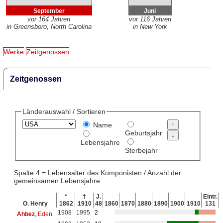
September
Juni
vor 164 Jahren
vor 116 Jahren
in Greensboro, North Carolina
in New York
Werke
Zeitgenossen
Zeitgenossen
Länderauswahl / Sortieren
Name
Geburtsjahr
Lebensjahre
Sterbejahr
Spalte 4 = Lebensalter des Komponisten / Anzahl der
gemeinsamen Lebensjahre
*
†
J.
Eintr.
O. Henry
1862
1910
48
1860
1870
1880
1890
1900
1910
131
1908
1995
2
Ahbez
, Eden