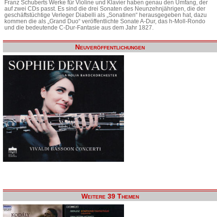
Franz Schuberts Werke für Violine und Klavier haben genau den Umfang, der
auf zwei CDs passt. Es sind die drei Sonaten des Neunzehnjährigen, die der
geschäftstüchtige Verleger Diabelli als „Sonatinen“ herausgegeben hat, dazu
kommen die als „Grand Duo“ veröffentlichte Sonate A-Dur, das h-Moll-Rondo
und die bedeutende C-Dur-Fantasie aus dem Jahr 1827.
Neuveröffentlichungen
Weitere 39 Themen