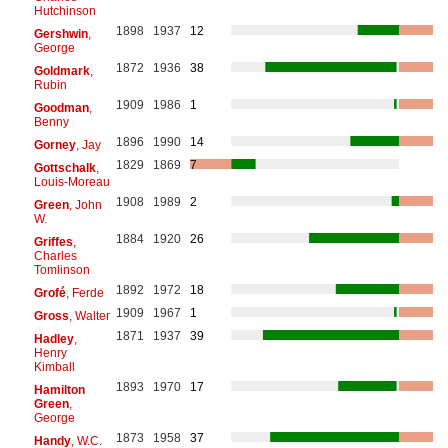
Hutchinson
1898
1937
12
Gershwin
,
George
1872
1936
38
Goldmark
,
Rubin
1909
1986
1
Goodman
,
Benny
1896
1990
14
Gorney
, Jay
1829
1869
7
Gottschalk
,
Louis-Moreau
1908
1989
2
Green
, John
W.
1884
1920
26
Griffes
,
Charles
Tomlinson
1892
1972
18
Grofé
, Ferde
1909
1967
1
Gross
, Walter
1871
1937
39
Hadley
,
Henry
Kimball
1893
1970
17
Hamilton
Green
,
George
1873
1958
37
Handy
, W.C.