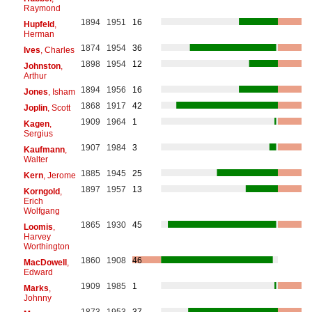
Raymond
1894
1951
16
Hupfeld
,
Herman
1874
1954
36
Ives
, Charles
1898
1954
12
Johnston
,
Arthur
1894
1956
16
Jones
, Isham
1868
1917
42
Joplin
, Scott
1909
1964
1
Kagen
,
Sergius
1907
1984
3
Kaufmann
,
Walter
1885
1945
25
Kern
, Jerome
1897
1957
13
Korngold
,
Erich
Wolfgang
1865
1930
45
Loomis
,
Harvey
Worthington
1860
1908
46
MacDowell
,
Edward
1909
1985
1
Marks
,
Johnny
1873
1953
37