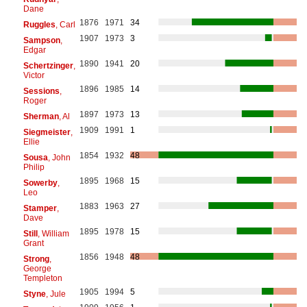
Dane
1876
1971
34
Ruggles
, Carl
1907
1973
3
Sampson
,
Edgar
1890
1941
20
Schertzinger
,
Victor
1896
1985
14
Sessions
,
Roger
1897
1973
13
Sherman
, Al
1909
1991
1
Siegmeister
,
Ellie
1854
1932
48
Sousa
, John
Philip
1895
1968
15
Sowerby
,
Leo
1883
1963
27
Stamper
,
Dave
1895
1978
15
Still
, William
Grant
1856
1948
48
Strong
,
George
Templeton
1905
1994
5
Styne
, Jule