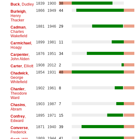
1839
1900
38
Buck
, Dudley
1866
1949
44
Burleigh
,
Henry
Thacker
1881
1946
29
Cadman
,
Charles
Wakefield
1899
1981
11
Carmichael
,
Hoagy
1876
1951
34
Carpenter
,
John Alden
1908
2012
2
Carter
, Elliott
1854
1931
48
Chadwick
,
George
Whitefield
1902
1961
8
Chanler
,
Theodore
Ward
1903
1987
7
Chasins
,
Abram
1895
1971
15
Confrey
,
Edward
1871
1940
39
Converse
,
Frederick
1869
1944
41