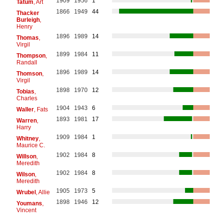
1909
1956
1
Tatum
, Art
1866
1949
44
Thacker
Burleigh
,
Henry
1896
1989
14
Thomas
,
Virgil
1899
1984
11
Thompson
,
Randall
1896
1989
14
Thomson
,
Virgil
1898
1970
12
Tobias
,
Charles
1904
1943
6
Waller
, Fats
1893
1981
17
Warren
,
Harry
1909
1984
1
Whitney
,
Maurice C.
1902
1984
8
Willson
,
Meredith
1902
1984
8
Wilson
,
Meredith
1905
1973
5
Wrubel
, Allie
1898
1946
12
Youmans
,
Vincent