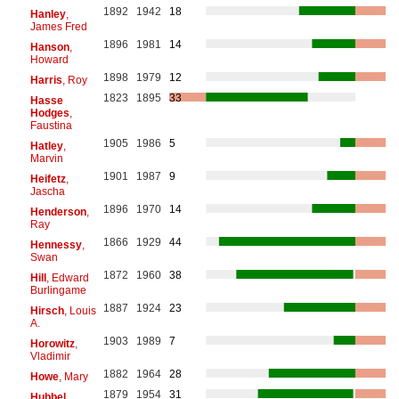
1892
1942
18
Hanley
,
James Fred
1896
1981
14
Hanson
,
Howard
1898
1979
12
Harris
, Roy
1823
1895
33
Hasse
Hodges
,
Faustina
1905
1986
5
Hatley
,
Marvin
1901
1987
9
Heifetz
,
Jascha
1896
1970
14
Henderson
,
Ray
1866
1929
44
Hennessy
,
Swan
1872
1960
38
Hill
, Edward
Burlingame
1887
1924
23
Hirsch
, Louis
A.
1903
1989
7
Horowitz
,
Vladimir
1882
1964
28
Howe
, Mary
1879
1954
31
Hubbel
,