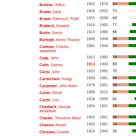
1902
1976
63
Briskier
, Arthur
1926
2002
73
Brown
, Earle
1931
2008
68
Brown
, Patricia A. "Patti"
1916
1993
77
Brubeck
, Howard
1914
1980
66
Burke
, Sonny
1866
1949
36
Burleigh
, Henry Thacker
1881
1946
33
Cadman
, Charles
Wakefield
1912
1992
79
Cage
, John
1913
1993
80
Cahn
, Sammy
1922
1992
70
Carisi
, John
1899
1981
68
Carmichael
, Hoagy
1876
1951
38
Carpenter
, John Alden
1908
2012
86
Carter
, Elliott
1918
2005
81
Carter
, Lou
1854
1931
18
Chadwick
, George
Whitefield
1902
1961
48
Chanler
, Theodore Ward
1903
1987
74
Chasins
, Abram
1916
1942
26
Christian
, Charlie