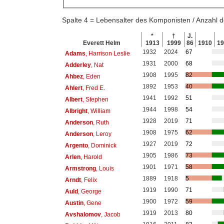
Spalte 4 = Lebensalter des Komponisten / Anzahl
*
†
J.
Everett Helm
1913
1999
86
1910
1
1932
2024
67
Adams
, Harrison Leslie
1931
2000
68
Adderley
, Nat
1908
1995
82
Ahbez
, Eden
1892
1953
40
Ahlert
, Fred E.
1941
1992
51
Albert
, Stephen
1944
1998
54
Albright
, William
1928
2019
71
Anderson
, Ruth
1908
1975
62
Anderson
, Leroy
1927
2019
72
Argento
, Dominick
1905
1986
73
Arlen
, Harold
1901
1971
58
Armstrong
, Louis
1889
1918
5
Arndt
, Felix
1919
1990
71
Auld
, George
1900
1972
59
Austin
, Gene
1919
2013
80
Avshalomov
, Jacob