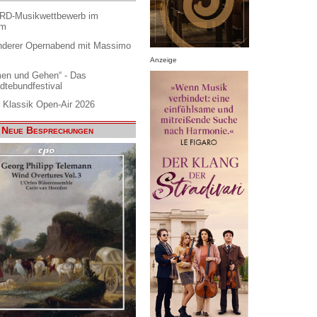
ARD-Musikwettbewerb im
am
nderer Opernabend mit Massimo
Anzeige
en und Gehen“ - Das
dtebundfestival
 Klassik Open-Air 2026
Neue Besprechungen