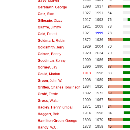
Gaye
, Marvin
1898
1937
24
Gershwin
, George
1927
1991
64
Getz
, Stan
1917
1993
76
Gillespie
, Dizzy
1921
2008
78
Giuffre
, Jimmy
1921
1999
78
Gold
, Ernest
1872
1936
23
Goldmark
, Rubin
1929
2004
70
Goldsmith
, Jerry
1929
2024
70
Golson
, Benny
1909
1986
73
Goodman
, Benny
1896
1990
77
Gorney
, Jay
1913
1996
83
Gould
, Morton
1908
1989
76
Green
, John W.
1884
1920
7
Griffes
, Charles Tomlinson
1892
1972
59
Grofé
, Ferde
1909
1967
54
Gross
, Walter
1871
1937
24
Hadley
, Henry Kimball
1914
1998
84
Haggart
, Bob
1893
1970
57
Hamilton Green
, George
1873
1958
45
Handy
, W.C.