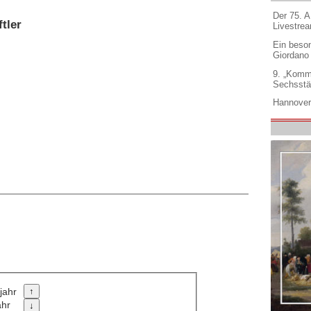
Der 75. 
tler
Livestre
Ein beso
Giordano
9. „Komm
Sechsstä
Hannover
jahr
ahr