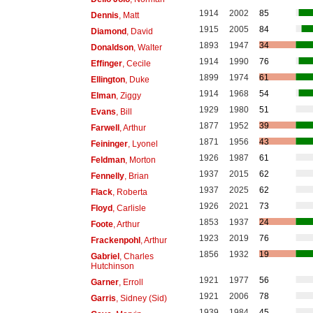
1914
2002
85
Dennis
, Matt
1915
2005
84
Diamond
, David
1893
1947
34
Donaldson
, Walter
1914
1990
76
Effinger
, Cecile
1899
1974
61
Ellington
, Duke
1914
1968
54
Elman
, Ziggy
1929
1980
51
Evans
, Bill
1877
1952
39
Farwell
, Arthur
1871
1956
43
Feininger
, Lyonel
1926
1987
61
Feldman
, Morton
1937
2015
62
Fennelly
, Brian
1937
2025
62
Flack
, Roberta
1926
2021
73
Floyd
, Carlisle
1853
1937
24
Foote
, Arthur
1923
2019
76
Frackenpohl
, Arthur
1856
1932
19
Gabriel
, Charles
Hutchinson
1921
1977
56
Garner
, Erroll
1921
2006
78
Garris
, Sidney (Sid)
1939
1984
45