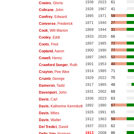
1938
2023
61
Coates
, Gloria
1926
1967
41
Coltrane
, John
1895
1971
58
Confrey
, Edward
1871
1940
27
Converse
, Frederick
1869
1944
31
Cook
, Will Marion
1933
2020
66
Cooley
, Eddi
1897
1985
72
Coots
, Fred
1900
1990
77
Copland
, Aaron
1897
1965
52
Cowell
, Henry
1901
1953
40
Crawford Seeger
, Ruth
1914
1985
71
Crayton
, Pee Wee
1929
2022
70
Crumb
, George
1917
1965
48
Dameron
, Tadd
1931
2002
68
Davenport
, John
1936
2023
63
Davis
, Carl
1892
1980
67
Davis
, Katherine Kennikott
1926
1991
65
Davis
, Miles
1912
1963
50
Davis
, Walter
1937
2023
62
Del Tredici
, David
1913
2008
86
Dello Joio
, Norman