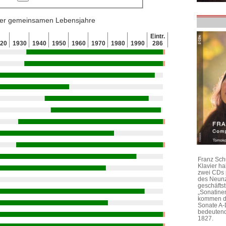
 der gemeinsamen Lebensjahre
Eintr.
920
1930
1940
1950
1960
1970
1980
1990
286
Franz Sch
Klavier h
zwei CDs 
des Neunz
geschäftst
„Sonatine
kommen di
Sonate A-
bedeutend
1827.