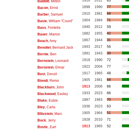
1916
2011
83
Babbitt
, Milton
1898
1990
77
Bacon
, Ernst
1910
1981
68
Barber
, Samuel
1904
1984
71
Basie
, William "Count"
1940
2012
59
Bass
, Fontella
1882
1955
42
Bauer
, Marion
1867
1944
31
Beach
, Amy
1943
2017
56
Benoliel
, Bernard Jack
1891
1943
30
Bernie
, Ben
1918
1990
72
Bernstein
, Leonard
1922
2004
77
Bernstein
, Elmar
1917
1965
48
Best
, Denzil
1905
1981
68
Biondi
, Remo
1913
2006
86
Blackburn
, John
1933
2023
66
Blackwood
, Easley
1887
1983
70
Blake
, Eubie
1936
2023
63
Bley
, Carla
1905
1964
51
Blitzstein
, Marc
1928
2010
71
Bock
, Jerry
1913
1965
52
Bostic
, Earl