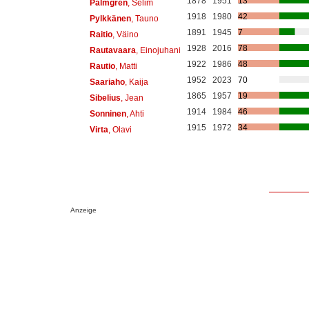
1878
1951
13
Palmgren
, Selim
1918
1980
42
Pylkkänen
, Tauno
1891
1945
7
Raitio
, Väino
1928
2016
78
Rautavaara
, Einojuhani
1922
1986
48
Rautio
, Matti
1952
2023
70
Saariaho
, Kaija
1865
1957
19
Sibelius
, Jean
1914
1984
46
Sonninen
, Ahti
1915
1972
34
Virta
, Olavi
Anzeige