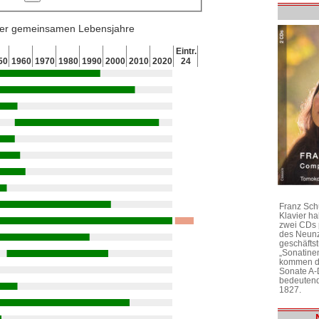
 der gemeinsamen Lebensjahre
Eintr.
50
1960
1970
1980
1990
2000
2010
2020
24
Franz Sch
Klavier h
zwei CDs 
des Neunz
geschäftst
„Sonatine
kommen di
Sonate A-
bedeutend
1827.