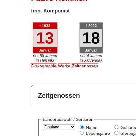
finn. Komponist
* 1938
† 2022
13
18
Januar
Januar
vor 88 Jahren
vor 4 Jahren
in Helsinki
in Järvenpää
Diskographie
Werke
Zeitgenossen
Zeitgenossen
Länderauswahl / Sortieren
Name
Geburts
Lebensjahre
Sterbej