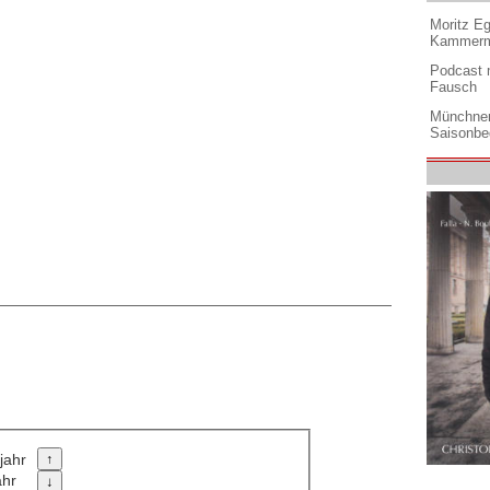
Moritz Eg
Kammermu
Podcast m
Fausch
Münchner
Saisonbe
jahr
ahr