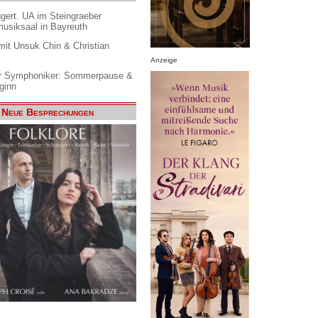
gert. UA im Steingraeber
siksaal in Bayreuth
it Unsuk Chin & Christian
Anzeige
 Symphoniker: Sommerpause &
ginn
Neue Besprechungen