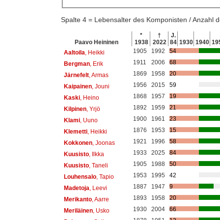
Spalte 4 = Lebensalter des Komponisten / Anzahl
*
†
J.
Paavo Heininen
1938
2022
84
1930
1940
19
1905
1992
54
Aaltoila
, Heikki
1911
2006
68
Bergman
, Erik
1869
1958
20
Järnefelt
, Armas
1956
2015
59
Kaipainen
, Jouni
1868
1957
19
Kaski
, Heino
1892
1959
21
Kilpinen
, Yrjö
1900
1961
23
Klami
, Uuno
1876
1953
15
Klemetti
, Heikki
1921
1996
58
Kokkonen
, Joonas
1933
2025
84
Kuusisto
, Ilkka
1905
1988
50
Kuusisto
, Taneli
1953
1995
42
Louhensalo
, Tapio
1887
1947
9
Madetoja
, Leevi
1893
1958
20
Merikanto
, Aarre
1930
2004
66
Meriläinen
, Usko