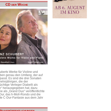
CD der Woche
uberts Werke für Violine und
aben genau den Umfang, der auf
passt. Es sind die drei Sonaten
ehnjährigen, die der
üchtige Verleger Diabelli als
n“ herausgegeben hat, dazu
e als „Grand Duo“ veröffentlichte
Dur, das h-Moll-Rondo und die
e C-Dur-Fantasie aus dem Jahr
Neuveröffentlichungen