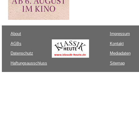
About
Impressum
AGBs
Kontakt
Datenschutz
Mediadaten
Haftungsausschluss
Sitemap