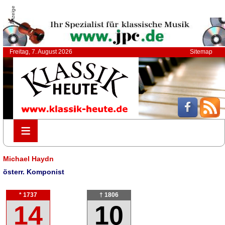
Anzeige
Freitag, 7. August 2026
Sitemap
≡
≡
Michael Haydn
österr. Komponist
* 1737
† 1806
14
10