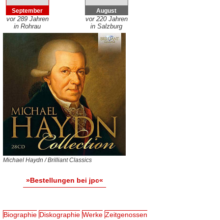
September
August
vor 289 Jahren
vor 220 Jahren
in Rohrau
in Salzburg
Michael Haydn / Brilliant Classics
»Bestellungen bei jpc«
Biographie
Diskographie
Werke
Zeitgenossen