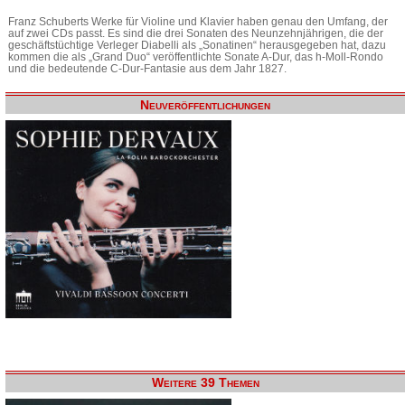
Franz Schuberts Werke für Violine und Klavier haben genau den Umfang, der
auf zwei CDs passt. Es sind die drei Sonaten des Neunzehnjährigen, die der
geschäftstüchtige Verleger Diabelli als „Sonatinen“ herausgegeben hat, dazu
kommen die als „Grand Duo“ veröffentlichte Sonate A-Dur, das h-Moll-Rondo
und die bedeutende C-Dur-Fantasie aus dem Jahr 1827.
Neuveröffentlichungen
Weitere 39 Themen