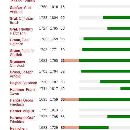
Johann Gottlieb
1768
1818
15
Göpfert
, Carl
Andreas
1723
1804
60
Graf
, Christian
Ernst
1727
1795
56
Graf
, Friedrich
Hartmann
1703
1759
56
Graun
, Carl
Heinrich
1702
1771
69
Graun
, Johann
Gottlieb
1683
1760
61
Graupner
,
Christoph
1701
1784
82
Gross
, Joseph
Arnold
1720
1787
63
Hagen
, Bernhard
1741
1817
42
Hammer
, Franz
Xaver
1685
1759
60
Händel
, Georg
Friedrich
1775
1813
8
Harder
, August
1727
1795
56
Hartmann Graf
,
Friedrich
1683
1729
30
Heinichen
,