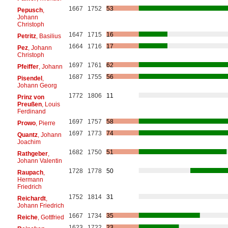
1667
1752
53
Pepusch
,
Johann
Christoph
1647
1715
16
Petritz
, Basilius
1664
1716
17
Pez
, Johann
Christoph
1697
1761
62
Pfeiffer
, Johann
1687
1755
56
Pisendel
,
Johann Georg
1772
1806
11
Prinz von
Preußen
, Louis
Ferdinand
1697
1757
58
Prowo
, Pierre
1697
1773
74
Quantz
, Johann
Joachim
1682
1750
51
Rathgeber
,
Johann Valentin
1728
1778
50
Raupach
,
Hermann
Friedrich
1752
1814
31
Reichardt
,
Johann Friedrich
1667
1734
35
Reiche
, Gottfried
1623
1722
23