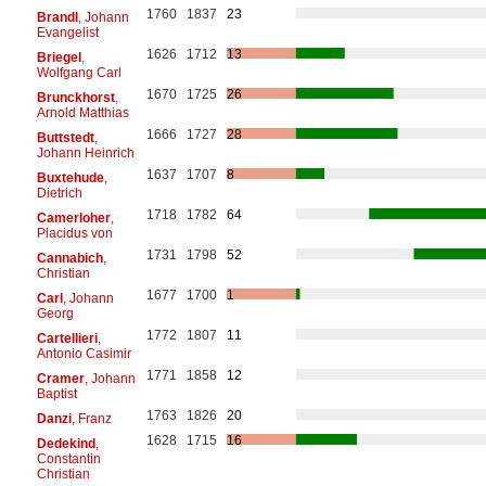
1760
1837
23
Brandl
, Johann
Evangelist
1626
1712
13
Briegel
,
Wolfgang Carl
1670
1725
26
Brunckhorst
,
Arnold Matthias
1666
1727
28
Buttstedt
,
Johann Heinrich
1637
1707
8
Buxtehude
,
Dietrich
1718
1782
64
Camerloher
,
Placidus von
1731
1798
52
Cannabich
,
Christian
1677
1700
1
Carl
, Johann
Georg
1772
1807
11
Cartellieri
,
Antonio Casimir
1771
1858
12
Cramer
, Johann
Baptist
1763
1826
20
Danzi
, Franz
1628
1715
16
Dedekind
,
Constantin
Christian