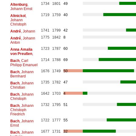
1734
1801
49
Altenburg
,
Johann Ernst
1719
1759
40
Altnickol
,
Johann
Christoph
1741
1799
42
André
, Johann
1775
1842
8
André
, Johann
Anton
1723
1787
60
Anna Amalia
von Preußen
,
1714
1788
69
Bach
, Carl
Philipp Emanuel
1676
1749
50
Bach
, Johann
Bernhard
1735
1782
47
Bach
, Johann
Christian
1642
1703
4
Bach
, Johann
Christoph
1732
1795
51
Bach
, Johann
Christoph
Friedrich
1722
1777
55
Bach
, Johann
Ernst
1677
1731
32
Bach
, Johann