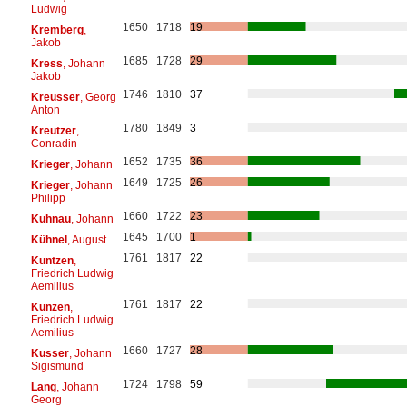
Ludwig
1650
1718
19
Kremberg
,
Jakob
1685
1728
29
Kress
, Johann
Jakob
1746
1810
37
Kreusser
, Georg
Anton
1780
1849
3
Kreutzer
,
Conradin
1652
1735
36
Krieger
, Johann
1649
1725
26
Krieger
, Johann
Philipp
1660
1722
23
Kuhnau
, Johann
1645
1700
1
Kühnel
, August
1761
1817
22
Kuntzen
,
Friedrich Ludwig
Aemilius
1761
1817
22
Kunzen
,
Friedrich Ludwig
Aemilius
1660
1727
28
Kusser
, Johann
Sigismund
1724
1798
59
Lang
, Johann
Georg