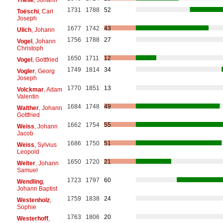
1731
1788
52
Toëschi
, Carl
Joseph
1677
1742
43
Ulich
, Johann
1756
1788
27
Vogel
, Johann
Christoph
1650
1711
12
Vogel
, Gottfried
1749
1814
34
Vogler
, Georg
Joseph
1770
1851
13
Volckmar
, Adam
Valentin
1684
1748
49
Walther
, Johann
Gottfried
1662
1754
55
Weiss
, Johann
Jacob
1686
1750
51
Weiss
, Sylvius
Leopold
1650
1720
21
Welter
, Johann
Samuel
1723
1797
60
Wendling
,
Johann Baptist
1759
1838
24
Westenholz
,
Sophie
1763
1806
20
Westerhoff
,