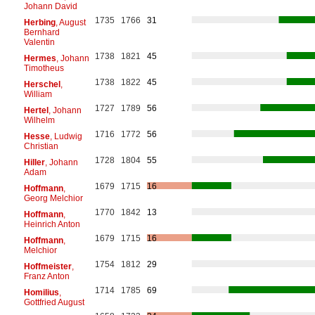
Johann David
1735
1766
31
Herbing
, August
Bernhard
Valentin
1738
1821
45
Hermes
, Johann
Timotheus
1738
1822
45
Herschel
,
William
1727
1789
56
Hertel
, Johann
Wilhelm
1716
1772
56
Hesse
, Ludwig
Christian
1728
1804
55
Hiller
, Johann
Adam
1679
1715
16
Hoffmann
,
Georg Melchior
1770
1842
13
Hoffmann
,
Heinrich Anton
1679
1715
16
Hoffmann
,
Melchior
1754
1812
29
Hoffmeister
,
Franz Anton
1714
1785
69
Homilius
,
Gottfried August