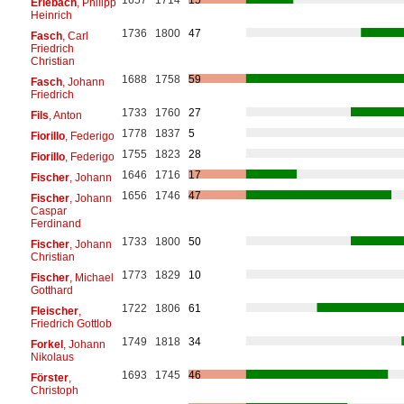
Erlebach
, Philipp
Heinrich
1736
1800
47
Fasch
, Carl
Friedrich
Christian
1688
1758
59
Fasch
, Johann
Friedrich
1733
1760
27
Fils
, Anton
1778
1837
5
Fiorillo
, Federigo
1755
1823
28
Fiorillo
, Federigo
1646
1716
17
Fischer
, Johann
1656
1746
47
Fischer
, Johann
Caspar
Ferdinand
1733
1800
50
Fischer
, Johann
Christian
1773
1829
10
Fischer
, Michael
Gotthard
1722
1806
61
Fleischer
,
Friedrich Gottlob
1749
1818
34
Forkel
, Johann
Nikolaus
1693
1745
46
Förster
,
Christoph