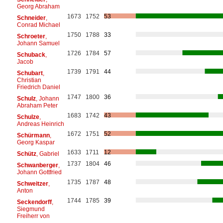
Georg Abraham
1673
1752
53
Schneider
,
Conrad Michael
1750
1788
33
Schroeter
,
Johann Samuel
1726
1784
57
Schuback
,
Jacob
1739
1791
44
Schubart
,
Christian
Friedrich Daniel
1747
1800
36
Schulz
, Johann
Abraham Peter
1683
1742
43
Schulze
,
Andreas Heinrich
1672
1751
52
Schürmann
,
Georg Kaspar
1633
1711
12
Schütz
, Gabriel
1737
1804
46
Schwanberger
,
Johann Gottfried
1735
1787
48
Schweitzer
,
Anton
1744
1785
39
Seckendorff
,
Siegmund
Freiherr von