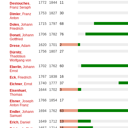
1772
1844
11
Destouches
,
Franz Seraph
1753
1827
30
Dimler
, Franz
Anton
1715
1797
68
Doles
, Johann
Friedrich
1706
1782
76
Donati
, Johann
Gottfried
1620
1701
2
Drese
, Adam
1756
1807
27
Dürnitz
,
Thaddäus
Wolfgang von
1702
1762
60
Eberlin
, Johann
Ernst
1767
1838
16
Eck
, Friedrich
1740
1777
37
Eichner
, Ernst
1644
1702
3
Eisenhuet
,
Thomas
1766
1854
17
Elsner
, Joseph
Anton Franz
1694
1762
63
Endler
, Johann
Samuel
1649
1712
13
Erich
, Daniel
1657
1714
15