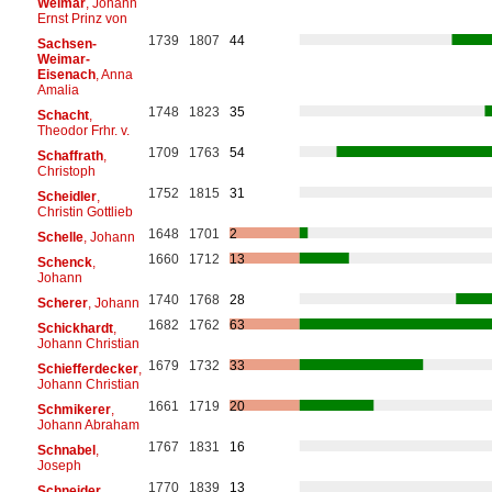
Weimar
, Johann
Ernst Prinz von
1739
1807
44
Sachsen-
Weimar-
Eisenach
, Anna
Amalia
1748
1823
35
Schacht
,
Theodor Frhr. v.
1709
1763
54
Schaffrath
,
Christoph
1752
1815
31
Scheidler
,
Christin Gottlieb
1648
1701
2
Schelle
, Johann
1660
1712
13
Schenck
,
Johann
1740
1768
28
Scherer
, Johann
1682
1762
63
Schickhardt
,
Johann Christian
1679
1732
33
Schiefferdecker
,
Johann Christian
1661
1719
20
Schmikerer
,
Johann Abraham
1767
1831
16
Schnabel
,
Joseph
1770
1839
13
Schneider
,