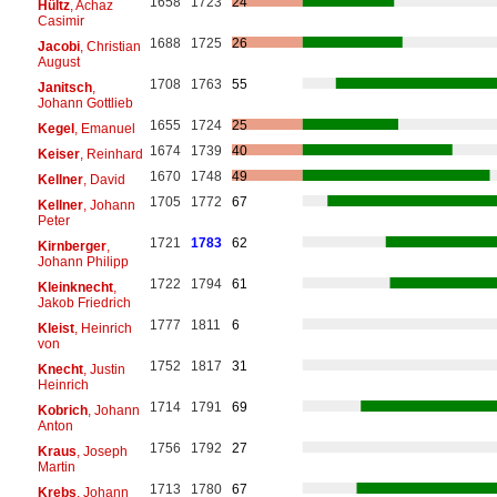
1658
1723
24
Hültz
, Achaz
Casimir
1688
1725
26
Jacobi
, Christian
August
1708
1763
55
Janitsch
,
Johann Gottlieb
1655
1724
25
Kegel
, Emanuel
1674
1739
40
Keiser
, Reinhard
1670
1748
49
Kellner
, David
1705
1772
67
Kellner
, Johann
Peter
1721
1783
62
Kirnberger
,
Johann Philipp
1722
1794
61
Kleinknecht
,
Jakob Friedrich
1777
1811
6
Kleist
, Heinrich
von
1752
1817
31
Knecht
, Justin
Heinrich
1714
1791
69
Kobrich
, Johann
Anton
1756
1792
27
Kraus
, Joseph
Martin
1713
1780
67
Krebs
, Johann