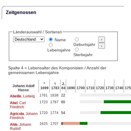
Zeitgenossen
Länderauswahl / Sortieren
Name
Geburtsjahr
Lebensjahre
Sterbejahr
Spalte 4 = Lebensalter des Komponisten / Anzahl der
gemeinsamen Lebensjahre
*
†
J.
Johann Adolf
1699
1783
84
1690
1700
1710
1720
1730
1740
175
Hasse
1761
1838
22
Abeille
, Ludwig
1723
1787
60
Abel
, Carl
Friedrich
1720
1774
54
Agricola
, Johann
Friedrich
1625
1707
8
Ahle
, Johann
Rudolf