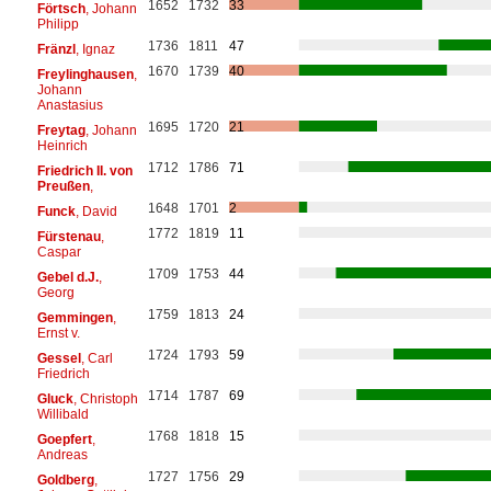
1652
1732
33
Förtsch
, Johann
Philipp
1736
1811
47
Fränzl
, Ignaz
1670
1739
40
Freylinghausen
,
Johann
Anastasius
1695
1720
21
Freytag
, Johann
Heinrich
1712
1786
71
Friedrich II. von
Preußen
,
1648
1701
2
Funck
, David
1772
1819
11
Fürstenau
,
Caspar
1709
1753
44
Gebel d.J.
,
Georg
1759
1813
24
Gemmingen
,
Ernst v.
1724
1793
59
Gessel
, Carl
Friedrich
1714
1787
69
Gluck
, Christoph
Willibald
1768
1818
15
Goepfert
,
Andreas
1727
1756
29
Goldberg
,