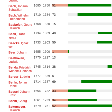
Ludwig
1685
1750
51
Bach
, Johann
Sebastian
1710
1784
73
Bach
, Wilhelm
Friedemann
1768
1830
15
Backofen
, Georg
Heinrich
1734
1809
49
Beck
, Franz
Ignaz
1733
1803
50
Beecke
, Ignaz
von
1655
1700
1
Beer
, Johann
1770
1827
13
Beethoven
,
Ludwig
1745
1814
38
Benda
, Friedrich
Wilhelm Heinrich
1777
1839
6
Berger
, Ludwig
1714
1787
69
Berlin
, Johan
Daniel
1654
1732
33
Bessel
, Johann
Ernst
1661
1733
34
Böhm
, Georg
1679
1751
52
Bokemeyer
,
Heinrich