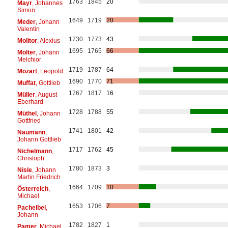
1763
1845
20
Mayr
, Johannes
Simon
1649
1719
20
Meder
, Johann
Valentin
1730
1773
43
Molitor
, Alexius
1695
1765
66
Molter
, Johann
Melchior
1719
1787
64
Mozart
, Leopold
1690
1770
71
Muffat
, Gottlieb
1767
1817
16
Müller
, August
Eberhard
1728
1788
55
Müthel
, Johann
Gottfried
1741
1801
42
Naumann
,
Johann Gottlieb
1717
1762
45
Nichelmann
,
Christoph
1780
1873
3
Nisle
, Johann
Martin Friedrich
1664
1709
10
Österreich
,
Michael
1653
1706
7
Pachelbel
,
Johann
1782
1827
1
Pamer
, Michael