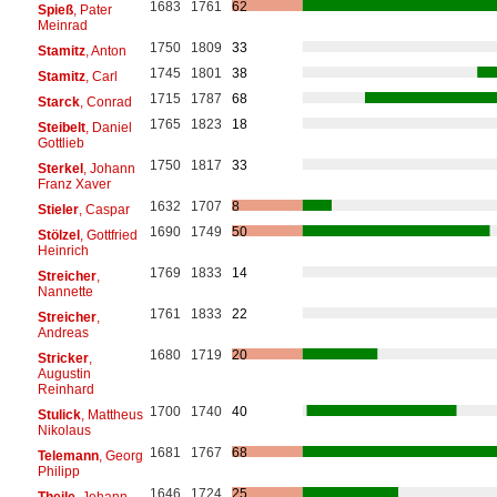
1683
1761
62
Spieß
, Pater
Meinrad
1750
1809
33
Stamitz
, Anton
1745
1801
38
Stamitz
, Carl
1715
1787
68
Starck
, Conrad
1765
1823
18
Steibelt
, Daniel
Gottlieb
1750
1817
33
Sterkel
, Johann
Franz Xaver
1632
1707
8
Stieler
, Caspar
1690
1749
50
Stölzel
, Gottfried
Heinrich
1769
1833
14
Streicher
,
Nannette
1761
1833
22
Streicher
,
Andreas
1680
1719
20
Stricker
,
Augustin
Reinhard
1700
1740
40
Stulick
, Mattheus
Nikolaus
1681
1767
68
Telemann
, Georg
Philipp
1646
1724
25
Theile
, Johann