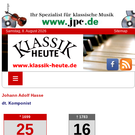
Anzeige
Samstag, 8. August 2026
Sitemap
≡
≡
Johann Adolf Hasse
dt. Komponist
* 1699
† 1783
25
16