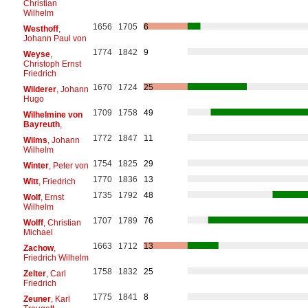
Christian
Wilhelm
1656
1705
6
Westhoff
,
Johann Paul von
1774
1842
9
Weyse
,
Christoph Ernst
Friedrich
1670
1724
25
Wilderer
, Johann
Hugo
1709
1758
49
Wilhelmine von
Bayreuth
,
1772
1847
11
Wilms
, Johann
Wilhelm
1754
1825
29
Winter
, Peter von
1770
1836
13
Witt
, Friedrich
1735
1792
48
Wolf
, Ernst
Wilhelm
1707
1789
76
Wolff
, Christian
Michael
1663
1712
13
Zachow
,
Friedrich Wilhelm
1758
1832
25
Zelter
, Carl
Friedrich
1775
1841
8
Zeuner
, Karl