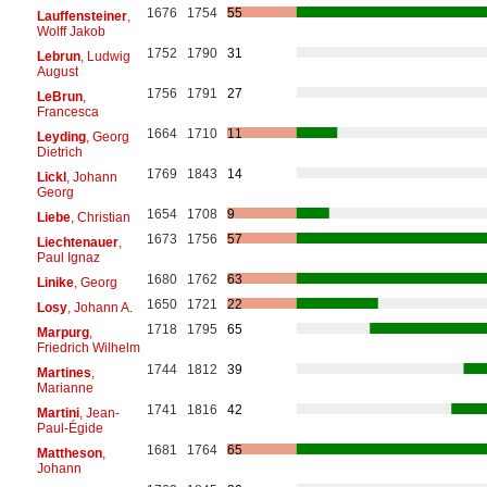
1676
1754
55
Lauffensteiner
,
Wolff Jakob
1752
1790
31
Lebrun
, Ludwig
August
1756
1791
27
LeBrun
,
Francesca
1664
1710
11
Leyding
, Georg
Dietrich
1769
1843
14
Lickl
, Johann
Georg
1654
1708
9
Liebe
, Christian
1673
1756
57
Liechtenauer
,
Paul Ignaz
1680
1762
63
Linike
, Georg
1650
1721
22
Losy
, Johann A.
1718
1795
65
Marpurg
,
Friedrich Wilhelm
1744
1812
39
Martines
,
Marianne
1741
1816
42
Martini
, Jean-
Paul-Égide
1681
1764
65
Mattheson
,
Johann