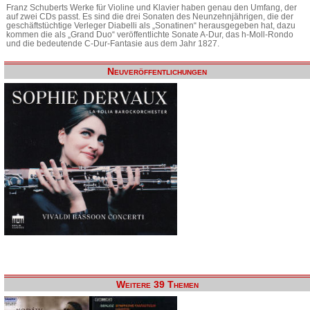
Franz Schuberts Werke für Violine und Klavier haben genau den Umfang, der
auf zwei CDs passt. Es sind die drei Sonaten des Neunzehnjährigen, die der
geschäftstüchtige Verleger Diabelli als „Sonatinen“ herausgegeben hat, dazu
kommen die als „Grand Duo“ veröffentlichte Sonate A-Dur, das h-Moll-Rondo
und die bedeutende C-Dur-Fantasie aus dem Jahr 1827.
Neuveröffentlichungen
Weitere 39 Themen