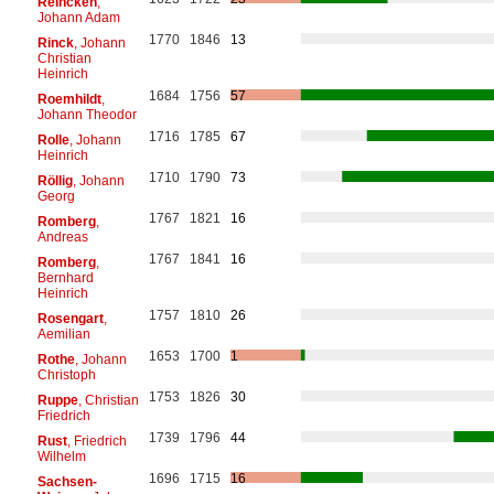
Reincken
,
Johann Adam
1770
1846
13
Rinck
, Johann
Christian
Heinrich
1684
1756
57
Roemhildt
,
Johann Theodor
1716
1785
67
Rolle
, Johann
Heinrich
1710
1790
73
Röllig
, Johann
Georg
1767
1821
16
Romberg
,
Andreas
1767
1841
16
Romberg
,
Bernhard
Heinrich
1757
1810
26
Rosengart
,
Aemilian
1653
1700
1
Rothe
, Johann
Christoph
1753
1826
30
Ruppe
, Christian
Friedrich
1739
1796
44
Rust
, Friedrich
Wilhelm
1696
1715
16
Sachsen-