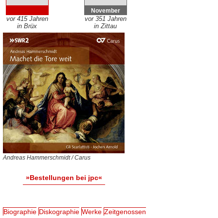
November
vor 415 Jahren
vor 351 Jahren
in Brüx
in Zittau
Andreas Hammerschmidt / Carus
»Bestellungen bei jpc«
Biographie
Diskographie
Werke
Zeitgenossen