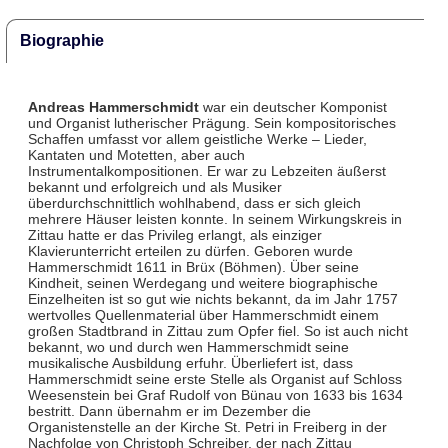
Biographie
Andreas Hammerschmidt
war ein deutscher Komponist
und Organist lutherischer Prägung. Sein kompositorisches
Schaffen umfasst vor allem geistliche Werke – Lieder,
Kantaten und Motetten, aber auch
Instrumentalkompositionen. Er war zu Lebzeiten äußerst
bekannt und erfolgreich und als Musiker
überdurchschnittlich wohlhabend, dass er sich gleich
mehrere Häuser leisten konnte. In seinem Wirkungskreis in
Zittau hatte er das Privileg erlangt, als einziger
Klavierunterricht erteilen zu dürfen. Geboren wurde
Hammerschmidt 1611 in Brüx (Böhmen). Über seine
Kindheit, seinen Werdegang und weitere biographische
Einzelheiten ist so gut wie nichts bekannt, da im Jahr 1757
wertvolles Quellenmaterial über Hammerschmidt einem
großen Stadtbrand in Zittau zum Opfer fiel. So ist auch nicht
bekannt, wo und durch wen Hammerschmidt seine
musikalische Ausbildung erfuhr. Überliefert ist, dass
Hammerschmidt seine erste Stelle als Organist auf Schloss
Weesenstein bei Graf Rudolf von Bünau von 1633 bis 1634
bestritt. Dann übernahm er im Dezember die
Organistenstelle an der Kirche St. Petri in Freiberg in der
Nachfolge von Christoph Schreiber, der nach Zittau