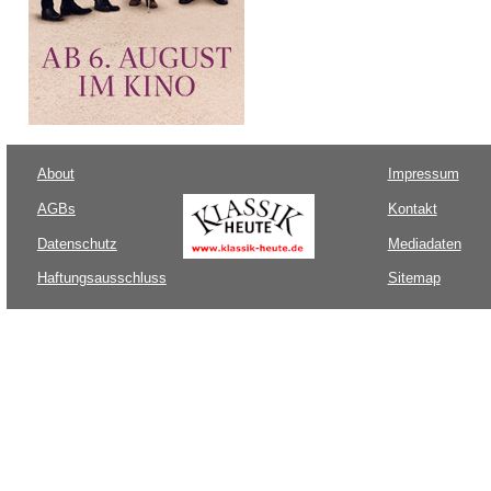
About
Impressum
AGBs
Kontakt
Datenschutz
Mediadaten
Haftungsausschluss
Sitemap