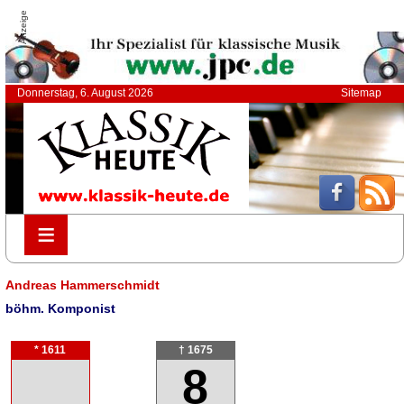
Anzeige
Donnerstag, 6. August 2026
Sitemap
≡
≡
Andreas Hammerschmidt
böhm. Komponist
* 1611
† 1675
8