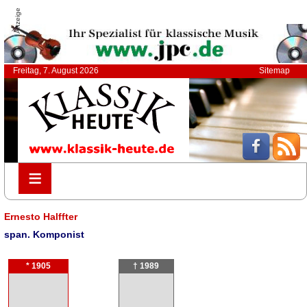
Anzeige
Freitag, 7. August 2026
Sitemap
≡
≡
Ernesto Halffter
span. Komponist
* 1905
† 1989