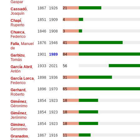
Gaspar
1867
1926
21
Cassadó
,
Joaquín
1851
1909
4
Chapí
,
Ruperto
1846
1908
3
Chueca
,
Federico
1876
1946
41
Falla
, Manuel
de
1901
1989
84
Garbizu
,
Tomás
1933
2021
56
García Abril
,
Antón
1898
1936
31
García Lorca
,
Federico
1896
1970
65
Gerhard
,
Roberto
1854
1923
18
Giménez
,
Géronimo
1854
1923
18
Giménez
,
Jerónimo
1854
1923
18
Giminez
,
Geronimo
1867
1916
11
Granados
,