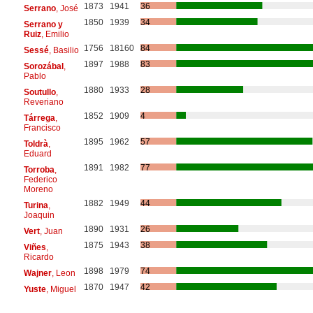
1873
1941
36
Serrano
, José
1850
1939
34
Serrano y
Ruiz
, Emilio
1756
18160
84
Sessé
, Basilio
1897
1988
83
Sorozábal
,
Pablo
1880
1933
28
Soutullo
,
Reveriano
1852
1909
4
Tárrega
,
Francisco
1895
1962
57
Toldrà
,
Eduard
1891
1982
77
Torroba
,
Federico
Moreno
1882
1949
44
Turina
,
Joaquin
1890
1931
26
Vert
, Juan
1875
1943
38
Viñes
,
Ricardo
1898
1979
74
Wajner
, Leon
1870
1947
42
Yuste
, Miguel