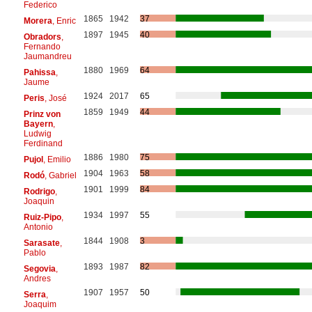
Federico
1865
1942
37
Morera
, Enric
1897
1945
40
Obradors
,
Fernando
Jaumandreu
1880
1969
64
Pahissa
,
Jaume
1924
2017
65
Peris
, José
1859
1949
44
Prinz von
Bayern
,
Ludwig
Ferdinand
1886
1980
75
Pujol
, Emilio
1904
1963
58
Rodó
, Gabriel
1901
1999
84
Rodrigo
,
Joaquin
1934
1997
55
Ruiz-Pipo
,
Antonio
1844
1908
3
Sarasate
,
Pablo
1893
1987
82
Segovia
,
Andres
1907
1957
50
Serra
,
Joaquim