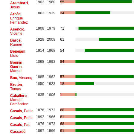
1902
1960
55
Arambarri
,
Jesus
1863
1939
34
Arbós
,
Enrique
Fernández
1908
1979
71
Asencio
,
Vicente
1928
2008
61
Barce
,
Ramón
1914
1968
54
Benejam
,
Lluís
1898
1993
84
Bonnín
Guerín
,
Manuel
1885
1962
57
Bou
, Vincenç
1850
1923
18
Bretón
,
Tomás
1835
1906
1
Caballero
,
Manuel
Fernández
1876
1973
68
Casals
, Pablo
1892
1986
81
Casals
, Enric
1876
1973
68
Casals
, Pau
1897
1966
61
Cassadó
,