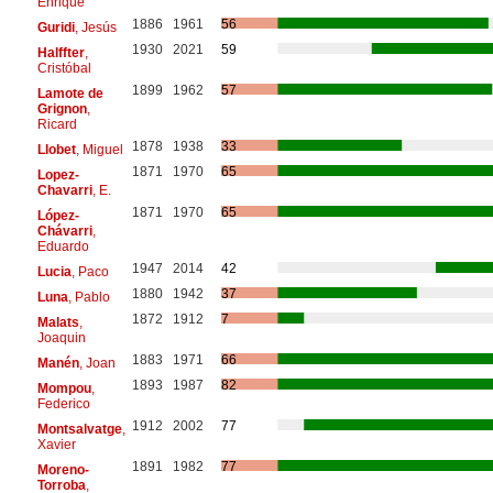
Enrique
1886
1961
56
Guridi
, Jesús
1930
2021
59
Halffter
,
Cristóbal
1899
1962
57
Lamote de
Grignon
,
Ricard
1878
1938
33
Llobet
, Miguel
1871
1970
65
Lopez-
Chavarri
, E.
1871
1970
65
López-
Chávarri
,
Eduardo
1947
2014
42
Lucia
, Paco
1880
1942
37
Luna
, Pablo
1872
1912
7
Malats
,
Joaquin
1883
1971
66
Manén
, Joan
1893
1987
82
Mompou
,
Federico
1912
2002
77
Montsalvatge
,
Xavier
1891
1982
77
Moreno-
Torroba
,