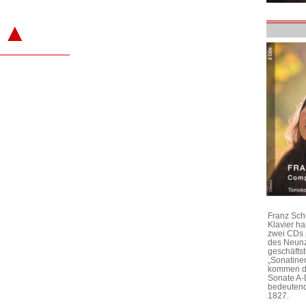
▲
Franz Sch
Klavier h
zwei CDs 
des Neunz
geschäftst
„Sonatine
kommen di
Sonate A-
bedeutend
1827.