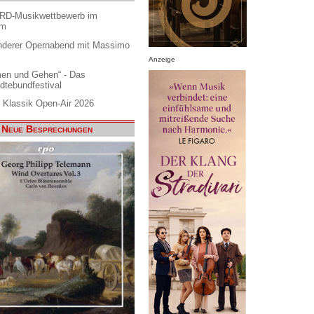
ARD-Musikwettbewerb im
am
nderer Opernabend mit Massimo
Anzeige
en und Gehen“ - Das
dtebundfestival
 Klassik Open-Air 2026
Neue Besprechungen