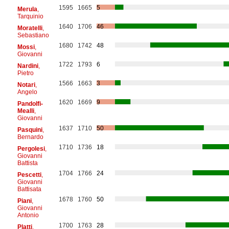
1595
1665
5
Merula
,
Tarquinio
1640
1706
46
Moratelli
,
Sebastiano
1680
1742
48
Mossi
,
Giovanni
1722
1793
6
Nardini
,
Pietro
1566
1663
3
Notari
,
Angelo
1620
1669
9
Pandolfi-
Mealli
,
Giovanni
1637
1710
50
Pasquini
,
Bernardo
1710
1736
18
Pergolesi
,
Giovanni
Battista
1704
1766
24
Pescetti
,
Giovanni
Battisata
1678
1760
50
Piani
,
Giovanni
Antonio
1700
1763
28
Platti
,