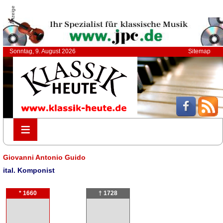
Anzeige
Sonntag, 9. August 2026
Sitemap
≡
≡
Giovanni Antonio Guido
ital. Komponist
* 1660
† 1728