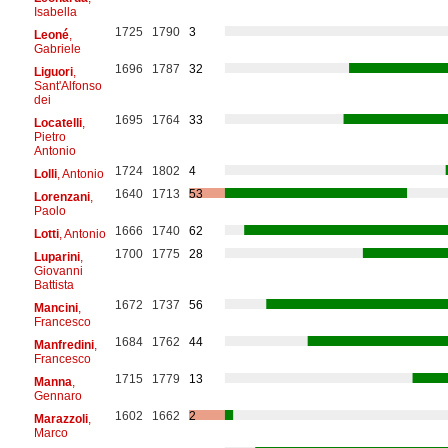
Isabella
1725
1790
3
Leoné
,
Gabriele
1696
1787
32
Liguori
,
Sant'Alfonso
dei
1695
1764
33
Locatelli
,
Pietro
Antonio
1724
1802
4
Lolli
, Antonio
1640
1713
53
Lorenzani
,
Paolo
1666
1740
62
Lotti
, Antonio
1700
1775
28
Luparini
,
Giovanni
Battista
1672
1737
56
Mancini
,
Francesco
1684
1762
44
Manfredini
,
Francesco
1715
1779
13
Manna
,
Gennaro
1602
1662
2
Marazzoli
,
Marco