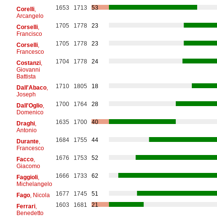
1653
1713
53
Corelli
,
Arcangelo
1705
1778
23
Corselli
,
Francisco
1705
1778
23
Corselli
,
Francesco
1704
1778
24
Costanzi
,
Giovanni
Battista
1710
1805
18
Dall'Abaco
,
Joseph
1700
1764
28
Dall'Oglio
,
Domenico
1635
1700
40
Draghi
,
Antonio
1684
1755
44
Durante
,
Francesco
1676
1753
52
Facco
,
Giacomo
1666
1733
62
Faggioli
,
Michelangelo
1677
1745
51
Fago
, Nicola
1603
1681
21
Ferrari
,
Benedetto