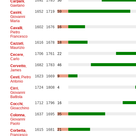
1692
1785
36
Carpani
,
Gaetano
1652
1719
59
Casini
,
Giovanni
Maria
1602
1676
16
Cavalli
,
Pietro
Francesco
1616
1678
18
Cazzati
,
Maurizio
1706
1761
22
Cecere
,
Carlo
1682
1783
46
Cervetto
,
James
1623
1669
9
Cesti
, Pietro
Antonio
1724
1808
4
Cirri
,
Giovanni
Battista
1712
1796
16
Cocchi
,
Gioacchino
1637
1695
35
Colonna
,
Giovanni
Paolo
1615
1681
21
Corbetta
,
Francesco