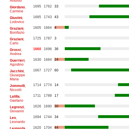
Antonio
1695
1762
33
Giordano
,
Carmine
1685
1743
43
Giustini
,
Lodovico
1605
1664
4
Graziani
,
Bonifazio
1725
1787
3
Graziani
,
Carlo
1660
1696
36
Grossi
,
Andrea
1630
1684
24
Guerrieri
,
Agostino
1667
1727
60
Jacchini
,
Giuseppe
Maria
1714
1774
14
Jommelli
,
Niccolò
1711
1788
17
Latilla
,
Gaetano
1626
1690
30
Legrenzi
,
Giovanni
1694
1744
34
Leo
,
Leonardo
1620
1704
44
Leonarda
,