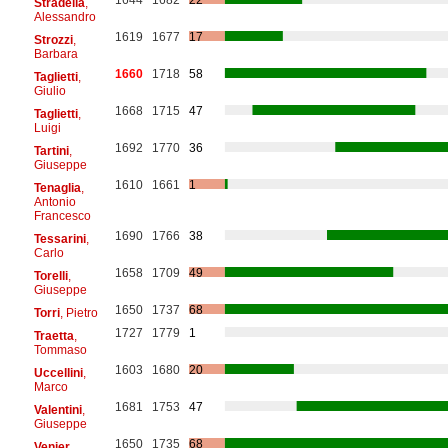
Stradella
,
Alessandro
1619
1677
17
Strozzi
,
Barbara
1660
1718
58
Taglietti
,
Giulio
1668
1715
47
Taglietti
,
Luigi
1692
1770
36
Tartini
,
Giuseppe
1610
1661
1
Tenaglia
,
Antonio
Francesco
1690
1766
38
Tessarini
,
Carlo
1658
1709
49
Torelli
,
Giuseppe
1650
1737
68
Torri
, Pietro
1727
1779
1
Traetta
,
Tommaso
1603
1680
20
Uccellini
,
Marco
1681
1753
47
Valentini
,
Giuseppe
1650
1735
68
Venier
,