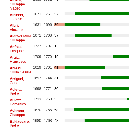
Alberti
,
Giuseppe
Matteo
1671
1751
57
Albinoni
,
Tomaso
1631
1696
36
Albrici
,
Vincenzo
1671
1708
37
Aldrovandini
,
Giuseppe
1727
1797
1
Anfossi
,
Pasquale
1709
1770
19
Araia
,
Francesco
1619
1701
41
Arresti
,
Giulio Cesare
1697
1744
31
Arrigoni
,
Carlo
1698
1771
30
Auletta
,
Pietro
1723
1753
5
Auletta
,
Domenico
1670
1756
58
Avitrano
,
Giuseppe
1680
1768
48
Baldassare
,
Pietro