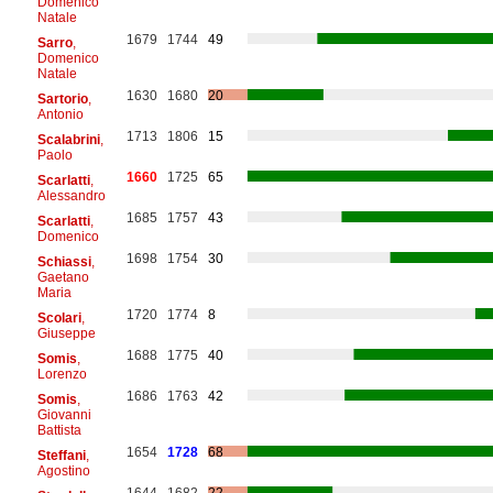
Domenico
Natale
1679
1744
49
Sarro
,
Domenico
Natale
1630
1680
20
Sartorio
,
Antonio
1713
1806
15
Scalabrini
,
Paolo
1660
1725
65
Scarlatti
,
Alessandro
1685
1757
43
Scarlatti
,
Domenico
1698
1754
30
Schiassi
,
Gaetano
Maria
1720
1774
8
Scolari
,
Giuseppe
1688
1775
40
Somis
,
Lorenzo
1686
1763
42
Somis
,
Giovanni
Battista
1654
1728
68
Steffani
,
Agostino
1644
1682
22