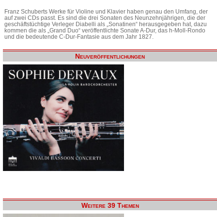
Franz Schuberts Werke für Violine und Klavier haben genau den Umfang, der
auf zwei CDs passt. Es sind die drei Sonaten des Neunzehnjährigen, die der
geschäftstüchtige Verleger Diabelli als „Sonatinen“ herausgegeben hat, dazu
kommen die als „Grand Duo“ veröffentlichte Sonate A-Dur, das h-Moll-Rondo
und die bedeutende C-Dur-Fantasie aus dem Jahr 1827.
Neuveröffentlichungen
Weitere 39 Themen