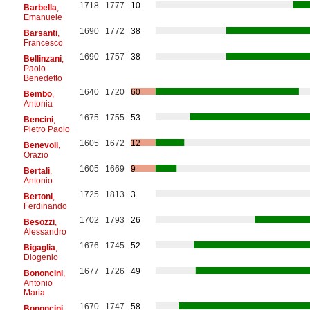
1718
1777
10
Barbella
,
Emanuele
1690
1772
38
Barsanti
,
Francesco
1690
1757
38
Bellinzani
,
Paolo
Benedetto
1640
1720
60
Bembo
,
Antonia
1675
1755
53
Bencini
,
Pietro Paolo
1605
1672
12
Benevoli
,
Orazio
1605
1669
9
Bertali
,
Antonio
1725
1813
3
Bertoni
,
Ferdinando
1702
1793
26
Besozzi
,
Alessandro
1676
1745
52
Bigaglia
,
Diogenio
1677
1726
49
Bononcini
,
Antonio
Maria
1670
1747
58
Bononcini
,