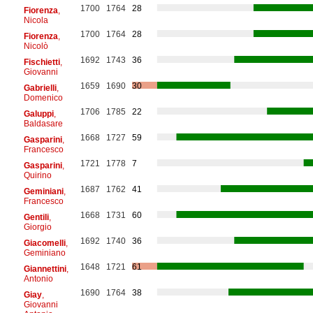
1700
1764
28
Fiorenza
,
Nicola
1700
1764
28
Fiorenza
,
Nicolò
1692
1743
36
Fischietti
,
Giovanni
1659
1690
30
Gabrielli
,
Domenico
1706
1785
22
Galuppi
,
Baldasare
1668
1727
59
Gasparini
,
Francesco
1721
1778
7
Gasparini
,
Quirino
1687
1762
41
Geminiani
,
Francesco
1668
1731
60
Gentili
,
Giorgio
1692
1740
36
Giacomelli
,
Geminiano
1648
1721
61
Giannettini
,
Antonio
1690
1764
38
Giay
,
Giovanni