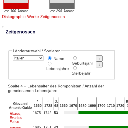
vor 366 Jahren
vor 298 Jahren
Diskographie
Werke
Zeitgenossen
Zeitgenossen
Länderauswahl / Sortieren
Name
Geburtsjahr
Lebensjahre
Sterbejahr
Spalte 4 = Lebensalter des Komponisten / Anzahl der
gemeinsamen Lebensjahre
*
†
J.
E
Giovanni
1660
1728
68
1660
1670
1680
1690
1700
1710
1720
Antonio Guido
1675
1742
53
Abaco
,
Evaristo
Felice
1685
1751
43