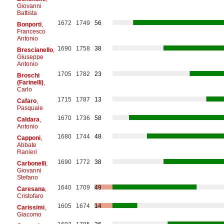
Giovanni
Battista
1672
1749
56
Bonporti
,
Francesco
Antonio
1690
1758
38
Brescianello
,
Giuseppe
Antonio
1705
1782
23
Broschi
(Farinelli)
,
Carlo
1715
1787
13
Cafaro
,
Pasquale
1670
1736
58
Caldara
,
Antonio
1680
1744
48
Capponi
,
Abbate
Ranieri
1690
1772
38
Carbonelli
,
Giovanni
Stefano
1640
1709
49
Caresana
,
Cristofaro
1605
1674
14
Carissimi
,
Giacomo