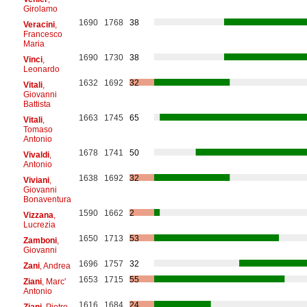
Girolamo
1690
1768
38
Veracini
,
Francesco
Maria
1690
1730
38
Vinci
,
Leonardo
1632
1692
32
Vitali
,
Giovanni
Battista
1663
1745
65
Vitali
,
Tomaso
Antonio
1678
1741
50
Vivaldi
,
Antonio
1638
1692
32
Viviani
,
Giovanni
Bonaventura
1590
1662
2
Vizzana
,
Lucrezia
1650
1713
53
Zamboni
,
Giovanni
1696
1757
32
Zani
, Andrea
1653
1715
55
Ziani
, Marc'
Antonio
1616
1684
24
Ziani
, Pietro