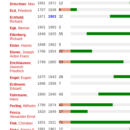
1891
1971
12
Drischner
, Max
1767
1838
6
Eck
, Friedrich
1871
1903
32
Eckhold
,
Richard
1901
1983
2
Egk
, Werner
1848
1925
55
Eilenberg
,
Richard
1898
1962
5
Eisler
, Hanns
1766
1854
22
Elsner
, Joseph
Anton Franz
1799
1885
53
Enckhausen
,
Heinrich
Friedrich
1875
1943
28
Engel
, Eugen
1896
1958
7
Erdmann
,
Eduard
1860
1940
43
Fährmann
,
Hans
1796
1874
42
Ferling
, Wilhelm
1820
1849
17
Fesca
,
Alexander Ernst
1831
1911
71
Fink
, Christian
1891
1961
12
Finke
, Fidelio F.