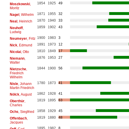
1854
1925
49
Moszkowski
,
Moritz
1871
1955
32
Nagel
, Wilhelm
1870
1940
33
Neal
, Heinrich
1859
1902
43
Neuhoff
,
Ludwig
1900
1983
3
Neumeyer
, Fritz
1891
1973
12
Nick
, Edmund
1810
1849
17
Nicolai
, Otto
1876
1953
27
Niemann
,
Walter
1844
1900
56
Nietzsche
,
Friedrich
Wilhelm
1780
1873
41
Nisle
, Johann
Martin Friedrich
1862
1928
41
Nölck
, August
1819
1895
63
Oberthür
,
Charles
1858
1929
45
Ochs
, Siegfried
1819
1880
48
Offenbach
,
Jacques
1895
1982
8
Orff
, Carl