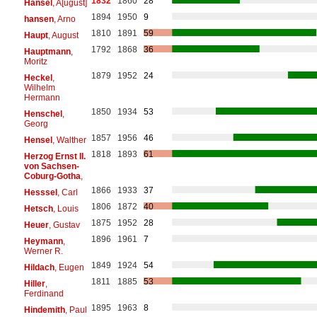
1832
1860
28
Hänsel
, A[ugust]
1894
1950
9
hansen
, Arno
1810
1891
59
Haupt
, August
1792
1868
36
Hauptmann
,
Moritz
1879
1952
24
Heckel
,
Wilhelm
Hermann
1850
1934
53
Henschel
,
Georg
1857
1956
46
Hensel
, Walther
1818
1893
61
Herzog Ernst II.
von Sachsen-
Coburg-Gotha
,
1866
1933
37
Hesssel
, Carl
1806
1872
40
Hetsch
, Louis
1875
1952
28
Heuer
, Gustav
1896
1961
7
Heymann
,
Werner R.
1849
1924
54
Hildach
, Eugen
1811
1885
53
Hiller
,
Ferdinand
1895
1963
8
Hindemith
, Paul