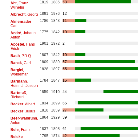
1819
1885
53
Abt
, Franz
Wilhelm
1891
1976
12
Albrecht
, Georg
1786
1843
11
Almenräder
,
Carl
1775
1842
10
André
, Johann
Anton
1901
1972
2
Apostel
, Hans
Erich
1807
1842
10
Bach
, P.D.Q.
1809
1889
57
Banck
, Carl
1828
1897
65
Bargiel
,
Woldemar
1784
1847
15
Bärmann
,
Heinrich Joseph
1859
1910
44
Bartmuß
,
Richard
1834
1899
65
Becker
, Albert
1818
1859
27
Becker
, Julius
1864
1929
39
Beer-Walbrunn
,
Anton
1837
1898
61
Behr
, Franz
1795
1874
42
Belcke
,