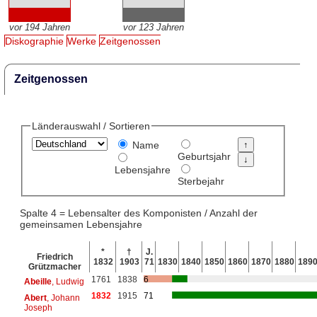
vor 194 Jahren
vor 123 Jahren
Diskographie
Werke
Zeitgenossen
Zeitgenossen
Länderauswahl / Sortieren
Name
Geburtsjahr
Lebensjahre
Sterbejahr
Spalte 4 = Lebensalter des Komponisten / Anzahl der
gemeinsamen Lebensjahre
*
†
J.
Friedrich
1832
1903
71
1830
1840
1850
1860
1870
1880
189
Grützmacher
1761
1838
6
Abeille
, Ludwig
1832
1915
71
Abert
, Johann
Joseph