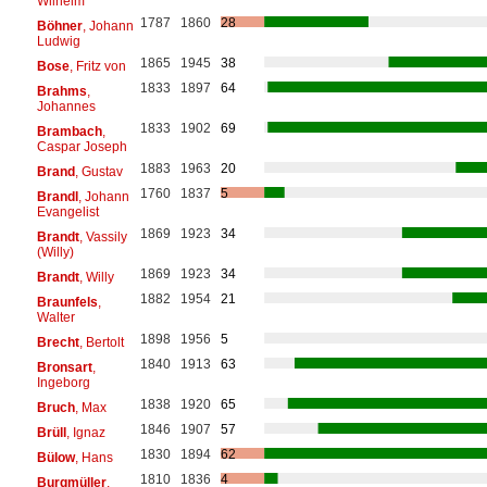
Wilhelm
1787
1860
28
Böhner
, Johann
Ludwig
1865
1945
38
Bose
, Fritz von
1833
1897
64
Brahms
,
Johannes
1833
1902
69
Brambach
,
Caspar Joseph
1883
1963
20
Brand
, Gustav
1760
1837
5
Brandl
, Johann
Evangelist
1869
1923
34
Brandt
, Vassily
(Willy)
1869
1923
34
Brandt
, Willy
1882
1954
21
Braunfels
,
Walter
1898
1956
5
Brecht
, Bertolt
1840
1913
63
Bronsart
,
Ingeborg
1838
1920
65
Bruch
, Max
1846
1907
57
Brüll
, Ignaz
1830
1894
62
Bülow
, Hans
1810
1836
4
Burgmüller
,