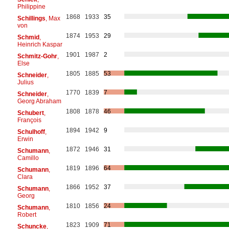
Philippine
1868
1933
35
Schillings
, Max
von
1874
1953
29
Schmid
,
Heinrich Kaspar
1901
1987
2
Schmitz-Gohr
,
Else
1805
1885
53
Schneider
,
Julius
1770
1839
7
Schneider
,
Georg Abraham
1808
1878
46
Schubert
,
François
1894
1942
9
Schulhoff
,
Erwin
1872
1946
31
Schumann
,
Camillo
1819
1896
64
Schumann
,
Clara
1866
1952
37
Schumann
,
Georg
1810
1856
24
Schumann
,
Robert
1823
1909
71
Schuncke
,