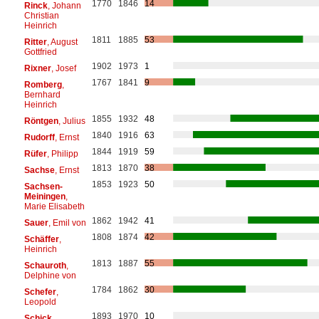
1770
1846
14
Rinck
, Johann
Christian
Heinrich
1811
1885
53
Ritter
, August
Gottfried
1902
1973
1
Rixner
, Josef
1767
1841
9
Romberg
,
Bernhard
Heinrich
1855
1932
48
Röntgen
, Julius
1840
1916
63
Rudorff
, Ernst
1844
1919
59
Rüfer
, Philipp
1813
1870
38
Sachse
, Ernst
1853
1923
50
Sachsen-
Meiningen
,
Marie Elisabeth
1862
1942
41
Sauer
, Emil von
1808
1874
42
Schäffer
,
Heinrich
1813
1887
55
Schauroth
,
Delphine von
1784
1862
30
Schefer
,
Leopold
1893
1970
10
Schick
,