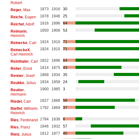
Robert
1873
1916
30
Reger
, Max
1878
1946
25
Reiche
, Eugen
1816
1896
64
Reichel
, Adolf
1850
1906
53
Reimann
,
Heinrich
1824
1910
71
Reinecke
, Carl
1824
1910
71
ReineckeX
,
Carl Heinrich
1822
1896
64
Reinthaler
, Carl
1814
1875
43
Reiter
, Ernst
1868
1934
35
Renner
, Josef
1834
1858
24
Reubke
, Julius
1900
1985
3
Reutter
,
Hermann
1827
1888
56
Riedel
, Carl
1792
1869
37
Rieffel
, Wilhelm
Heinrich
1784
1838
6
Ries
, Ferdinand
1846
1932
57
Ries
, Franz
1812
1877
45
Rietz
, Julius