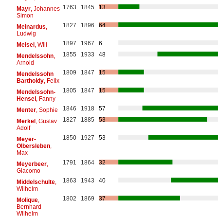
1763
1845
13
Mayr
, Johannes
Simon
1827
1896
64
Meinardus
,
Ludwig
1897
1967
6
Meisel
, Will
1855
1933
48
Mendelssohn
,
Arnold
1809
1847
15
Mendelssohn
Bartholdy
, Felix
1805
1847
15
Mendelssohn-
Hensel
, Fanny
1846
1918
57
Menter
, Sophie
1827
1885
53
Merkel
, Gustav
Adolf
1850
1927
53
Meyer-
Olbersleben
,
Max
1791
1864
32
Meyerbeer
,
Giacomo
1863
1943
40
Middelschulte
,
Wilhelm
1802
1869
37
Molique
,
Bernhard
Wilhelm