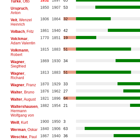
1832
1897
65
Türke
, Otto
1850
1907
53
Urspruch
,
Anton
1806
1864
32
Veit
, Wenzel
Heinrich
1861
1940
42
Volbach
, Fritz
1770
1851
19
Volckmar
,
Adam Valentin
1815
1883
51
Volkmann
,
Robert
1869
1930
34
Wagner
,
Siegfried
1813
1883
51
Wagner
,
Richard
1870
1929
33
Wagner
, Franz
1876
1962
27
Walter
, Bruno
1821
1896
64
Walter
, August
1882
1954
21
Waltershausen
,
Hermann
Wolfgang von
1900
1950
3
Weill
, Kurt
1840
1906
63
Werman
, Oskar
1867
1940
36
Weschke
, Paul