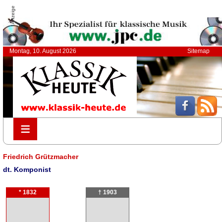
Anzeige
Montag, 10. August 2026
Sitemap
≡
≡
Friedrich Grützmacher
dt. Komponist
* 1832
† 1903