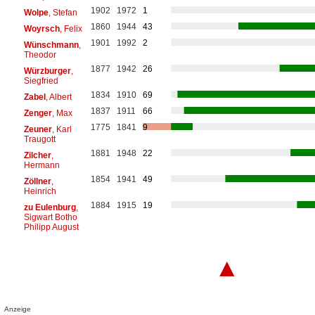
1902
1972
1
Wolpe
, Stefan
1860
1944
43
Woyrsch
, Felix
1901
1992
2
Wünschmann
,
Theodor
1877
1942
26
Würzburger
,
Siegfried
1834
1910
69
Zabel
, Albert
1837
1911
66
Zenger
, Max
1775
1841
9
Zeuner
, Karl
Traugott
1881
1948
22
Zilcher
,
Hermann
1854
1941
49
Zöllner
,
Heinrich
1884
1915
19
zu Eulenburg
,
Sigwart Botho
Philipp August
▲
Anzeige