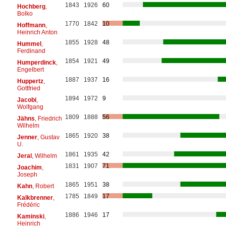
1843
1926
60
Hochberg
,
Bolko
1770
1842
10
Hoffmann
,
Heinrich Anton
1855
1928
48
Hummel
,
Ferdinand
1854
1921
49
Humperdinck
,
Engelbert
1887
1937
16
Huppertz
,
Gottfried
1894
1972
9
Jacobi
,
Wolfgang
1809
1888
56
Jähns
, Friedrich
Wilhelm
1865
1920
38
Jenner
, Gustav
U.
1861
1935
42
Jeral
, Wilhelm
1831
1907
71
Joachim
,
Joseph
1865
1951
38
Kahn
, Robert
1785
1849
17
Kalkbrenner
,
Frédéric
1886
1946
17
Kaminski
,
Heinrich