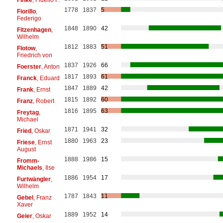
1778
1837
5
Fiorillo
,
Federigo
1848
1890
42
Fitzenhagen
,
Wilhelm
1812
1883
51
Flotow
,
Friedrich von
1837
1926
66
Foerster
, Anton
1817
1893
61
Franck
, Eduard
1847
1889
42
Frank
, Ernst
1815
1892
60
Franz
, Robert
1816
1895
63
Freytag
,
Michael
1871
1941
32
Fried
, Oskar
1880
1963
23
Friese
, Ernst
August
1888
1986
15
Fromm-
Michaels
, Ilse
1886
1954
17
Furtwängler
,
Wilhelm
1787
1843
11
Gebel
, Franz
Xaver
1889
1952
14
Geier
, Oskar