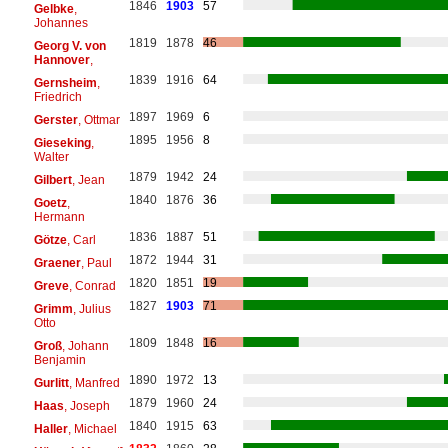
1846
1903
57
Gelbke
,
Johannes
1819
1878
46
Georg V. von
Hannover
,
1839
1916
64
Gernsheim
,
Friedrich
1897
1969
6
Gerster
, Ottmar
1895
1956
8
Gieseking
,
Walter
1879
1942
24
Gilbert
, Jean
1840
1876
36
Goetz
,
Hermann
1836
1887
51
Götze
, Carl
1872
1944
31
Graener
, Paul
1820
1851
19
Greve
, Conrad
1827
1903
71
Grimm
, Julius
Otto
1809
1848
16
Groß
, Johann
Benjamin
1890
1972
13
Gurlitt
, Manfred
1879
1960
24
Haas
, Joseph
1840
1915
63
Haller
, Michael