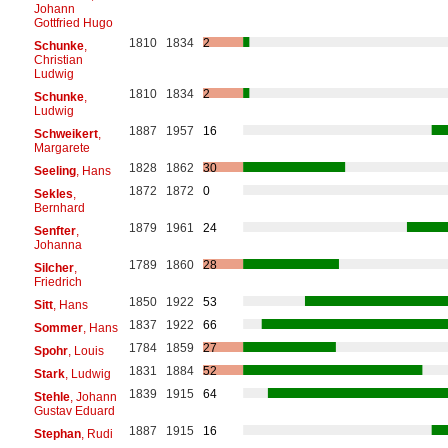
Johann
Gottfried Hugo
1810
1834
2
Schunke
,
Christian
Ludwig
1810
1834
2
Schunke
,
Ludwig
1887
1957
16
Schweikert
,
Margarete
1828
1862
30
Seeling
, Hans
1872
1872
0
Sekles
,
Bernhard
1879
1961
24
Senfter
,
Johanna
1789
1860
28
Silcher
,
Friedrich
1850
1922
53
Sitt
, Hans
1837
1922
66
Sommer
, Hans
1784
1859
27
Spohr
, Louis
1831
1884
52
Stark
, Ludwig
1839
1915
64
Stehle
, Johann
Gustav Eduard
1887
1915
16
Stephan
, Rudi