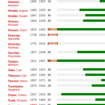
1885
1955
18
Sthamer
,
Heinrich
1860
1930
43
Stradal
, August
1867
1933
36
Sträßer
, Ewald
1864
1949
39
Strauss
,
Richard
1822
1905
71
Strauss
, Franz
1769
1833
1
Streicher
,
Nannette
1761
1833
1
Streicher
,
Andreas
1857
1938
46
Taschek
,
Franziska
1811
1891
59
Taubert
,
Wilhelm
1864
1922
39
Teike
, Carl
1867
1945
36
Thiessen
, Karl
1887
1971
16
Tiessen
, Heinz
1875
1944
28
Translateur
,
Siegfried
1837
1920
66
Troyer
, Carlos
1879
1968
24
Trunk
, Richard