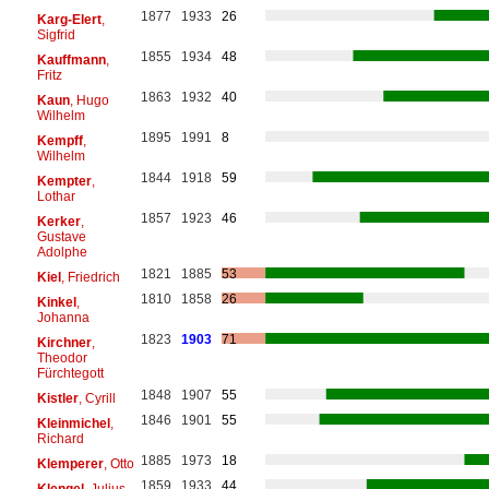
1877
1933
26
Karg-Elert
,
Sigfrid
1855
1934
48
Kauffmann
,
Fritz
1863
1932
40
Kaun
, Hugo
Wilhelm
1895
1991
8
Kempff
,
Wilhelm
1844
1918
59
Kempter
,
Lothar
1857
1923
46
Kerker
,
Gustave
Adolphe
1821
1885
53
Kiel
, Friedrich
1810
1858
26
Kinkel
,
Johanna
1823
1903
71
Kirchner
,
Theodor
Fürchtegott
1848
1907
55
Kistler
, Cyrill
1846
1901
55
Kleinmichel
,
Richard
1885
1973
18
Klemperer
, Otto
1859
1933
44
Klengel
, Julius