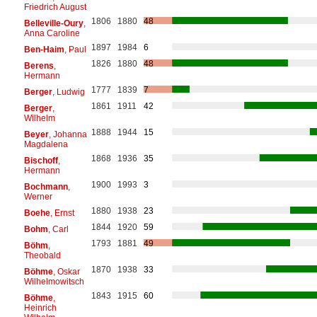
Friedrich August
1806
1880
48
Belleville-Oury
,
Anna Caroline
1897
1984
6
Ben-Haim
, Paul
1826
1880
48
Berens
,
Hermann
1777
1839
7
Berger
, Ludwig
1861
1911
42
Berger
,
Wilhelm
1888
1944
15
Beyer
, Johanna
Magdalena
1868
1936
35
Bischoff
,
Hermann
1900
1993
3
Bochmann
,
Werner
1880
1938
23
Boehe
, Ernst
1844
1920
59
Bohm
, Carl
1793
1881
49
Böhm
,
Theobald
1870
1938
33
Böhme
, Oskar
Wilhelmowitsch
1843
1915
60
Böhme
,
Heinrich