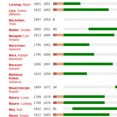
1801
1851
19
Lortzing
, Albert
1822
1882
50
Lyra
, Justus
Wilhelm
1897
1953
6
Mackeben
,
Theo
1860
1911
43
Mahler
, Gustav
1813
1889
57
Mangold
, Carl
Amand
1795
1861
29
Marschner
,
Heinrich
1795
1866
34
Marx
, Adolph
Bernhard
1806
1887
55
Marxsen
,
Eduard
1810
1858
26
Mathieux-
Kinkel
,
Johanna
1889
1971
14
Mauersberger
,
Rudolf
1789
1878
46
Maurer
, Louis
1789
1878
46
Maurer
, Ludwig
1842
1912
61
May
, Karl
1812
1883
51
Mayer
, Emilie