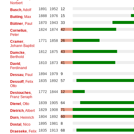
Norbert
1891
1952
12
Busch
, Adolf
1888
1976
15
Butting
, Max
1870
1943
33
Büttner
, Paul
1824
1874
42
Cornelius
,
Peter
1771
1858
26
Cramer
,
Johann Baptist
1812
1875
43
Damcke
,
Berthold
1810
1873
41
David
,
Ferdinand
1894
1979
9
Dessau
, Paul
1835
1892
57
Dessoff
, Felix
Otto
1772
1844
12
Destouches
,
Franz Seraph
1839
1905
64
Dienel
, Otto
1829
1908
71
Dietrich
, Albert
1804
1892
60
Dorn
, Heinrich
1895
1981
8
Dostal
, Nico
1835
1913
68
Draeseke
, Felix