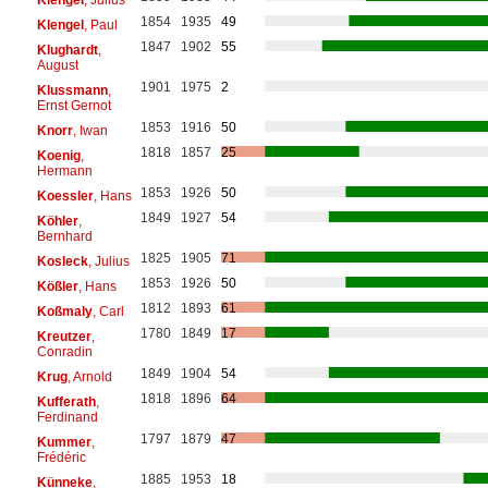
1854
1935
49
Klengel
, Paul
1847
1902
55
Klughardt
,
August
1901
1975
2
Klussmann
,
Ernst Gernot
1853
1916
50
Knorr
, Iwan
1818
1857
25
Koenig
,
Hermann
1853
1926
50
Koessler
, Hans
1849
1927
54
Köhler
,
Bernhard
1825
1905
71
Kosleck
, Julius
1853
1926
50
Kößler
, Hans
1812
1893
61
Koßmaly
, Carl
1780
1849
17
Kreutzer
,
Conradin
1849
1904
54
Krug
, Arnold
1818
1896
64
Kufferath
,
Ferdinand
1797
1879
47
Kummer
,
Frédéric
1885
1953
18
Künneke
,