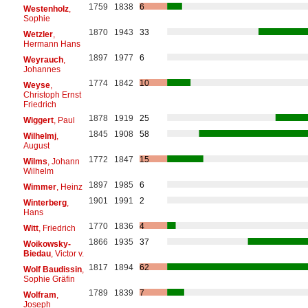
1759
1838
6
Westenholz
,
Sophie
1870
1943
33
Wetzler
,
Hermann Hans
1897
1977
6
Weyrauch
,
Johannes
1774
1842
10
Weyse
,
Christoph Ernst
Friedrich
1878
1919
25
Wiggert
, Paul
1845
1908
58
Wilhelmj
,
August
1772
1847
15
Wilms
, Johann
Wilhelm
1897
1985
6
Wimmer
, Heinz
1901
1991
2
Winterberg
,
Hans
1770
1836
4
Witt
, Friedrich
1866
1935
37
Woikowsky-
Biedau
, Victor v.
1817
1894
62
Wolf Baudissin
,
Sophie Gräfin
1789
1839
7
Wolfram
,
Joseph