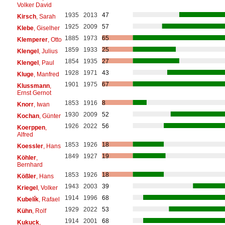
Volker David
1935
2013
47
Kirsch
, Sarah
1925
2009
57
Klebe
, Giselher
1885
1973
65
Klemperer
, Otto
1859
1933
25
Klengel
, Julius
1854
1935
27
Klengel
, Paul
1928
1971
43
Kluge
, Manfred
1901
1975
67
Klussmann
,
Ernst Gernot
1853
1916
8
Knorr
, Iwan
1930
2009
52
Kochan
, Günter
1926
2022
56
Koerppen
,
Alfred
1853
1926
18
Koessler
, Hans
1849
1927
19
Köhler
,
Bernhard
1853
1926
18
Kößler
, Hans
1943
2003
39
Kriegel
, Volker
1914
1996
68
Kubelík
, Rafael
1929
2022
53
Kühn
, Rolf
1914
2001
68
Kukuck
,