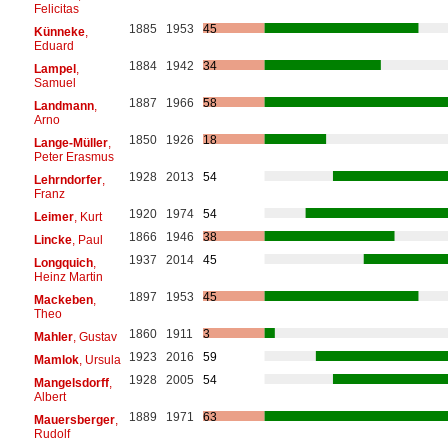
Felicitas
1885
1953
45
Künneke
,
Eduard
1884
1942
34
Lampel
,
Samuel
1887
1966
58
Landmann
,
Arno
1850
1926
18
Lange-Müller
,
Peter Erasmus
1928
2013
54
Lehrndorfer
,
Franz
1920
1974
54
Leimer
, Kurt
1866
1946
38
Lincke
, Paul
1937
2014
45
Longquich
,
Heinz Martin
1897
1953
45
Mackeben
,
Theo
1860
1911
3
Mahler
, Gustav
1923
2016
59
Mamlok
, Ursula
1928
2005
54
Mangelsdorff
,
Albert
1889
1971
63
Mauersberger
,
Rudolf