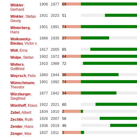
1906
1977
69
Winkler
,
Gerhard
1931
2023
51
Winkler
, Stefan
Georg
1901
1991
74
Winterberg
,
Hans
1866
1935
27
Woikowsky-
Biedau
, Victor v.
1917
2005
65
Woll
, Erna
1902
1972
64
Wolpe
, Stefan
1910
1989
72
Wolters
,
Gottfried
1860
1944
36
Woyrsch
, Felix
1901
1992
74
Wünschmann
,
Theodor
1877
1942
34
Würzburger
,
Siegfried
1922
2021
60
Wüsthoff
, Klaus
1834
1910
2
Zabel
, Albert
1926
2007
56
Zechlin
, Ruth
1936
2019
46
Zender
, Hans
1837
1911
3
Zenger
, Max