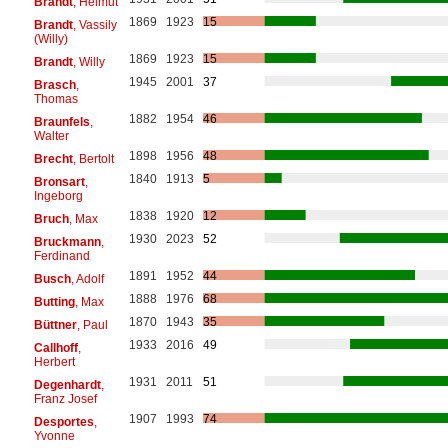
Brandt
, Helmut
1869
1923
15
Brandt
, Vassily
(Willy)
1869
1923
15
Brandt
, Willy
1945
2001
37
Brasch
,
Thomas
1882
1954
46
Braunfels
,
Walter
1898
1956
48
Brecht
, Bertolt
1840
1913
5
Bronsart
,
Ingeborg
1838
1920
12
Bruch
, Max
1930
2023
52
Bruckmann
,
Ferdinand
1891
1952
44
Busch
, Adolf
1888
1976
68
Butting
, Max
1870
1943
35
Büttner
, Paul
1933
2016
49
Callhoff
,
Herbert
1931
2011
51
Degenhardt
,
Franz Josef
1907
1993
74
Desportes
,
Yvonne