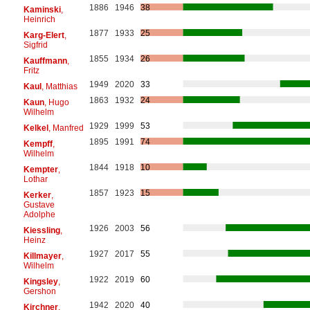
1886
1946
38
Kaminski
,
Heinrich
1877
1933
25
Karg-Elert
,
Sigfrid
1855
1934
26
Kauffmann
,
Fritz
1949
2020
33
Kaul
, Matthias
1863
1932
24
Kaun
, Hugo
Wilhelm
1929
1999
53
Kelkel
, Manfred
1895
1991
74
Kempff
,
Wilhelm
1844
1918
10
Kempter
,
Lothar
1857
1923
15
Kerker
,
Gustave
Adolphe
1926
2003
56
Kiessling
,
Heinz
1927
2017
55
Killmayer
,
Wilhelm
1922
2019
60
Kingsley
,
Gershon
1942
2020
40
Kirchner
,