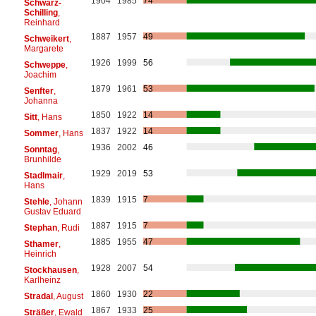
1904
1985
74
Schwarz-
Schilling
,
Reinhard
1887
1957
49
Schweikert
,
Margarete
1926
1999
56
Schweppe
,
Joachim
1879
1961
53
Senfter
,
Johanna
1850
1922
14
Sitt
, Hans
1837
1922
14
Sommer
, Hans
1936
2002
46
Sonntag
,
Brunhilde
1929
2019
53
Stadlmair
,
Hans
1839
1915
7
Stehle
, Johann
Gustav Eduard
1887
1915
7
Stephan
, Rudi
1885
1955
47
Sthamer
,
Heinrich
1928
2007
54
Stockhausen
,
Karlheinz
1860
1930
22
Stradal
, August
1867
1933
25
Sträßer
, Ewald