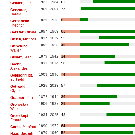
1921
1984
61
Geißler
, Fritz
1909
2007
73
Genzmer
,
Harald
1839
1916
8
Gernsheim
,
Friedrich
1897
1969
61
Gerster
, Ottmar
1927
2019
55
Gielen
, Michael
1895
1956
48
Gieseking
,
Walter
1879
1942
34
Gilbert
, Jean
1932
2024
50
Goehr
,
Alexander
1903
1996
74
Goldschmidt
,
Berthold
1925
2023
57
Gottwald
,
Clytus
1872
1944
36
Graener
, Paul
1906
1937
29
Gronostay
,
Walter
1934
2025
48
Grosskopf
,
Erhard
1890
1972
64
Gurlitt
, Manfred
1879
1960
52
Haas
, Joseph