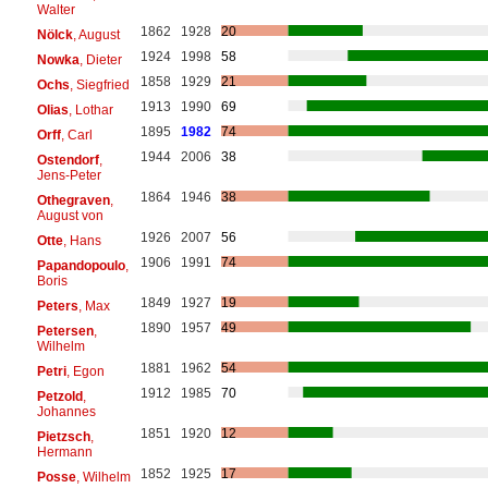
Walter
1862
1928
20
Nölck
, August
1924
1998
58
Nowka
, Dieter
1858
1929
21
Ochs
, Siegfried
1913
1990
69
Olias
, Lothar
1895
1982
74
Orff
, Carl
1944
2006
38
Ostendorf
,
Jens-Peter
1864
1946
38
Othegraven
,
August von
1926
2007
56
Otte
, Hans
1906
1991
74
Papandopoulo
,
Boris
1849
1927
19
Peters
, Max
1890
1957
49
Petersen
,
Wilhelm
1881
1962
54
Petri
, Egon
1912
1985
70
Petzold
,
Johannes
1851
1920
12
Pietzsch
,
Hermann
1852
1925
17
Posse
, Wilhelm