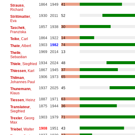
1864
1949
41
Strauss
,
Richard
1930
2011
52
Strittmatter
,
Eva
1857
1938
30
Taschek
,
Franziska
1864
1922
14
Teike
, Carl
1903
1982
74
Thate
, Albert
1969
2014
13
Theile
,
Sebastian
1934
2024
48
Thiele
, Siegfried
1867
1945
37
Thiessen
, Karl
1906
1973
65
Thilman
,
Johannes Paul
1937
2025
45
Thunemann
,
Klaus
1887
1971
63
Tiessen
, Heinz
1875
1944
36
Translateur
,
Siegfried
1903
1979
71
Trexler
, Georg
Max
1908
1951
43
Triebel
, Walter