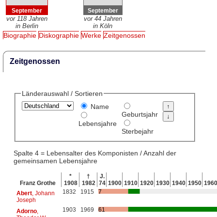
September
September
vor 118 Jahren
vor 44 Jahren
in Berlin
in Köln
Biographie
Diskographie
Werke
Zeitgenossen
Zeitgenossen
Länderauswahl / Sortieren
Name
Geburtsjahr
Lebensjahre
Sterbejahr
Spalte 4 = Lebensalter des Komponisten / Anzahl der
gemeinsamen Lebensjahre
*
†
J.
Franz Grothe
1908
1982
74
1900
1910
1920
1930
1940
1950
196
1832
1915
7
Abert
, Johann
Joseph
1903
1969
61
Adorno
,