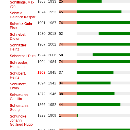
1868
1933
25
Schillings
, Max
von
1874
1953
45
Schmid
,
Heinrich Kaspar
1901
1987
74
Schmitz-Gohr
,
Else
1930
2018
52
Schnebel
,
Dieter
1907
2002
74
Schnitzler
,
Heinz
1924
2006
58
Schonthal
, Ruth
1904
1984
74
Schroeder
,
Hermann
1908
1945
37
Schubert
,
Heinz
1894
1942
34
Schulhoff
,
Erwin
1872
1946
38
Schumann
,
Camillo
1866
1952
44
Schumann
,
Georg
1823
1909
1
Schuncke
,
Johann
Gottfried Hugo