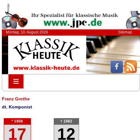
Anzeige
Montag, 10. August 2026
Sitemap
≡
≡
Franz Grothe
dt. Komponist
* 1908
† 1982
17
12