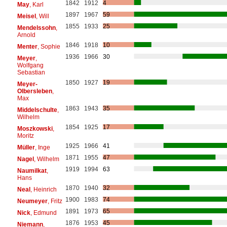
1842
1912
4
May
, Karl
1897
1967
59
Meisel
, Will
1855
1933
25
Mendelssohn
,
Arnold
1846
1918
10
Menter
, Sophie
1936
1966
30
Meyer
,
Wolfgang
Sebastian
1850
1927
19
Meyer-
Olbersleben
,
Max
1863
1943
35
Middelschulte
,
Wilhelm
1854
1925
17
Moszkowski
,
Moritz
1925
1966
41
Müller
, Inge
1871
1955
47
Nagel
, Wilhelm
1919
1994
63
Naumilkat
,
Hans
1870
1940
32
Neal
, Heinrich
1900
1983
74
Neumeyer
, Fritz
1891
1973
65
Nick
, Edmund
1876
1953
45
Niemann
,