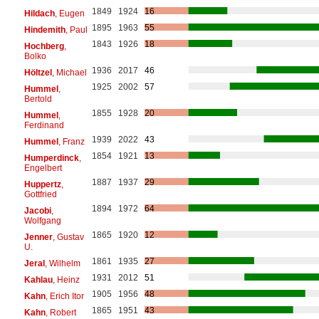
1849
1924
16
Hildach
, Eugen
1895
1963
55
Hindemith
, Paul
1843
1926
18
Hochberg
,
Bolko
1936
2017
46
Höltzel
, Michael
1925
2002
57
Hummel
,
Bertold
1855
1928
20
Hummel
,
Ferdinand
1939
2022
43
Hummel
, Franz
1854
1921
13
Humperdinck
,
Engelbert
1887
1937
29
Huppertz
,
Gottfried
1894
1972
64
Jacobi
,
Wolfgang
1865
1920
12
Jenner
, Gustav
U.
1861
1935
27
Jeral
, Wilhelm
1931
2012
51
Kahlau
, Heinz
1905
1956
48
Kahn
, Erich Itor
1865
1951
43
Kahn
, Robert