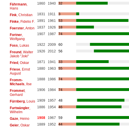
1860
1940
32
Fährmann
,
Hans
1831
1911
3
Fink
, Christian
1891
1961
53
Finke
, Fidelio F.
1837
1926
18
Foerster
, Anton
1907
1987
74
Fortner
,
Wolfgang
1922
2009
60
Foss
, Lukas
1926
2012
56
Freund
, Walter
Jakob "Joki"
1871
1941
33
Fried
, Oskar
1880
1963
55
Friese
, Ernst
August
1888
1986
74
Fromm-
Michaels
, Ilse
1906
1984
74
Frommel
,
Gerhard
1909
1957
48
Fürnberg
, Louis
1886
1954
46
Furtwängler
,
Wilhelm
1908
1967
59
Gaze
, Heino
1889
1952
44
Geier
, Oskar