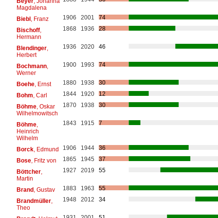
Beyer
, Johanna
Magdalena
1906
2001
74
Biebl
, Franz
1868
1936
28
Bischoff
,
Hermann
1936
2020
46
Blendinger
,
Herbert
1900
1993
74
Bochmann
,
Werner
1880
1938
30
Boehe
, Ernst
1844
1920
12
Bohm
, Carl
1870
1938
30
Böhme
, Oskar
Wilhelmowitsch
1843
1915
7
Böhme
,
Heinrich
Wilhelm
1906
1944
36
Borck
, Edmund
1865
1945
37
Bose
, Fritz von
1927
2019
55
Böttcher
,
Martin
1883
1963
55
Brand
, Gustav
1948
2012
34
Brandmüller
,
Theo
1931
2001
51