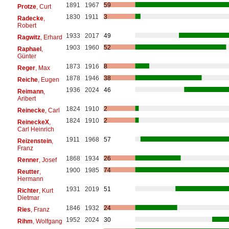
1891
1967
59
Protze
, Curt
1830
1911
3
Radecke
,
Robert
1933
2017
49
Ragwitz
, Erhard
1903
1960
52
Raphael
,
Günter
1873
1916
8
Reger
, Max
1878
1946
38
Reiche
, Eugen
1936
2024
46
Reimann
,
Aribert
1824
1910
2
Reinecke
, Carl
1824
1910
2
ReineckeX
,
Carl Heinrich
1911
1968
57
Reizenstein
,
Franz
1868
1934
26
Renner
, Josef
1900
1985
74
Reutter
,
Hermann
1931
2019
51
Richter
, Kurt
Dietmar
1846
1932
24
Ries
, Franz
1952
2024
30
Rihm
, Wolfgang