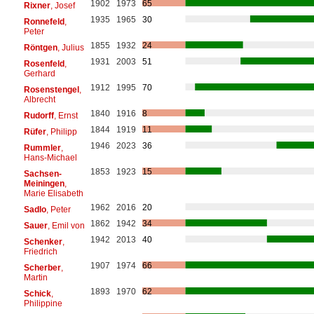
1902
1973
65
Rixner
, Josef
1935
1965
30
Ronnefeld
,
Peter
1855
1932
24
Röntgen
, Julius
1931
2003
51
Rosenfeld
,
Gerhard
1912
1995
70
Rosenstengel
,
Albrecht
1840
1916
8
Rudorff
, Ernst
1844
1919
11
Rüfer
, Philipp
1946
2023
36
Rummler
,
Hans-Michael
1853
1923
15
Sachsen-
Meiningen
,
Marie Elisabeth
1962
2016
20
Sadlo
, Peter
1862
1942
34
Sauer
, Emil von
1942
2013
40
Schenker
,
Friedrich
1907
1974
66
Scherber
,
Martin
1893
1970
62
Schick
,
Philippine