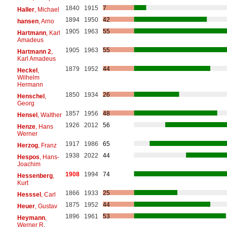
1840
1915
7
Haller
, Michael
1894
1950
42
hansen
, Arno
1905
1963
55
Hartmann
, Karl
Amadeus
1905
1963
55
Hartmann 2
,
Karl Amadeus
1879
1952
44
Heckel
,
Wilhelm
Hermann
1850
1934
26
Henschel
,
Georg
1857
1956
48
Hensel
, Walther
1926
2012
56
Henze
, Hans
Werner
1917
1986
65
Herzog
, Franz
1938
2022
44
Hespos
, Hans-
Joachim
1908
1994
74
Hessenberg
,
Kurt
1866
1933
25
Hesssel
, Carl
1875
1952
44
Heuer
, Gustav
1896
1961
53
Heymann
,
Werner R.