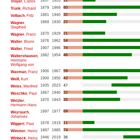
1837
1920
12
Troyer
, Carlos
1879
1968
60
Trunk
, Richard
1861
1940
32
Volbach
, Fritz
1869
1930
22
Wagner
,
Siegfried
1870
1929
21
Wagner
, Franz
1876
1962
54
Walter
, Bruno
1907
1996
74
Walter
, Fried
1882
1954
46
Waltershausen
,
Hermann
Wolfgang von
1906
1967
59
Waxman
, Franz
1900
1950
42
Weill
, Kurt
1935
2023
47
Weiss
, Manfred
1867
1940
32
Weschke
, Paul
1870
1943
35
Wetzler
,
Hermann Hans
1897
1977
69
Weyrauch
,
Johannes
1878
1919
11
Wiggert
, Paul
1897
1985
74
Wimmer
, Heinz
1946
2019
36
Winbeck
, Heinz