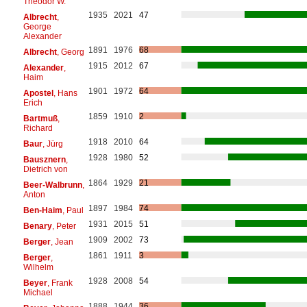
Theodor W.
1935
2021
47
Albrecht
,
George
Alexander
1891
1976
68
Albrecht
, Georg
1915
2012
67
Alexander
,
Haim
1901
1972
64
Apostel
, Hans
Erich
1859
1910
2
Bartmuß
,
Richard
1918
2010
64
Baur
, Jürg
1928
1980
52
Bausznern
,
Dietrich von
1864
1929
21
Beer-Walbrunn
,
Anton
1897
1984
74
Ben-Haim
, Paul
1931
2015
51
Benary
, Peter
1909
2002
73
Berger
, Jean
1861
1911
3
Berger
,
Wilhelm
1928
2008
54
Beyer
, Frank
Michael
1888
1944
36