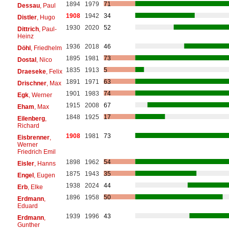
1894
1979
71
Dessau
, Paul
1908
1942
34
Distler
, Hugo
1930
2020
52
Dittrich
, Paul-
Heinz
1936
2018
46
Döhl
, Friedhelm
1895
1981
73
Dostal
, Nico
1835
1913
5
Draeseke
, Felix
1891
1971
63
Drischner
, Max
1901
1983
74
Egk
, Werner
1915
2008
67
Eham
, Max
1848
1925
17
Eilenberg
,
Richard
1908
1981
73
Eisbrenner
,
Werner
Friedrich Emil
1898
1962
54
Eisler
, Hanns
1875
1943
35
Engel
, Eugen
1938
2024
44
Erb
, Elke
1896
1958
50
Erdmann
,
Eduard
1939
1996
43
Erdmann
,
Gunther