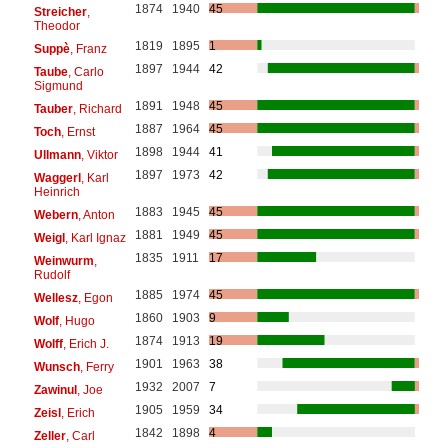
1874
1940
45
Streicher
,
Theodor
1819
1895
1
Suppè
, Franz
1897
1944
42
Taube
, Carlo
Sigmund
1891
1948
45
Tauber
, Richard
1887
1964
45
Toch
, Ernst
1898
1944
41
Ullmann
, Viktor
1897
1973
42
Waggerl
, Karl
Heinrich
1883
1945
45
Webern
, Anton
1881
1949
45
Weigl
, Karl Ignaz
1835
1911
17
Weinwurm
,
Rudolf
1885
1974
45
Wellesz
, Egon
1860
1903
9
Wolf
, Hugo
1874
1913
19
Wolff
, Erich J.
1901
1963
38
Wunsch
, Ferry
1932
2007
7
Zawinul
, Joe
1905
1959
34
Zeisl
, Erich
1842
1898
4
Zeller
, Carl