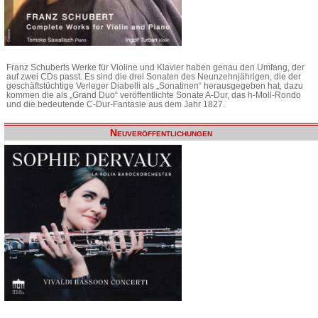
Franz Schuberts Werke für Violine und Klavier haben genau den Umfang, der
auf zwei CDs passt. Es sind die drei Sonaten des Neunzehnjährigen, die der
geschäftstüchtige Verleger Diabelli als „Sonatinen“ herausgegeben hat, dazu
kommen die als „Grand Duo“ veröffentlichte Sonate A-Dur, das h-Moll-Rondo
und die bedeutende C-Dur-Fantasie aus dem Jahr 1827.
Neuveröffentlichungen