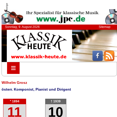
Anzeige
Sonntag, 9. August 2026
Sitemap
≡
≡
Wilhelm Grosz
österr. Komponist, Pianist und Dirigent
* 1894
† 1939
11
10