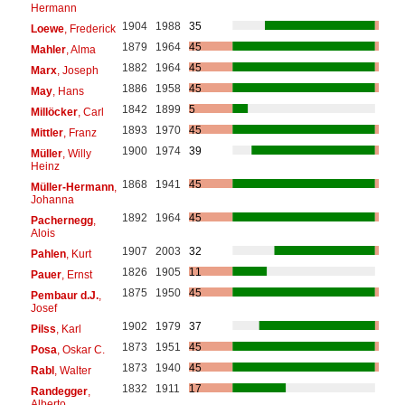
Hermann
1904
1988
35
Loewe
, Frederick
1879
1964
45
Mahler
, Alma
1882
1964
45
Marx
, Joseph
1886
1958
45
May
, Hans
1842
1899
5
Millöcker
, Carl
1893
1970
45
Mittler
, Franz
1900
1974
39
Müller
, Willy
Heinz
1868
1941
45
Müller-Hermann
,
Johanna
1892
1964
45
Pachernegg
,
Alois
1907
2003
32
Pahlen
, Kurt
1826
1905
11
Pauer
, Ernst
1875
1950
45
Pembaur d.J.
,
Josef
1902
1979
37
Pilss
, Karl
1873
1951
45
Posa
, Oskar C.
1873
1940
45
Rabl
, Walter
1832
1911
17
Randegger
,
Alberto