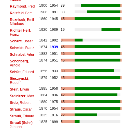
1900
1954
39
Raymond
, Fred
1906
1991
33
Reisfeld
, Bert
1860
1945
45
Reznicek
, Emil
Nikolaus
1920
1989
19
Richter Herf
,
Franz
1842
1902
8
Schantl
, Josef
1874
1939
45
Schmidt
, Franz
1882
1951
45
Schnabel
, Artur
1874
1951
45
Schönberg
,
Arnold
1856
1933
39
Schütt
, Eduard
1879
1952
45
Sieczynski
,
Rudolf
1885
1958
45
Stein
, Erwin
1864
1936
42
Steinitzer
, Max
1880
1975
45
Stolz
, Robert
1870
1954
45
Straus
, Oscar
1835
1916
22
Strauß
, Eduard
1825
1899
5
Strauß (Sohn)
,
Johann