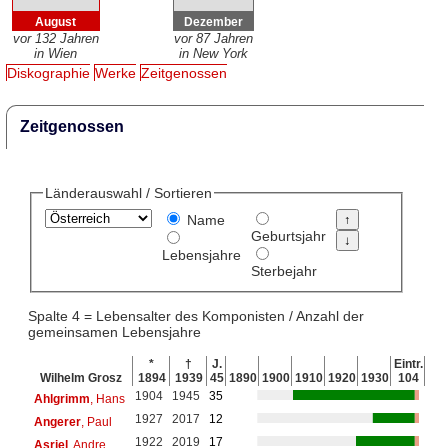
August
Dezember
vor 132 Jahren
vor 87 Jahren
in Wien
in New York
Diskographie
Werke
Zeitgenossen
Zeitgenossen
Länderauswahl / Sortieren
Name
Geburtsjahr
Lebensjahre
Sterbejahr
Spalte 4 = Lebensalter des Komponisten / Anzahl der
gemeinsamen Lebensjahre
*
†
J.
Eintr.
Wilhelm Grosz
1894
1939
45
1890
1900
1910
1920
1930
104
1904
1945
35
Ahlgrimm
, Hans
1927
2017
12
Angerer
, Paul
1922
2019
17
Asriel
, Andre