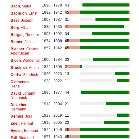
1896
1978
43
Bach
, Maria
1892
1942
45
Bachrich
, Ernst
1908
1987
31
Beer
, Joseph
1885
1935
41
Berg
, Alban
1905
1992
34
Berger
, Theodor
1874
1939
45
Bittner
, Julius
1857
1942
45
Blasser
, Gustav
Adolf Josef
1906
1984
33
Bloch
, Waldemar
1824
1896
2
Bruckner
, Anton
1926
2023
13
Cerha
, Friedrich
1928
2022
11
Clemencic
,
René
1895
1977
44
David
, Johann
Nepomuk
1918
2004
21
Delacher
,
Hermann
1928
2019
11
Demus
, Jörg
1916
2005
23
Eder
, Helmut
1874
1949
45
Eysler
, Edmund
1877
1943
45
Fall
, Siegfried