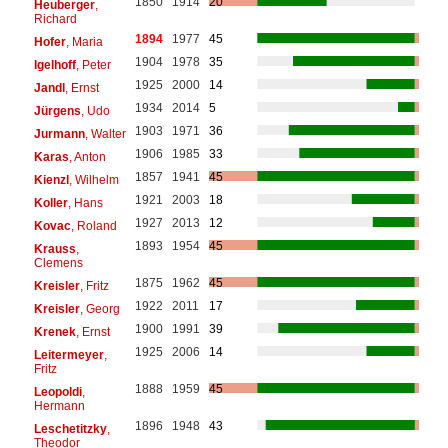
1850
1914
20
Heuberger
,
Richard
1894
1977
45
Hofer
, Maria
1904
1978
35
Igelhoff
, Peter
1925
2000
14
Jandl
, Ernst
1934
2014
5
Jürgens
, Udo
1903
1971
36
Jurmann
, Walter
1906
1985
33
Karas
, Anton
1857
1941
45
Kienzl
, Wilhelm
1921
2003
18
Koller
, Hans
1927
2013
12
Kovac
, Roland
1893
1954
45
Krauss
,
Clemens
1875
1962
45
Kreisler
, Fritz
1922
2011
17
Kreisler
, Georg
1900
1991
39
Krenek
, Ernst
1925
2006
14
Leitermeyer
,
Fritz
1888
1959
45
Leopoldi
,
Hermann
1896
1948
43
Leschetitzky
,
Theodor