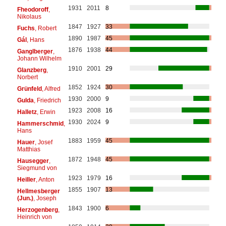
1931
2011
8
Fheodoroff
,
Nikolaus
1847
1927
33
Fuchs
, Robert
1890
1987
45
Gál
, Hans
1876
1938
44
Ganglberger
,
Johann Wilhelm
1910
2001
29
Glanzberg
,
Norbert
1852
1924
30
Grünfeld
, Alfred
1930
2000
9
Gulda
, Friedrich
1923
2008
16
Halletz
, Erwin
1930
2024
9
Hammerschmid
,
Hans
1883
1959
45
Hauer
, Josef
Matthias
1872
1948
45
Hausegger
,
Siegmund von
1923
1979
16
Heiller
, Anton
1855
1907
13
Hellmesberger
(Jun.)
, Joseph
1843
1900
6
Herzogenberg
,
Heinrich von