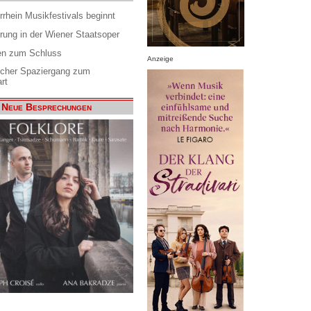
rrhein Musikfestivals beginnt
rung in der Wiener Staatsoper
en zum Schluss
Anzeige
scher Spaziergang zum
rt
Neue Besprechungen