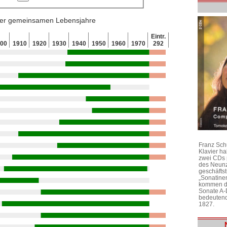
 der gemeinsamen Lebensjahre
Eintr.
900
1910
1920
1930
1940
1950
1960
1970
292
Franz Sch
Klavier h
zwei CDs 
des Neunz
geschäftst
„Sonatine
kommen di
Sonate A-
bedeutend
1827.