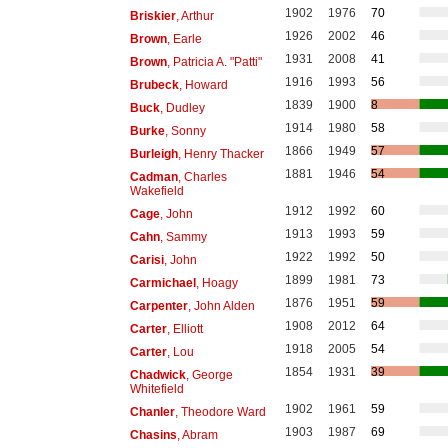
1902
1976
70
Briskier
, Arthur
1926
2002
46
Brown
, Earle
1931
2008
41
Brown
, Patricia A. "Patti"
1916
1993
56
Brubeck
, Howard
1839
1900
8
Buck
, Dudley
1914
1980
58
Burke
, Sonny
1866
1949
57
Burleigh
, Henry Thacker
1881
1946
54
Cadman
, Charles
Wakefield
1912
1992
60
Cage
, John
1913
1993
59
Cahn
, Sammy
1922
1992
50
Carisi
, John
1899
1981
73
Carmichael
, Hoagy
1876
1951
59
Carpenter
, John Alden
1908
2012
64
Carter
, Elliott
1918
2005
54
Carter
, Lou
1854
1931
39
Chadwick
, George
Whitefield
1902
1961
59
Chanler
, Theodore Ward
1903
1987
69
Chasins
, Abram