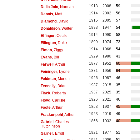
1913
2008
59
Dello Joio
, Norman
1914
2002
58
Dennis
, Matt
1915
2005
57
Diamond
, David
1893
1947
54
Donaldson
, Walter
1914
1990
58
Effinger
, Cecile
1899
1974
73
Ellington
, Duke
1914
1968
54
Elman
, Ziggy
1929
1980
43
Evans
, Bill
1877
1952
60
Farwell
, Arthur
1871
1956
64
Feininger
, Lyonel
1926
1987
46
Feldman
, Morton
1937
2015
35
Fennelly
, Brian
1937
2025
35
Flack
, Roberta
1926
2021
46
Floyd
, Carlisle
1853
1937
45
Foote
, Arthur
1923
2019
49
Frackenpohl
, Arthur
1856
1932
40
Gabriel
, Charles
Hutchinson
1921
1977
51
Garner
, Erroll
1921
2006
51