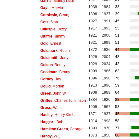
Garris
, Sidney (Sid)
1939
1984
33
Gaye
, Marvin
1898
1937
39
Gershwin
, George
1927
1991
45
Getz
, Stan
1917
1993
55
Gillespie
, Dizzy
1921
2008
51
Giuffre
, Jimmy
1921
1999
51
Gold
, Ernest
1872
1936
44
Goldmark
, Rubin
1929
2004
43
Goldsmith
, Jerry
1929
2024
43
Golson
, Benny
1909
1986
63
Goodman
, Benny
1896
1990
76
Gorney
, Jay
1913
1996
59
Gould
, Morton
1908
1989
64
Green
, John W.
1884
1920
28
Griffes
, Charles Tomlinson
1909
1967
58
Gross
, Walter
1871
1937
45
Hadley
, Henry Kimball
1914
1998
58
Haggart
, Bob
1893
1970
77
Hamilton Green
, George
1873
1958
66
Handy
, W.C.