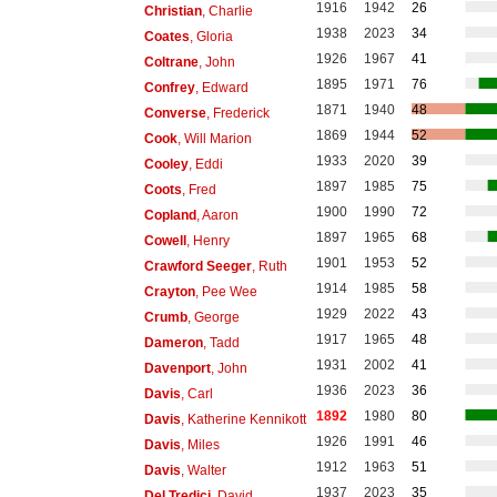
1916
1942
26
Christian
, Charlie
1938
2023
34
Coates
, Gloria
1926
1967
41
Coltrane
, John
1895
1971
76
Confrey
, Edward
1871
1940
48
Converse
, Frederick
1869
1944
52
Cook
, Will Marion
1933
2020
39
Cooley
, Eddi
1897
1985
75
Coots
, Fred
1900
1990
72
Copland
, Aaron
1897
1965
68
Cowell
, Henry
1901
1953
52
Crawford Seeger
, Ruth
1914
1985
58
Crayton
, Pee Wee
1929
2022
43
Crumb
, George
1917
1965
48
Dameron
, Tadd
1931
2002
41
Davenport
, John
1936
2023
36
Davis
, Carl
1892
1980
80
Davis
, Katherine Kennikott
1926
1991
46
Davis
, Miles
1912
1963
51
Davis
, Walter
1937
2023
35
Del Tredici
, David