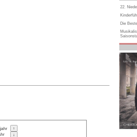
22. Niede
Kinderfüh
Die Best
Musikali
Saisonsta
jahr
ahr