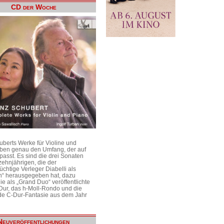
CD der Woche
uberts Werke für Violine und
aben genau den Umfang, der auf
passt. Es sind die drei Sonaten
ehnjährigen, die der
üchtige Verleger Diabelli als
n“ herausgegeben hat, dazu
e als „Grand Duo“ veröffentlichte
Dur, das h-Moll-Rondo und die
e C-Dur-Fantasie aus dem Jahr
Neuveröffentlichungen