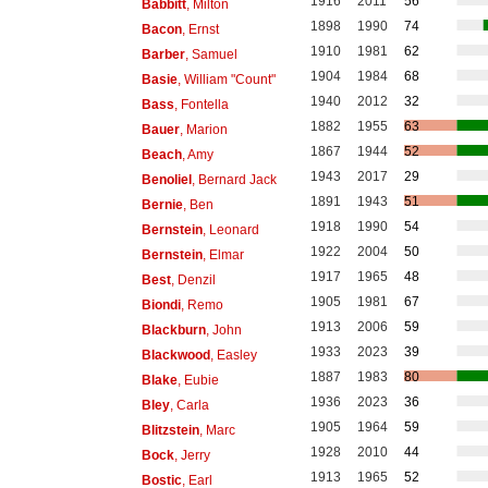
1916
2011
56
Babbitt
, Milton
1898
1990
74
Bacon
, Ernst
1910
1981
62
Barber
, Samuel
1904
1984
68
Basie
, William "Count"
1940
2012
32
Bass
, Fontella
1882
1955
63
Bauer
, Marion
1867
1944
52
Beach
, Amy
1943
2017
29
Benoliel
, Bernard Jack
1891
1943
51
Bernie
, Ben
1918
1990
54
Bernstein
, Leonard
1922
2004
50
Bernstein
, Elmar
1917
1965
48
Best
, Denzil
1905
1981
67
Biondi
, Remo
1913
2006
59
Blackburn
, John
1933
2023
39
Blackwood
, Easley
1887
1983
80
Blake
, Eubie
1936
2023
36
Bley
, Carla
1905
1964
59
Blitzstein
, Marc
1928
2010
44
Bock
, Jerry
1913
1965
52
Bostic
, Earl