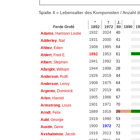
Spalte 4 = Lebensalter des Komponisten / Anzahl
*
†
J.
Ferde Grofé
1892
1972
80
1890
1
1932
2024
40
Adams
, Harrison Leslie
1931
2000
41
Adderley
, Nat
1908
1995
64
Ahbez
, Eden
1892
1953
61
Ahlert
, Fred E.
1941
1992
31
Albert
, Stephen
1944
1998
28
Albright
, William
1928
2019
44
Anderson
, Ruth
1908
1975
64
Anderson
, Leroy
1927
2019
45
Argento
, Dominick
1905
1986
67
Arlen
, Harold
1901
1971
70
Armstrong
, Louis
1889
1918
26
Arndt
, Felix
1919
1990
53
Auld
, George
1900
1972
72
Austin
, Gene
1919
2013
53
Avshalomov
, Jacob