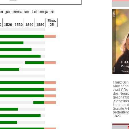
 der gemeinsamen Lebensjahre
Eintr.
0
1520
1530
1540
1550
25
Franz Sch
Klavier h
zwei CDs 
des Neunz
geschäftst
„Sonatine
kommen di
Sonate A-
bedeutend
1827.