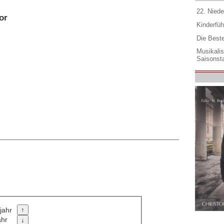
22. Niede
or
Kinderfüh
Die Best
Musikali
Saisonsta
jahr
ahr