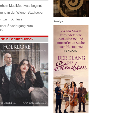
rrhein Musikfestivals beginnt
rung in der Wiener Staatsoper
en zum Schluss
Anzeige
scher Spaziergang zum
rt
Neue Besprechungen