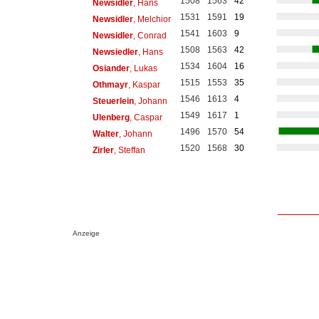
1508
1563
42
Newsidler
, Hans
1531
1591
19
Newsidler
, Melchior
1541
1603
9
Newsidler
, Conrad
1508
1563
42
Newsiedler
, Hans
1534
1604
16
Osiander
, Lukas
1515
1553
35
Othmayr
, Kaspar
1546
1613
4
Steuerlein
, Johann
1549
1617
1
Ulenberg
, Caspar
1496
1570
54
Walter
, Johann
1520
1568
30
Zirler
, Steffan
Anzeige