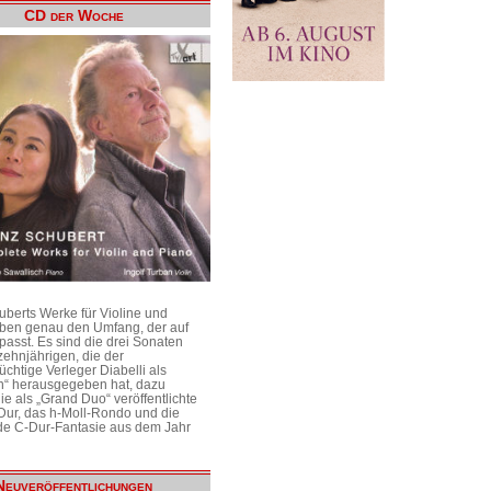
CD der Woche
uberts Werke für Violine und
aben genau den Umfang, der auf
passt. Es sind die drei Sonaten
ehnjährigen, die der
üchtige Verleger Diabelli als
n“ herausgegeben hat, dazu
e als „Grand Duo“ veröffentlichte
Dur, das h-Moll-Rondo und die
e C-Dur-Fantasie aus dem Jahr
Neuveröffentlichungen