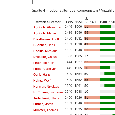
Spalte 4 = Lebensalter des Komponisten / Anzahl
*
†
J.
Matthias Greitter
1495
1550
55
1490
1500
151
1446
1506
11
Agricola
, Alexander
1486
1556
55
Agricola
, Martin
1450
1531
36
Blindhamer
, Adolf
1483
1538
43
Buchner
, Hans
1485
1546
51
Decius
, Nicolaus
1533
1585
17
Dressler
, Gallus
1444
1527
32
Finck
, Heinrich
1445
1505
10
Fulda
, Adam von
1500
1554
50
Gerle
, Hans
1490
1552
55
Heintz
, Wolff
1500
1561
50
Herman
, Nikolaus
1540
1588
10
Hoffmann
, Eucharius
1450
1526
31
Judenkünig
, Hans
1483
1546
51
Luther
, Martin
1489
1525
30
Müntzer
, Thomas