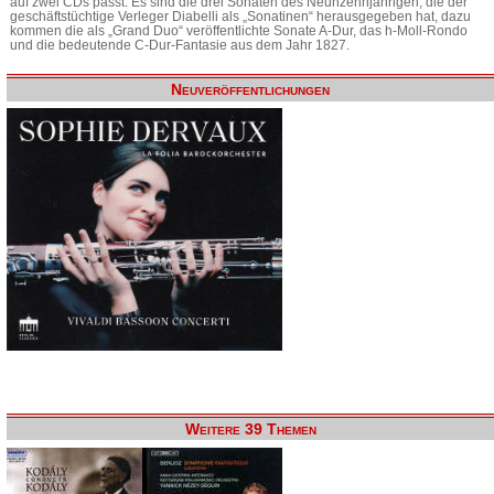
auf zwei CDs passt. Es sind die drei Sonaten des Neunzehnjährigen, die der
geschäftstüchtige Verleger Diabelli als „Sonatinen“ herausgegeben hat, dazu
kommen die als „Grand Duo“ veröffentlichte Sonate A-Dur, das h-Moll-Rondo
und die bedeutende C-Dur-Fantasie aus dem Jahr 1827.
Neuveröffentlichungen
Weitere 39 Themen