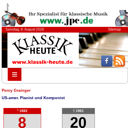
Anzeige
Samstag, 8. August 2026
Sitemap
≡
≡
Percy Grainger
US-amer. Pianist und Komponist
* 1882
† 1961
8
20