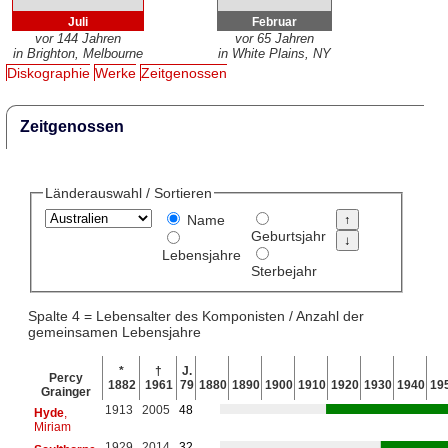
Juli
Februar
vor 144 Jahren
vor 65 Jahren
in Brighton, Melbourne
in White Plains, NY
Diskographie
Werke
Zeitgenossen
Zeitgenossen
Länderauswahl / Sortieren
Name
Geburtsjahr
Lebensjahre
Sterbejahr
Spalte 4 = Lebensalter des Komponisten / Anzahl der
gemeinsamen Lebensjahre
*
†
J.
Percy
1882
1961
79
1880
1890
1900
1910
1920
1930
1940
19
Grainger
1913
2005
48
Hyde
,
Miriam
1929
2014
32