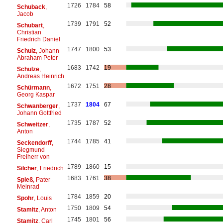
1726
1784
58
Schuback
,
Jacob
1739
1791
52
Schubart
,
Christian
Friedrich Daniel
1747
1800
53
Schulz
, Johann
Abraham Peter
1683
1742
19
Schulze
,
Andreas Heinrich
1672
1751
28
Schürmann
,
Georg Kaspar
1737
1804
67
Schwanberger
,
Johann Gottfried
1735
1787
52
Schweitzer
,
Anton
1744
1785
41
Seckendorff
,
Siegmund
Freiherr von
1789
1860
15
Silcher
, Friedrich
1683
1761
38
Spieß
, Pater
Meinrad
1784
1859
20
Spohr
, Louis
1750
1809
54
Stamitz
, Anton
1745
1801
56
Stamitz
, Carl