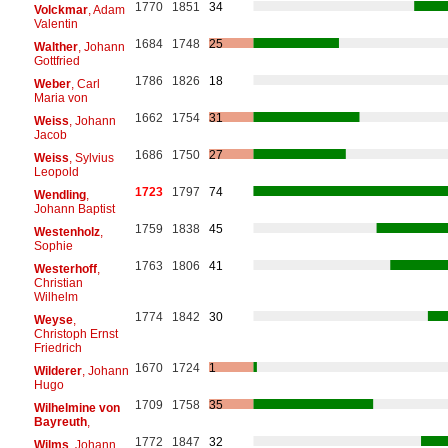
1770
1851
34
Volckmar
, Adam
Valentin
1684
1748
25
Walther
, Johann
Gottfried
1786
1826
18
Weber
, Carl
Maria von
1662
1754
31
Weiss
, Johann
Jacob
1686
1750
27
Weiss
, Sylvius
Leopold
1723
1797
74
Wendling
,
Johann Baptist
1759
1838
45
Westenholz
,
Sophie
1763
1806
41
Westerhoff
,
Christian
Wilhelm
1774
1842
30
Weyse
,
Christoph Ernst
Friedrich
1670
1724
1
Wilderer
, Johann
Hugo
1709
1758
35
Wilhelmine von
Bayreuth
,
1772
1847
32
Wilms
, Johann