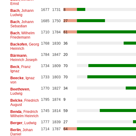
Ernst
1677
1731
8
Bach
, Johann
Ludwig
1685
1750
27
Bach
, Johann
Sebastian
1710
1784
61
Bach
, Wilhelm
Friedemann
1768
1830
36
Backofen
, Georg
Heinrich
1784
1847
20
Bärmann
,
Heinrich Joseph
1734
1809
70
Beck
, Franz
Ignaz
1733
1803
70
Beecke
, Ignaz
von
1770
1827
34
Beethoven
,
Ludwig
1795
1874
9
Belcke
, Friedrich
August
1745
1814
59
Benda
, Friedrich
Wilhelm Heinrich
1777
1839
27
Berger
, Ludwig
1714
1787
64
Berlin
, Johan
Daniel