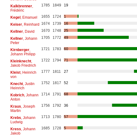
1785
1849
19
Kalkbrenner
,
Frédéric
1655
1724
1
Kegel
, Emanuel
1674
1739
16
Keiser
, Reinhard
1670
1748
25
Kellner
, David
1705
1772
49
Kellner
, Johann
Peter
1721
1783
60
Kirnberger
,
Johann Philipp
1722
1794
71
Kleinknecht
,
Jakob Friedrich
1777
1811
27
Kleist
, Heinrich
von
1752
1817
52
Knecht
, Justin
Heinrich
1714
1791
68
Kobrich
, Johann
Anton
1756
1792
36
Kraus
, Joseph
Martin
1713
1780
57
Krebs
, Johann
Ludwig
1685
1728
5
Kress
, Johann
Jakob