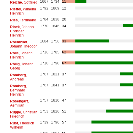
1667
1734
11
Reiche
, Gottfried
1792
1869
12
Rieffel
, Wilhelm
Heinrich
1784
1838
20
Ries
, Ferdinand
1770
1846
34
Rinck
, Johann
Christian
Heinrich
1684
1756
33
Roemhildt
,
Johann Theodor
1716
1785
62
Rolle
, Johann
Heinrich
1710
1790
67
Röllig
, Johann
Georg
1767
1821
37
Romberg
,
Andreas
1767
1841
37
Romberg
,
Bernhard
Heinrich
1757
1810
47
Rosengart
,
Aemilian
1753
1826
51
Ruppe
, Christian
Friedrich
1739
1796
57
Rust
, Friedrich
Wilhelm