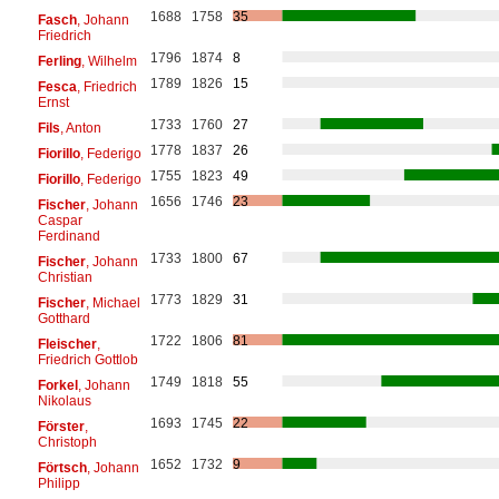
1688
1758
35
Fasch
, Johann
Friedrich
1796
1874
8
Ferling
, Wilhelm
1789
1826
15
Fesca
, Friedrich
Ernst
1733
1760
27
Fils
, Anton
1778
1837
26
Fiorillo
, Federigo
1755
1823
49
Fiorillo
, Federigo
1656
1746
23
Fischer
, Johann
Caspar
Ferdinand
1733
1800
67
Fischer
, Johann
Christian
1773
1829
31
Fischer
, Michael
Gotthard
1722
1806
81
Fleischer
,
Friedrich Gottlob
1749
1818
55
Forkel
, Johann
Nikolaus
1693
1745
22
Förster
,
Christoph
1652
1732
9
Förtsch
, Johann
Philipp