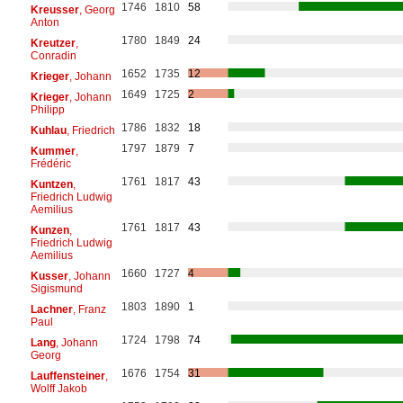
1746
1810
58
Kreusser
, Georg
Anton
1780
1849
24
Kreutzer
,
Conradin
1652
1735
12
Krieger
, Johann
1649
1725
2
Krieger
, Johann
Philipp
1786
1832
18
Kuhlau
, Friedrich
1797
1879
7
Kummer
,
Frédéric
1761
1817
43
Kuntzen
,
Friedrich Ludwig
Aemilius
1761
1817
43
Kunzen
,
Friedrich Ludwig
Aemilius
1660
1727
4
Kusser
, Johann
Sigismund
1803
1890
1
Lachner
, Franz
Paul
1724
1798
74
Lang
, Johann
Georg
1676
1754
31
Lauffensteiner
,
Wolff Jakob