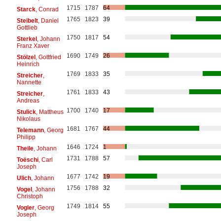
1715
1787
64
Starck
, Conrad
1765
1823
39
Steibelt
, Daniel
Gottlieb
1750
1817
54
Sterkel
, Johann
Franz Xaver
1690
1749
26
Stölzel
, Gottfried
Heinrich
1769
1833
35
Streicher
,
Nannette
1761
1833
43
Streicher
,
Andreas
1700
1740
17
Stulick
, Mattheus
Nikolaus
1681
1767
44
Telemann
, Georg
Philipp
1646
1724
1
Theile
, Johann
1731
1788
57
Toëschi
, Carl
Joseph
1677
1742
19
Ulich
, Johann
1756
1788
32
Vogel
, Johann
Christoph
1749
1814
55
Vogler
, Georg
Joseph