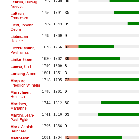
1752
1790
38
Lebrun
, Ludwig
August
1756
1791
35
LeBrun
,
Francesca
1769
1843
35
Lickl
, Johann
Georg
1795
1869
9
Liebmann
,
Helene
1673
1756
33
Liechtenauer
,
Paul Ignaz
1680
1762
39
Linike
, Georg
1796
1869
8
Loewe
, Carl
1801
1851
3
Lortzing
, Albert
1718
1795
72
Marpurg
,
Friedrich Wilhelm
1795
1861
9
Marschner
,
Heinrich
1744
1812
60
Martines
,
Marianne
1741
1816
63
Martini
, Jean-
Paul-Égide
1795
1866
9
Marx
, Adolph
Bernhard
1681
1764
41
Mattheson
,