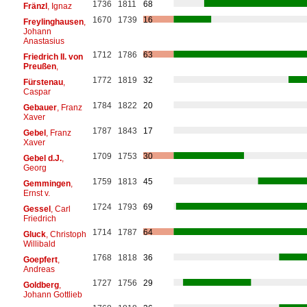
1736
1811
68
Fränzl
, Ignaz
1670
1739
16
Freylinghausen
,
Johann
Anastasius
1712
1786
63
Friedrich II. von
Preußen
,
1772
1819
32
Fürstenau
,
Caspar
1784
1822
20
Gebauer
, Franz
Xaver
1787
1843
17
Gebel
, Franz
Xaver
1709
1753
30
Gebel d.J.
,
Georg
1759
1813
45
Gemmingen
,
Ernst v.
1724
1793
69
Gessel
, Carl
Friedrich
1714
1787
64
Gluck
, Christoph
Willibald
1768
1818
36
Goepfert
,
Andreas
1727
1756
29
Goldberg
,
Johann Gottlieb