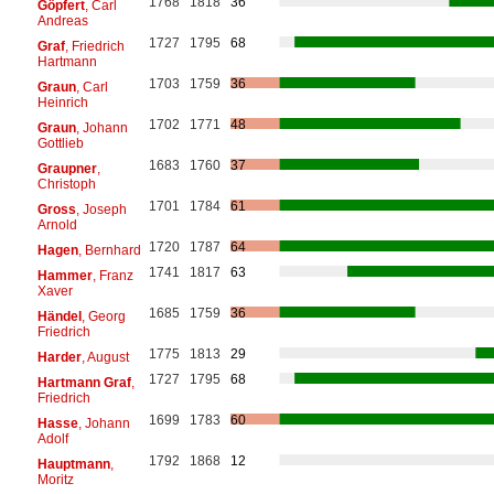
1768
1818
36
Göpfert
, Carl
Andreas
1727
1795
68
Graf
, Friedrich
Hartmann
1703
1759
36
Graun
, Carl
Heinrich
1702
1771
48
Graun
, Johann
Gottlieb
1683
1760
37
Graupner
,
Christoph
1701
1784
61
Gross
, Joseph
Arnold
1720
1787
64
Hagen
, Bernhard
1741
1817
63
Hammer
, Franz
Xaver
1685
1759
36
Händel
, Georg
Friedrich
1775
1813
29
Harder
, August
1727
1795
68
Hartmann Graf
,
Friedrich
1699
1783
60
Hasse
, Johann
Adolf
1792
1868
12
Hauptmann
,
Moritz