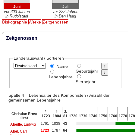
Juni
Juli
vor 303 Jahren
vor 222 Jahren
in Rudolstadt
in Den Haag
Diskographie
Werke
Zeitgenossen
Zeitgenossen
Länderauswahl / Sortieren
Name
Geburtsjahr
Lebensjahre
Sterbejahr
Spalte 4 = Lebensalter des Komponisten / Anzahl der
gemeinsamen Lebensjahre
*
†
J.
Christian Ernst
1723
1804
81
1720
1730
1740
1750
1760
1770
178
Graf
1761
1838
43
Abeille
, Ludwig
1723
1787
64
Abel
, Carl