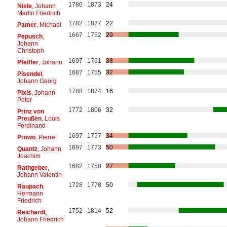
1780
1873
24
Nisle
, Johann
Martin Friedrich
1782
1827
22
Pamer
, Michael
1667
1752
29
Pepusch
,
Johann
Christoph
1697
1761
38
Pfeiffer
, Johann
1687
1755
32
Pisendel
,
Johann Georg
1788
1874
16
Pixis
, Johann
Peter
1772
1806
32
Prinz von
Preußen
, Louis
Ferdinand
1697
1757
34
Prowo
, Pierre
1697
1773
50
Quantz
, Johann
Joachim
1682
1750
27
Rathgeber
,
Johann Valentin
1728
1778
50
Raupach
,
Hermann
Friedrich
1752
1814
52
Reichardt
,
Johann Friedrich