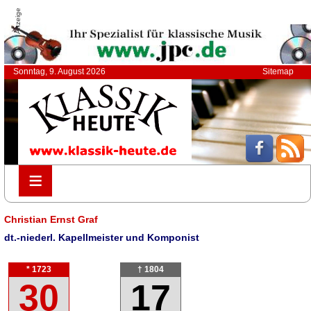
Anzeige
Sonntag, 9. August 2026
Sitemap
≡
≡
Christian Ernst Graf
dt.-niederl. Kapellmeister und Komponist
* 1723
† 1804
30
17