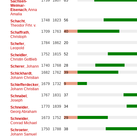
1739
1807
65
Sachsen-
Weimar-
Eisenach
, Anna
Amalia
1748
1823
56
Schacht
,
Theodor Frhr. v.
1709
1763
40
Schaffrath
,
Christoph
1784
1862
20
Schefer
,
Leopold
1752
1815
52
Scheidler
,
Christin Gottlieb
1740
1768
28
Scherer
, Johann
1682
1762
39
Schickhardt
,
Johann Christian
1679
1732
9
Schiefferdecker
,
Johann Christian
1767
1831
37
Schnabel
,
Joseph
1770
1839
34
Schneider
,
Georg Abraham
1673
1752
29
Schneider
,
Conrad Michael
1750
1788
38
Schroeter
,
Johann Samuel