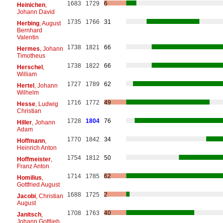
1683
1729
6
Heinichen
,
Johann David
1735
1766
31
Herbing
, August
Bernhard
Valentin
1738
1821
66
Hermes
, Johann
Timotheus
1738
1822
66
Herschel
,
William
1727
1789
62
Hertel
, Johann
Wilhelm
1716
1772
49
Hesse
, Ludwig
Christian
1728
1804
76
Hiller
, Johann
Adam
1770
1842
34
Hoffmann
,
Heinrich Anton
1754
1812
50
Hoffmeister
,
Franz Anton
1714
1785
62
Homilius
,
Gottfried August
1688
1725
2
Jacobi
, Christian
August
1708
1763
40
Janitsch
,
Johann Gottlieb