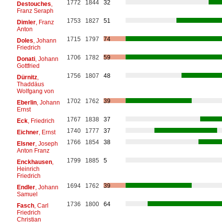
1772
1844
32
Destouches
,
Franz Seraph
1753
1827
51
Dimler
, Franz
Anton
1715
1797
74
Doles
, Johann
Friedrich
1706
1782
59
Donati
, Johann
Gottfried
1756
1807
48
Dürnitz
,
Thaddäus
Wolfgang von
1702
1762
39
Eberlin
, Johann
Ernst
1767
1838
37
Eck
, Friedrich
1740
1777
37
Eichner
, Ernst
1766
1854
38
Elsner
, Joseph
Anton Franz
1799
1885
5
Enckhausen
,
Heinrich
Friedrich
1694
1762
39
Endler
, Johann
Samuel
1736
1800
64
Fasch
, Carl
Friedrich
Christian