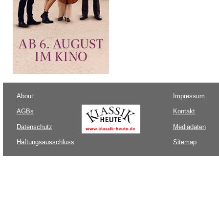
About
Impressum
AGBs
Kontakt
Datenschutz
Mediadaten
Haftungsausschluss
Sitemap