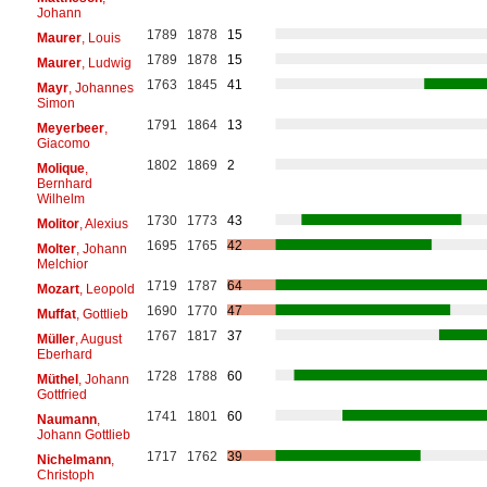
Johann
1789
1878
15
Maurer
, Louis
1789
1878
15
Maurer
, Ludwig
1763
1845
41
Mayr
, Johannes
Simon
1791
1864
13
Meyerbeer
,
Giacomo
1802
1869
2
Molique
,
Bernhard
Wilhelm
1730
1773
43
Molitor
, Alexius
1695
1765
42
Molter
, Johann
Melchior
1719
1787
64
Mozart
, Leopold
1690
1770
47
Muffat
, Gottlieb
1767
1817
37
Müller
, August
Eberhard
1728
1788
60
Müthel
, Johann
Gottfried
1741
1801
60
Naumann
,
Johann Gottlieb
1717
1762
39
Nichelmann
,
Christoph