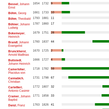
1654
1732
9
Bessel
, Johann
Ernst
1661
1733
10
Böhm
, Georg
1793
1881
11
Böhm
, Theobald
1787
1860
17
Böhner
, Johann
Ludwig
1679
1751
28
Bokemeyer
,
Heinrich
1760
1837
44
Brandl
, Johann
Evangelist
1670
1725
2
Brunckhorst
,
Arnold Matthias
1666
1727
4
Buttstedt
,
Johann Heinrich
1718
1782
59
Camerloher
,
Placidus von
1731
1798
67
Cannabich
,
Christian
1772
1807
32
Cartellieri
,
Antonio Casimir
1771
1858
33
Cramer
, Johann
Baptist
1763
1826
41
Danzi
, Franz