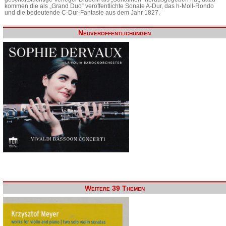
kommen die als „Grand Duo“ veröffentlichte Sonate A-Dur, das h-Moll-Rondo
und die bedeutende C-Dur-Fantasie aus dem Jahr 1827.
Neuveröffentlichungen
Weitere 39 Themen