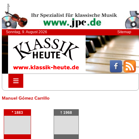
Anzeige
Sonntag, 9. August 2026
Sitemap
≡
≡
Manuel Gómez Carrillo
* 1883
† 1968