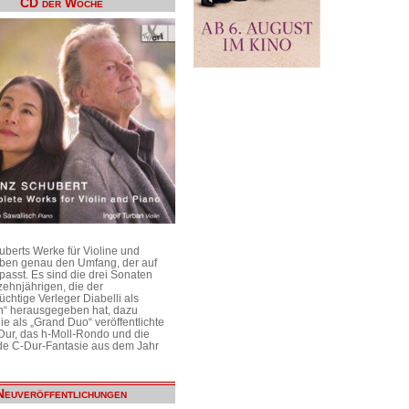
CD der Woche
uberts Werke für Violine und
aben genau den Umfang, der auf
passt. Es sind die drei Sonaten
ehnjährigen, die der
üchtige Verleger Diabelli als
n“ herausgegeben hat, dazu
e als „Grand Duo“ veröffentlichte
Dur, das h-Moll-Rondo und die
e C-Dur-Fantasie aus dem Jahr
Neuveröffentlichungen