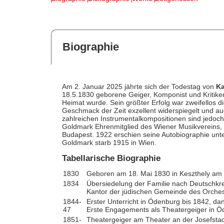
Biographie
Am 2. Januar 2025 jährte sich der Todestag von
Ka
18.5.1830 geborene Geiger, Komponist und Kritike
Heimat wurde. Sein größter Erfolg war zweifellos 
Geschmack der Zeit exzellent widerspiegelt und auc
zahlreichen Instrumentalkompositionen sind jedoch
Goldmark Ehrenmitglied des Wiener Musikvereins, 1
Budapest. 1922 erschien seine Autobiographie unt
Goldmark starb 1915 in Wien.
Tabellarische Biographie
1830
Geboren am 18. Mai 1830 in Keszthely am 
1834
Übersiedelung der Familie nach Deutschkr
Kantor der jüdischen Gemeinde des Orche
1844-
Erster Unterricht in Ödenburg bis 1842, dann
47
Erste Engagements als Theatergeiger in Ö
1851-
Theatergeiger am Theater an der Josefstad