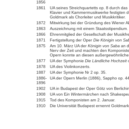
1856
1861
UA seines Streichquartetts op. 8 durch da
Klavier und Kammermusikwerke festigten d
Goldmark als Chorleiter und Musikkritiker.
1872
Mitwirkung bei der Gründung des Wiener 
1863
Auszeichnung mit einem Staatsstipendium.
1866
Ehrenmitglied der Gesellschaft der Musikf
1871
Fertigstellung der Oper
Die Königin von Sa
1875
Am 10. März UA der
Königin von Saba
an d
Nerv der Zeit und machten den Komponisten
Opern konnte an diesen außergewöhnlichen
1877
UA der Symphonie
Die Ländliche Hochzeit
o
1878
UA des Violinkonzerts.
1887
UA der Symphonie Nr 2 op. 35.
1886-
UA der Opern Merlin (1886), Sappho op. 4
1896
1902
UA in Budapest der Oper Götz von Berlichi
1908
UA von E
in Wintermärchen
nach Shakespea
1915
Tod des Komponisten am 2. Januar.
1910
Die Universität Budapest ernennt Goldmar