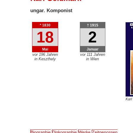
ungar. Komponist
* 1830
† 1915
18
2
Mai
Januar
vor 196 Jahren
vor 111 Jahren
in Keszthely
in Wien
Karl
Biographie
Diskographie
Werke
Zeitgenossen