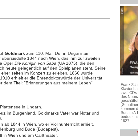
rl Goldmark
zum 110. Mal. Der in Ungarn am
r übersiedelte 1844 nach Wien, das ihm zur zweiten
die Oper
Die Königin von Saba
(UA 1875), die den
h heute gelegentlich auf den Spielplänen steht. Seine
 eher selten im Konzert zu erleben. 1866 wurde
910 erhielt er die Ehrendoktorwürde der Universität
er dem Titel: "Erinnerungen aus meinem Leben".
Franz Sch
Klavier h
zwei CDs 
des Neunz
geschäftst
„Sonatine
Plattensee in Ungarn.
kommen di
Sonate A-
euz im Burgenland. Goldmarks Vater war Notar und
bedeutend
s.
1827.
 ab 1844 in Wien, wo er Violinunterricht erhielt.
denburg und Buda (Budapest).
t in Wien und am Carltheater.