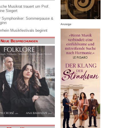
che Musikrat trauert um Prof.
ine Siegert
 Symphoniker: Sommerpause &
ginn
Anzeige
rrhein Musikfestivals beginnt
Neue Besprechungen