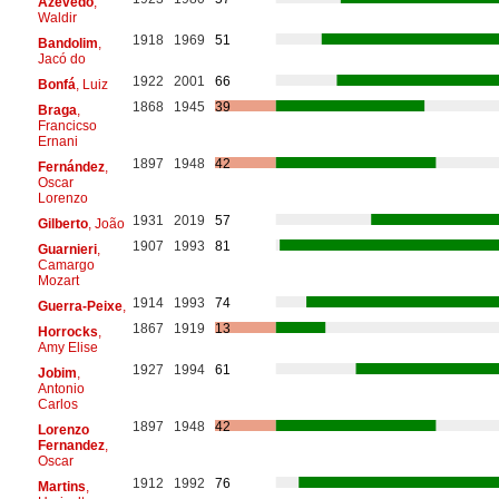
Azevedo
,
Waldir
1918
1969
51
Bandolim
,
Jacó do
1922
2001
66
Bonfá
, Luiz
1868
1945
39
Braga
,
Francicso
Ernani
1897
1948
42
Fernández
,
Oscar
Lorenzo
1931
2019
57
Gilberto
, João
1907
1993
81
Guarnieri
,
Camargo
Mozart
1914
1993
74
Guerra-Peixe
,
1867
1919
13
Horrocks
,
Amy Elise
1927
1994
61
Jobim
,
Antonio
Carlos
1897
1948
42
Lorenzo
Fernandez
,
Oscar
1912
1992
76
Martins
,