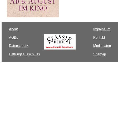
About
Impressum
AGBs
Kontakt
Datenschutz
Mediadaten
Haftungsausschluss
Sitemap