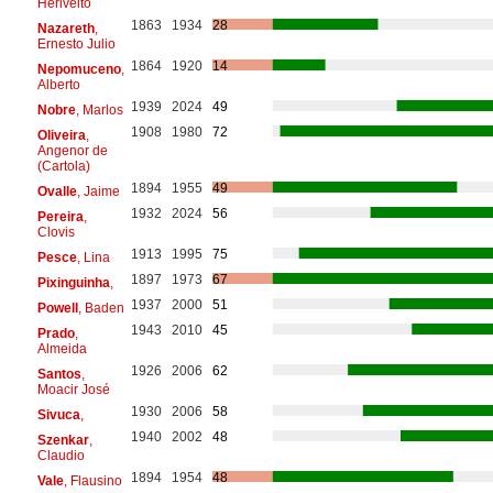
Herivelto
1863
1934
28
Nazareth
,
Ernesto Julio
1864
1920
14
Nepomuceno
,
Alberto
1939
2024
49
Nobre
, Marlos
1908
1980
72
Oliveira
,
Angenor de
(Cartola)
1894
1955
49
Ovalle
, Jaime
1932
2024
56
Pereira
,
Clovis
1913
1995
75
Pesce
, Lina
1897
1973
67
Pixinguinha
,
1937
2000
51
Powell
, Baden
1943
2010
45
Prado
,
Almeida
1926
2006
62
Santos
,
Moacir José
1930
2006
58
Sivuca
,
1940
2002
48
Szenkar
,
Claudio
1894
1954
48
Vale
, Flausino