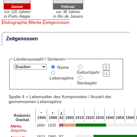
Januar
Februar
vor 120 Jahren
vor 38 Jahren
in Porto Alegre
in Rio de Janeiro
Diskographie
Werke
Zeitgenossen
Zeitgenossen
Länderauswahl / Sortieren
Name
Geburtsjahr
Lebensjahre
Sterbejahr
Spalte 4 = Lebensalter des Komponisten / Anzahl der
gemeinsamen Lebensjahre
*
†
J.
Radamés
1906
1988
82
1900
1910
1920
1930
1940
1950
1960
Gnattali
1880
1935
29
Abreu
,
Zequinha
1923
1980
57