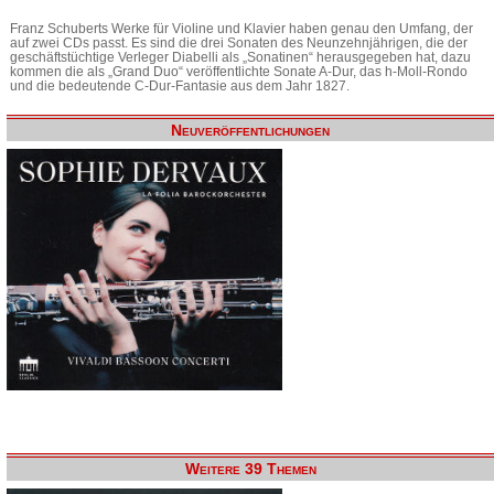
Franz Schuberts Werke für Violine und Klavier haben genau den Umfang, der
auf zwei CDs passt. Es sind die drei Sonaten des Neunzehnjährigen, die der
geschäftstüchtige Verleger Diabelli als „Sonatinen“ herausgegeben hat, dazu
kommen die als „Grand Duo“ veröffentlichte Sonate A-Dur, das h-Moll-Rondo
und die bedeutende C-Dur-Fantasie aus dem Jahr 1827.
Neuveröffentlichungen
Weitere 39 Themen