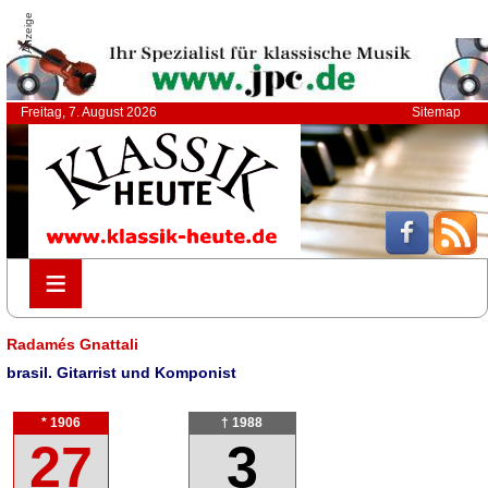
Anzeige
Freitag, 7. August 2026
Sitemap
≡
≡
Radamés Gnattali
brasil. Gitarrist und Komponist
* 1906
† 1988
27
3