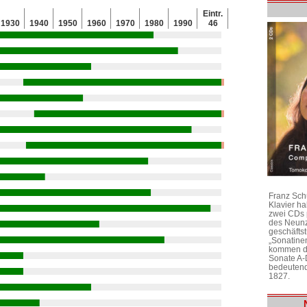
Eintr.
1930
1940
1950
1960
1970
1980
1990
46
Franz Sch
Klavier h
zwei CDs 
des Neunz
geschäftst
„Sonatine
kommen di
Sonate A-
bedeutend
1827.