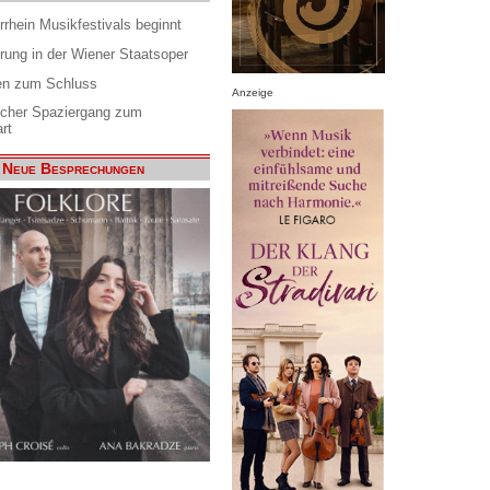
rrhein Musikfestivals beginnt
rung in der Wiener Staatsoper
en zum Schluss
Anzeige
scher Spaziergang zum
rt
Neue Besprechungen