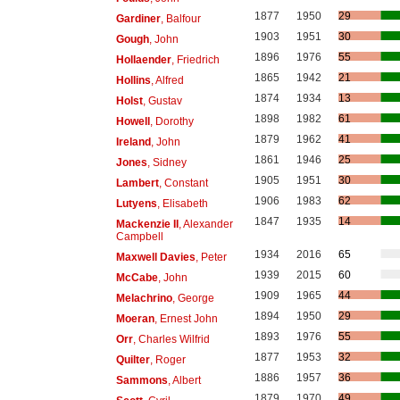
1877
1950
29
Gardiner
, Balfour
1903
1951
30
Gough
, John
1896
1976
55
Hollaender
, Friedrich
1865
1942
21
Hollins
, Alfred
1874
1934
13
Holst
, Gustav
1898
1982
61
Howell
, Dorothy
1879
1962
41
Ireland
, John
1861
1946
25
Jones
, Sidney
1905
1951
30
Lambert
, Constant
1906
1983
62
Lutyens
, Elisabeth
1847
1935
14
Mackenzie II
, Alexander
Campbell
1934
2016
65
Maxwell Davies
, Peter
1939
2015
60
McCabe
, John
1909
1965
44
Melachrino
, George
1894
1950
29
Moeran
, Ernest John
1893
1976
55
Orr
, Charles Wilfrid
1877
1953
32
Quilter
, Roger
1886
1957
36
Sammons
, Albert
1879
1970
49