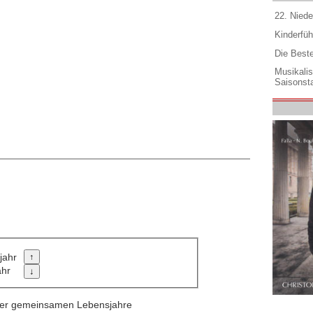
22. Niede
Kinderfüh
Die Best
Musikali
Saisonsta
jahr
ahr
 der gemeinsamen Lebensjahre