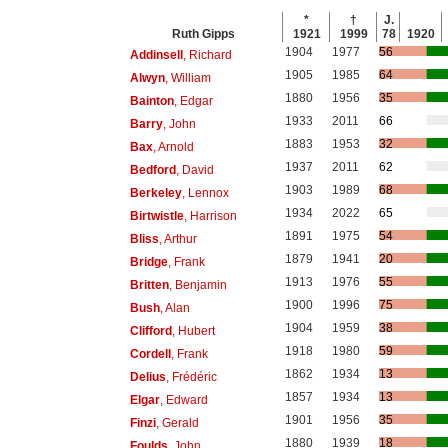
*
†
J.
Ruth Gipps
1921
1999
78
1920
1904
1977
56
Addinsell
, Richard
1905
1985
64
Alwyn
, William
1880
1956
35
Bainton
, Edgar
1933
2011
66
Barry
, John
1883
1953
32
Bax
, Arnold
1937
2011
62
Bedford
, David
1903
1989
68
Berkeley
, Lennox
1934
2022
65
Birtwistle
, Harrison
1891
1975
54
Bliss
, Arthur
1879
1941
20
Bridge
, Frank
1913
1976
55
Britten
, Benjamin
1900
1996
75
Bush
, Alan
1904
1959
38
Clifford
, Hubert
1918
1980
59
Cordell
, Frank
1862
1934
13
Delius
, Frédéric
1857
1934
13
Elgar
, Edward
1901
1956
35
Finzi
, Gerald
1880
1939
18
Foulds
, John