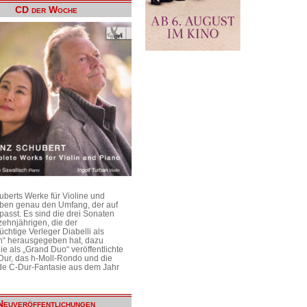
CD der Woche
uberts Werke für Violine und
aben genau den Umfang, der auf
passt. Es sind die drei Sonaten
ehnjährigen, die der
üchtige Verleger Diabelli als
n“ herausgegeben hat, dazu
e als „Grand Duo“ veröffentlichte
Dur, das h-Moll-Rondo und die
e C-Dur-Fantasie aus dem Jahr
Neuveröffentlichungen