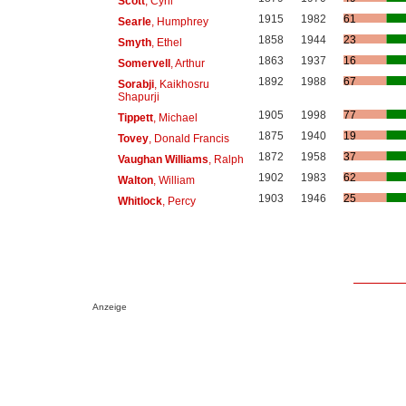
Scott
, Cyril
1915
1982
61
Searle
, Humphrey
1858
1944
23
Smyth
, Ethel
1863
1937
16
Somervell
, Arthur
1892
1988
67
Sorabji
, Kaikhosru
Shapurji
1905
1998
77
Tippett
, Michael
1875
1940
19
Tovey
, Donald Francis
1872
1958
37
Vaughan Williams
, Ralph
1902
1983
62
Walton
, William
1903
1946
25
Whitlock
, Percy
Anzeige