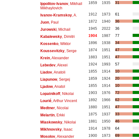
1859
1935
31
Ippolitov-Ivanov
, Mikhail
Mikhaylovich
1912
1973
61
Ivanov-Kramskoy
, A.
1872
1940
36
Juon
, Paul
1945
2022
36
Jurowski
, Michail
1904
1987
77
Kabalewsky
, Dimitri
1896
1938
34
Kossenko
, Wiktor
1874
1951
47
Koussevitzky
, Serge
1883
1951
47
Krein
, Alexander
1924
1993
57
Lebedev
, Alexei
1855
1914
10
Liadov
, Anatoli
1859
1924
20
Liapunow
, Sergej
1855
1914
10
Ljadow
, Anatol
1903
1976
72
Lopatnikoff
, Nikolai
1892
1966
62
Lourié
, Arthur Vincent
1880
1951
47
Medtner
, Nicolai
1875
1937
33
Melartin
, Erkki
1881
1950
46
Miaskowsky
, Nikolai
1914
1978
64
Mikhnovsky
, Isaac
1900
1973
69
Mosolov
, Alexander