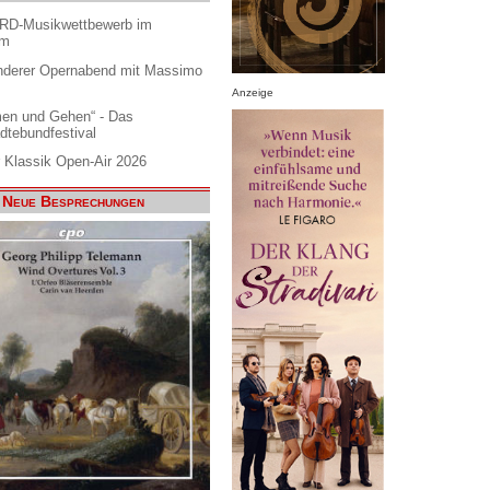
ARD-Musikwettbewerb im
am
nderer Opernabend mit Massimo
Anzeige
en und Gehen“ - Das
dtebundfestival
 Klassik Open-Air 2026
Neue Besprechungen