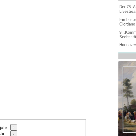
Der 75. 
Livestre
Ein beso
Giordano
9. „Komm
Sechsstä
Hannover
jahr
ahr