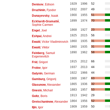
1929
1996
52
Denisov
, Edison
1932
2007
49
Druzhinin
, Fyodor
1900
1955
51
Dunayevsky
, Isaak
1899
1974
70
Eckhardt-Gramatté
,
Sophie Carmen
1868
1927
23
Engel
, Joel
1925
2015
56
Eshpai
, Andrei
1860
1935
31
Ewald
, Victor Vladimirovich
1860
1935
31
Ewald
, Viktor
1890
1962
58
Feinberg
, Samuil
Evgenievitch
1915
2012
66
Frid
, Grigori
1937
2013
44
Frolov
, Igor
1922
1966
44
Galynin
, German
1900
1967
63
Gamburg
, Grigorij
1865
1936
32
Glasunow
, Alexander
1883
1957
53
Gnesin
, Michail
1913
1942
29
Goltz
, Boris
1864
1956
52
Gretschaninow
, Alexander
1909
1959
50
Iljin
, Igor