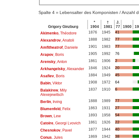
Spalte 4 = Lebensalter des Komponisten / Anzahl
*
†
J.
Grigory Ginzburg
1904
1981
77
1900
1
1876
1945
41
Akimenko
, Théodore
1888
1982
77
Alexandrov
, Anatoli
1901
1983
77
Amfitheatrof
, Daniele
1905
1992
76
Arapov
, Boris
1861
1906
2
Arensky
, Anton
1846
1924
20
Arkhangelsky
, Alexander
1884
1949
45
Asafiev
, Boris
1908
1972
64
Babin
, Viktor
1837
1910
6
Balakirew
, Mily
Alexejewitsch
1888
1989
77
Berlin
, Irving
1863
1931
27
Blumenfeld
, Felix
1893
1958
54
Brown
, Lew
1861
1926
22
Catoire
, Georgi Lvovich
1877
1944
40
Chesnokov
, Pavel
1869
1942
38
Conus
, Jules