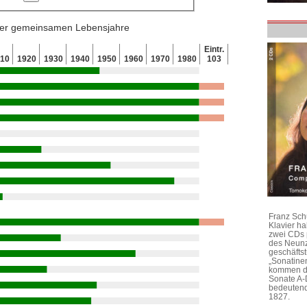
 der gemeinsamen Lebensjahre
Eintr.
910
1920
1930
1940
1950
1960
1970
1980
103
Franz Sch
Klavier h
zwei CDs 
des Neunz
geschäftst
„Sonatine
kommen di
Sonate A-
bedeutend
1827.