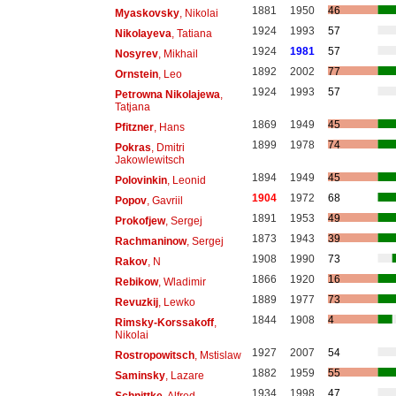
1881
1950
46
Myaskovsky
, Nikolai
1924
1993
57
Nikolayeva
, Tatiana
1924
1981
57
Nosyrev
, Mikhail
1892
2002
77
Ornstein
, Leo
1924
1993
57
Petrowna Nikolajewa
,
Tatjana
1869
1949
45
Pfitzner
, Hans
1899
1978
74
Pokras
, Dmitri
Jakowlewitsch
1894
1949
45
Polovinkin
, Leonid
1904
1972
68
Popov
, Gavriil
1891
1953
49
Prokofjew
, Sergej
1873
1943
39
Rachmaninow
, Sergej
1908
1990
73
Rakov
, N
1866
1920
16
Rebikow
, Wladimir
1889
1977
73
Revuzkij
, Lewko
1844
1908
4
Rimsky-Korssakoff
,
Nikolai
1927
2007
54
Rostropowitsch
, Mstislaw
1882
1959
55
Saminsky
, Lazare
1934
1998
47
Schnittke
, Alfred