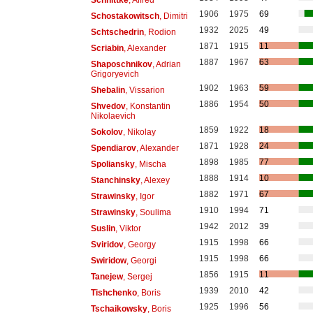
1906
1975
69
Schostakowitsch
, Dimitri
1932
2025
49
Schtschedrin
, Rodion
1871
1915
11
Scriabin
, Alexander
1887
1967
63
Shaposchnikov
, Adrian
Grigoryevich
1902
1963
59
Shebalin
, Vissarion
1886
1954
50
Shvedov
, Konstantin
Nikolaevich
1859
1922
18
Sokolov
, Nikolay
1871
1928
24
Spendiarov
, Alexander
1898
1985
77
Spoliansky
, Mischa
1888
1914
10
Stanchinsky
, Alexey
1882
1971
67
Strawinsky
, Igor
1910
1994
71
Strawinsky
, Soulima
1942
2012
39
Suslin
, Viktor
1915
1998
66
Sviridov
, Georgy
1915
1998
66
Swiridow
, Georgi
1856
1915
11
Tanejew
, Sergej
1939
2010
42
Tishchenko
, Boris
1925
1996
56
Tschaikowsky
, Boris