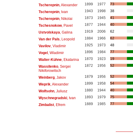
1899
1977
73
Tscherepnin
, Alexander
1943
1998
38
Tscherepnin
, Ivan
1873
1945
41
Tscherepnin
, Nikolai
1877
1944
40
Tschesnokow
, Pavel
1919
2006
62
Ustvolskaya
, Galina
1884
1966
62
Van der Pals
, Leopold
1925
1973
48
Vavilov
, Vladimir
1896
1984
77
Vogel
, Wladimir
1870
1923
19
Walter-Kühne
, Ekatarina
1872
1956
52
Wassilenko
, Sergei
Nikiforowitsch
1879
1956
52
Weinberg
, Jakov
1899
1958
54
Weprik
, Alexander
1880
1944
40
Wolfsohn
, Juliusz
1893
1979
75
Wyschnegradski
, Ivan
1889
1985
77
Zimbalist
, Efrem