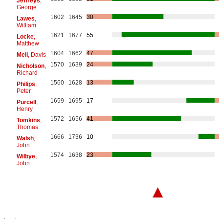
Jeffreys
,
George
1602
1645
30
Lawes
,
William
1621
1677
55
Locke
,
Matthew
1604
1662
47
Mell
, Davis
1570
1639
24
Nicholson
,
Richard
1560
1628
13
Philips
,
Peter
1659
1695
17
Purcell
,
Henry
1572
1656
41
Tomkins
,
Thomas
1666
1736
10
Walsh
,
John
1574
1638
23
Wilbye
,
John
▲