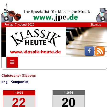
Anzeige
Freitag, 7. August 2026
Sitemap
≡
≡
Christopher Gibbons
engl. Komponist
* 1615
† 1676
22
20