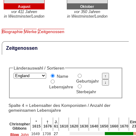
August
Oktober
vor 411 Jahren
vor 350 Jahren
in Westminster/London
in Westminster/London
Biographie
Werke
Zeitgenossen
Zeitgenossen
Länderauswahl / Sortieren
Name
Geburtsjahr
Lebensjahre
Sterbejahr
Spalte 4 = Lebensalter des Komponisten / Anzahl der
gemeinsamen Lebensjahre
*
†
J.
Eint
Christopher
1615
1676
61
1610
1620
1630
1640
1650
1660
1670
2
Gibbons
1649
1708
27
Blow
, John