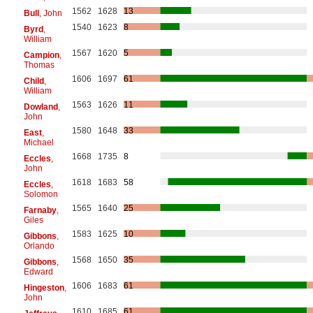
1562
1628
13
Bull
, John
1540
1623
8
Byrd
,
William
1567
1620
5
Campion
,
Thomas
1606
1697
61
Child
,
William
1563
1626
11
Dowland
,
John
1580
1648
33
East
,
Michael
1668
1735
8
Eccles
,
John
1618
1683
58
Eccles
,
Solomon
1565
1640
25
Farnaby
,
Giles
1583
1625
10
Gibbons
,
Orlando
1568
1650
35
Gibbons
,
Edward
1606
1683
61
Hingeston
,
John
1610
1685
61