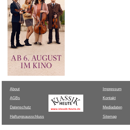
About
Impressum
AGBs
Kontakt
Datenschutz
Mediadaten
Haftungsausschluss
Sitemap