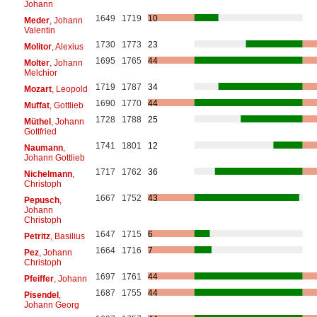
Johann
1649
1719
10
Meder
, Johann
Valentin
1730
1773
23
Molitor
, Alexius
1695
1765
44
Molter
, Johann
Melchior
1719
1787
34
Mozart
, Leopold
1690
1770
44
Muffat
, Gottlieb
1728
1788
25
Müthel
, Johann
Gottfried
1741
1801
12
Naumann
,
Johann Gottlieb
1717
1762
36
Nichelmann
,
Christoph
1667
1752
43
Pepusch
,
Johann
Christoph
1647
1715
6
Petritz
, Basilius
1664
1716
7
Pez
, Johann
Christoph
1697
1761
44
Pfeiffer
, Johann
1687
1755
44
Pisendel
,
Johann Georg