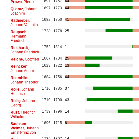
1697
1757
44
Prowo
, Pierre
1697
1773
44
Quantz
, Johann
Joachim
1682
1750
41
Rathgeber
,
Johann Valentin
1728
1778
25
Raupach
,
Hermann
Friedrich
1752
1814
1
Reichardt
,
Johann Friedrich
1667
1734
25
Reiche
, Gottfried
1623
1722
13
Reincken
,
Johann Adam
1684
1756
44
Roemhildt
,
Johann Theodor
1716
1785
37
Rolle
, Johann
Heinrich
1710
1790
43
Röllig
, Johann
Georg
1739
1796
14
Rust
, Friedrich
Wilhelm
1696
1715
6
Sachsen-
Weimar
, Johann
Ernst Prinz von
1739
1807
14