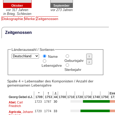
Oktober
September
vor 317 Jahren
vor 273 Jahren
in Brieg, Schlesien
Diskographie
Werke
Zeitgenossen
Zeitgenossen
Länderauswahl / Sortieren
Name
Geburtsjahr
Lebensjahre
Sterbejahr
Spalte 4 = Lebensalter des Komponisten / Anzahl der
gemeinsamen Lebensjahre
*
†
J.
Eint
Georg Gebel d.J.
1709
1753
44
1700
1710
1720
1730
1740
1750
17
1723
1787
30
Abel
, Carl
Friedrich
1720
1774
33
Agricola
, Johann