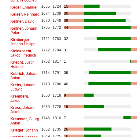
Johann Gottlieb
1655
1724
15
Kegel
, Emanuel
1674
1739
30
Keiser
, Reinhard
1670
1748
39
Kellner
, David
1705
1772
44
Kellner
, Johann
Peter
1721
1783
32
Kirnberger
,
Johann Philipp
1722
1794
31
Kleinknecht
,
Jakob Friedrich
1752
1817
1
Knecht
, Justin
Heinrich
1714
1791
39
Kobrich
, Johann
Anton
1713
1780
40
Krebs
, Johann
Ludwig
1650
1718
9
Kremberg
,
Jakob
1685
1728
19
Kress
, Johann
Jakob
1746
1810
7
Kreusser
, Georg
Anton
1652
1735
26
Krieger
, Johann
1649
1725
16