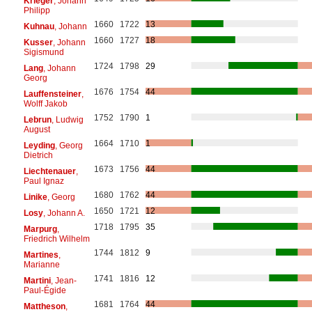
Krieger
, Johann
Philipp
1660
1722
13
Kuhnau
, Johann
1660
1727
18
Kusser
, Johann
Sigismund
1724
1798
29
Lang
, Johann
Georg
1676
1754
44
Lauffensteiner
,
Wolff Jakob
1752
1790
1
Lebrun
, Ludwig
August
1664
1710
1
Leyding
, Georg
Dietrich
1673
1756
44
Liechtenauer
,
Paul Ignaz
1680
1762
44
Linike
, Georg
1650
1721
12
Losy
, Johann A.
1718
1795
35
Marpurg
,
Friedrich Wilhelm
1744
1812
9
Martines
,
Marianne
1741
1816
12
Martini
, Jean-
Paul-Égide
1681
1764
44
Mattheson
,