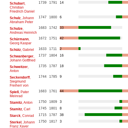
1739
1791
14
Schubart
,
Christian
Friedrich Daniel
1747
1800
6
Schulz
, Johann
Abraham Peter
1683
1742
33
Schulze
,
Andreas Heinrich
1672
1751
42
Schürmann
,
Georg Kaspar
1633
1711
2
Schütz
, Gabriel
1737
1804
16
Schwanberger
,
Johann Gottfried
1735
1787
18
Schweitzer
,
Anton
1744
1785
9
Seckendorff
,
Siegmund
Freiherr von
1683
1761
44
Spieß
, Pater
Meinrad
1750
1809
3
Stamitz
, Anton
1745
1801
8
Stamitz
, Carl
1715
1787
38
Starck
, Conrad
1750
1817
3
Sterkel
, Johann
Franz Xaver