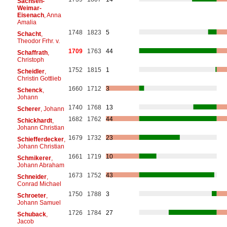
Sachsen-
Weimar-
Eisenach
, Anna
Amalia
1748
1823
5
Schacht
,
Theodor Frhr. v.
1709
1763
44
Schaffrath
,
Christoph
1752
1815
1
Scheidler
,
Christin Gottlieb
1660
1712
3
Schenck
,
Johann
1740
1768
13
Scherer
, Johann
1682
1762
44
Schickhardt
,
Johann Christian
1679
1732
23
Schiefferdecker
,
Johann Christian
1661
1719
10
Schmikerer
,
Johann Abraham
1673
1752
43
Schneider
,
Conrad Michael
1750
1788
3
Schroeter
,
Johann Samuel
1726
1784
27
Schuback
,
Jacob