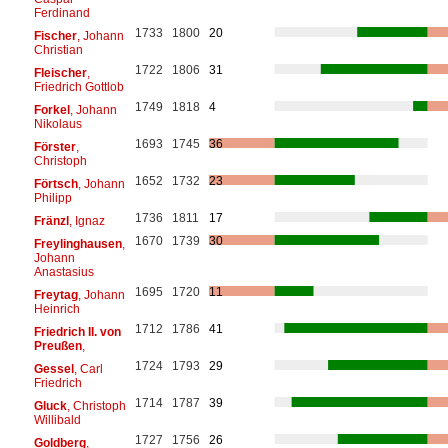
Ferdinand
1733
1800
20
Fischer
, Johann
Christian
1722
1806
31
Fleischer
,
Friedrich Gottlob
1749
1818
4
Forkel
, Johann
Nikolaus
1693
1745
36
Förster
,
Christoph
1652
1732
23
Förtsch
, Johann
Philipp
1736
1811
17
Fränzl
, Ignaz
1670
1739
30
Freylinghausen
,
Johann
Anastasius
1695
1720
11
Freytag
, Johann
Heinrich
1712
1786
41
Friedrich II. von
Preußen
,
1724
1793
29
Gessel
, Carl
Friedrich
1714
1787
39
Gluck
, Christoph
Willibald
1727
1756
26
Goldberg
,