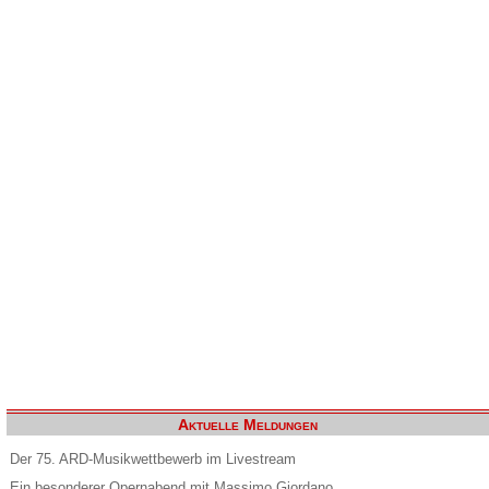
Aktuelle Meldungen
Der 75. ARD-Musikwettbewerb im Livestream
Ein besonderer Opernabend mit Massimo Giordano