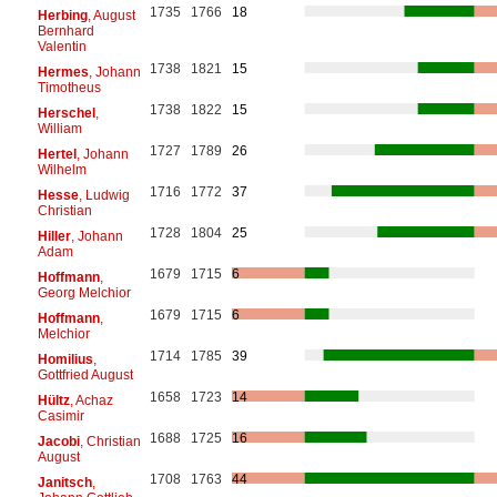
1735
1766
18
Herbing
, August
Bernhard
Valentin
1738
1821
15
Hermes
, Johann
Timotheus
1738
1822
15
Herschel
,
William
1727
1789
26
Hertel
, Johann
Wilhelm
1716
1772
37
Hesse
, Ludwig
Christian
1728
1804
25
Hiller
, Johann
Adam
1679
1715
6
Hoffmann
,
Georg Melchior
1679
1715
6
Hoffmann
,
Melchior
1714
1785
39
Homilius
,
Gottfried August
1658
1723
14
Hültz
, Achaz
Casimir
1688
1725
16
Jacobi
, Christian
August
1708
1763
44
Janitsch
,