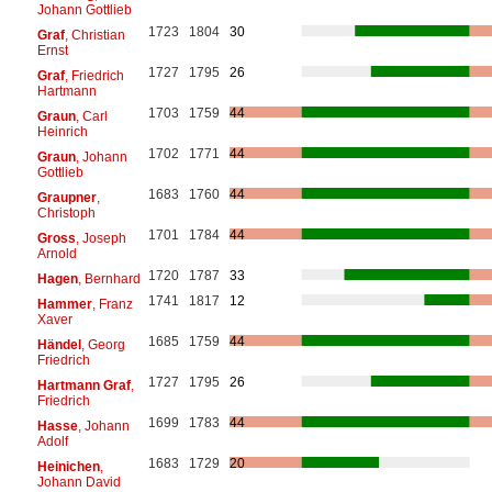
Johann Gottlieb
1723
1804
30
Graf
, Christian
Ernst
1727
1795
26
Graf
, Friedrich
Hartmann
1703
1759
44
Graun
, Carl
Heinrich
1702
1771
44
Graun
, Johann
Gottlieb
1683
1760
44
Graupner
,
Christoph
1701
1784
44
Gross
, Joseph
Arnold
1720
1787
33
Hagen
, Bernhard
1741
1817
12
Hammer
, Franz
Xaver
1685
1759
44
Händel
, Georg
Friedrich
1727
1795
26
Hartmann Graf
,
Friedrich
1699
1783
44
Hasse
, Johann
Adolf
1683
1729
20
Heinichen
,
Johann David