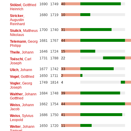
1690
1749
40
Stölzel
, Gottfried
Heinrich
1680
1719
10
Stricker
,
Augustin
Reinhard
1700
1740
31
Stulick
, Mattheus
Nikolaus
1681
1767
44
Telemann
, Georg
Philipp
1646
1724
15
Theile
, Johann
1731
1788
22
Toëschi
, Carl
Joseph
1677
1742
33
Ulich
, Johann
1650
1711
2
Vogel
, Gottfried
1749
1814
4
Vogler
, Georg
Joseph
1684
1748
39
Walther
, Johann
Gottfried
1662
1754
44
Weiss
, Johann
Jacob
1686
1750
41
Weiss
, Sylvius
Leopold
1650
1720
11
Welter
, Johann
Samuel