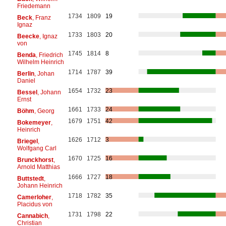
Friedemann
1734
1809
19
Beck
, Franz
Ignaz
1733
1803
20
Beecke
, Ignaz
von
1745
1814
8
Benda
, Friedrich
Wilhelm Heinrich
1714
1787
39
Berlin
, Johan
Daniel
1654
1732
23
Bessel
, Johann
Ernst
1661
1733
24
Böhm
, Georg
1679
1751
42
Bokemeyer
,
Heinrich
1626
1712
3
Briegel
,
Wolfgang Carl
1670
1725
16
Brunckhorst
,
Arnold Matthias
1666
1727
18
Buttstedt
,
Johann Heinrich
1718
1782
35
Camerloher
,
Placidus von
1731
1798
22
Cannabich
,
Christian