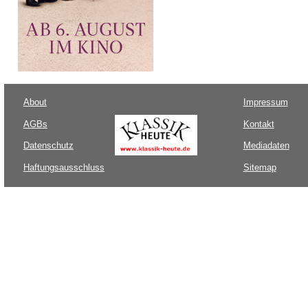
About
Impressum
AGBs
Kontakt
Datenschutz
Mediadaten
Haftungsausschluss
Sitemap