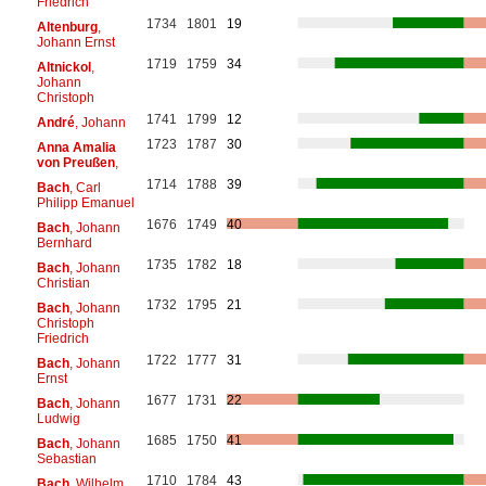
Friedrich
1734
1801
19
Altenburg
,
Johann Ernst
1719
1759
34
Altnickol
,
Johann
Christoph
1741
1799
12
André
, Johann
1723
1787
30
Anna Amalia
von Preußen
,
1714
1788
39
Bach
, Carl
Philipp Emanuel
1676
1749
40
Bach
, Johann
Bernhard
1735
1782
18
Bach
, Johann
Christian
1732
1795
21
Bach
, Johann
Christoph
Friedrich
1722
1777
31
Bach
, Johann
Ernst
1677
1731
22
Bach
, Johann
Ludwig
1685
1750
41
Bach
, Johann
Sebastian
1710
1784
43
Bach
, Wilhelm