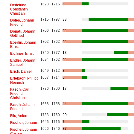
1628
1715
6
Dedekind
,
Constantin
Christian
1715
1797
38
Doles
, Johann
Friedrich
1706
1782
44
Donati
, Johann
Gottfried
1702
1762
44
Eberlin
, Johann
Ernst
1740
1777
13
Eichner
, Ernst
1694
1762
44
Endler
, Johann
Samuel
1649
1712
3
Erich
, Daniel
1657
1714
5
Erlebach
, Philipp
Heinrich
1736
1800
17
Fasch
, Carl
Friedrich
Christian
1688
1758
44
Fasch
, Johann
Friedrich
1733
1760
20
Fils
, Anton
1646
1716
7
Fischer
, Johann
1656
1746
37
Fischer
, Johann
Caspar