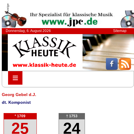
Anzeige
Donnerstag, 6. August 2026
Sitemap
≡
≡
Georg Gebel d.J.
dt. Komponist
* 1709
† 1753
25
24