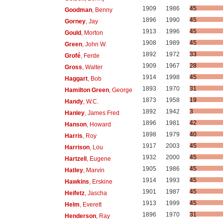
1909
1986
45
Goodman
, Benny
1896
1990
45
Gorney
, Jay
1913
1996
45
Gould
, Morton
1908
1989
45
Green
, John W.
1892
1972
33
Grofé
, Ferde
1909
1967
28
Gross
, Walter
1914
1998
45
Haggart
, Bob
1893
1970
31
Hamilton Green
, George
1873
1958
19
Handy
, W.C.
1892
1942
3
Hanley
, James Fred
1896
1981
42
Hanson
, Howard
1898
1979
40
Harris
, Roy
1917
2003
45
Harrison
, Lou
1932
2000
45
Hartzell
, Eugene
1905
1986
45
Hatley
, Marvin
1914
1993
45
Hawkins
, Erskine
1901
1987
45
Heifetz
, Jascha
1913
1999
45
Helm
, Everett
1896
1970
31
Henderson
, Ray