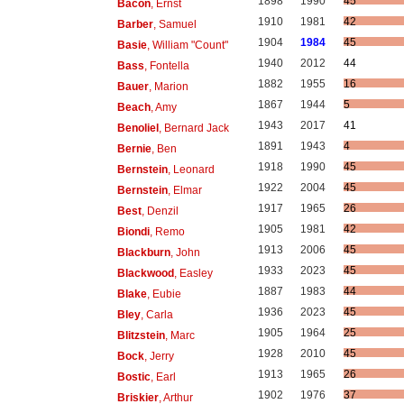
1898
1990
45
Bacon
, Ernst
1910
1981
42
Barber
, Samuel
1904
1984
45
Basie
, William "Count"
1940
2012
44
Bass
, Fontella
1882
1955
16
Bauer
, Marion
1867
1944
5
Beach
, Amy
1943
2017
41
Benoliel
, Bernard Jack
1891
1943
4
Bernie
, Ben
1918
1990
45
Bernstein
, Leonard
1922
2004
45
Bernstein
, Elmar
1917
1965
26
Best
, Denzil
1905
1981
42
Biondi
, Remo
1913
2006
45
Blackburn
, John
1933
2023
45
Blackwood
, Easley
1887
1983
44
Blake
, Eubie
1936
2023
45
Bley
, Carla
1905
1964
25
Blitzstein
, Marc
1928
2010
45
Bock
, Jerry
1913
1965
26
Bostic
, Earl
1902
1976
37
Briskier
, Arthur