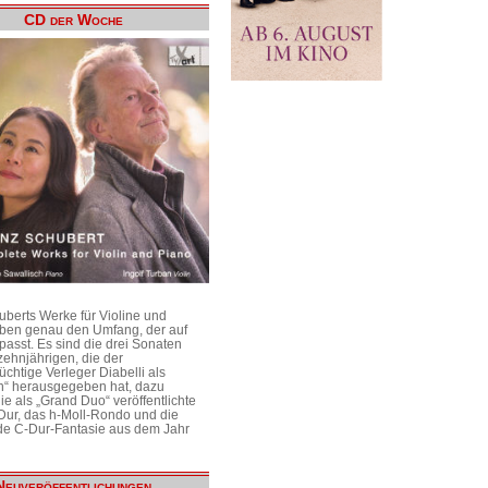
CD der Woche
uberts Werke für Violine und
aben genau den Umfang, der auf
passt. Es sind die drei Sonaten
ehnjährigen, die der
üchtige Verleger Diabelli als
n“ herausgegeben hat, dazu
e als „Grand Duo“ veröffentlichte
Dur, das h-Moll-Rondo und die
e C-Dur-Fantasie aus dem Jahr
Neuveröffentlichungen