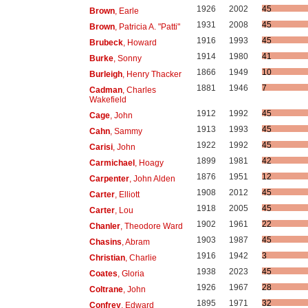
1926
2002
45
Brown
, Earle
1931
2008
45
Brown
, Patricia A. "Patti"
1916
1993
45
Brubeck
, Howard
1914
1980
41
Burke
, Sonny
1866
1949
10
Burleigh
, Henry Thacker
1881
1946
7
Cadman
, Charles
Wakefield
1912
1992
45
Cage
, John
1913
1993
45
Cahn
, Sammy
1922
1992
45
Carisi
, John
1899
1981
42
Carmichael
, Hoagy
1876
1951
12
Carpenter
, John Alden
1908
2012
45
Carter
, Elliott
1918
2005
45
Carter
, Lou
1902
1961
22
Chanler
, Theodore Ward
1903
1987
45
Chasins
, Abram
1916
1942
3
Christian
, Charlie
1938
2023
45
Coates
, Gloria
1926
1967
28
Coltrane
, John
1895
1971
32
Confrey
, Edward