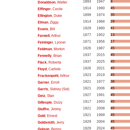
1893
1947
8
Donaldson
, Walter
1914
1990
45
Effinger
, Cecile
1899
1974
35
Ellington
, Duke
1914
1968
29
Elman
, Ziggy
1929
1980
41
Evans
, Bill
1877
1952
13
Farwell
, Arthur
1871
1956
17
Feininger
, Lyonel
1926
1987
45
Feldman
, Morton
1937
2015
45
Fennelly
, Brian
1937
2025
45
Flack
, Roberta
1926
2021
45
Floyd
, Carlisle
1923
2019
45
Frackenpohl
, Arthur
1921
1977
38
Garner
, Erroll
1921
2006
45
Garris
, Sidney (Sid)
1927
1991
45
Getz
, Stan
1917
1993
45
Gillespie
, Dizzy
1921
2008
45
Giuffre
, Jimmy
1921
1999
45
Gold
, Ernest
1929
2004
45
Goldsmith
, Jerry
1929
2024
45
Golson
, Benny