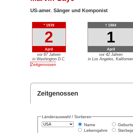
US-amer. Sänger und Komponist
* 1939
† 1984
2
1
April
April
vor 87 Jahren
vor 42 Jahren
in Washington D.C.
in Los Angeles, Kalifornie
Zeitgenossen
Zeitgenossen
Länderauswahl / Sortieren
Name
Geburts
Lebensjahre
Sterbej