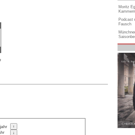
Moritz Eg
Kammermu
Podcast m
Fausch
Münchner
Saisonbe
n
jahr
ahr