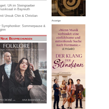
gert. UA im Steingraeber
siksaal in Bayreuth
it Unsuk Chin & Christian
Anzeige
 Symphoniker: Sommerpause &
ginn
Neue Besprechungen