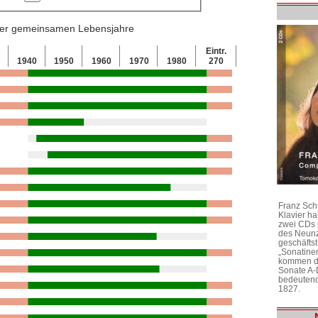
 der gemeinsamen Lebensjahre
Eintr.
0
1940
1950
1960
1970
1980
270
Franz Sch
Klavier h
zwei CDs 
des Neunz
geschäftst
„Sonatine
kommen di
Sonate A-
bedeutend
1827.