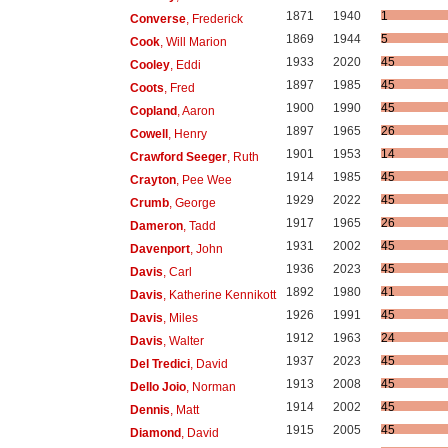
1871
1940
1
Converse
, Frederick
1869
1944
5
Cook
, Will Marion
1933
2020
45
Cooley
, Eddi
1897
1985
45
Coots
, Fred
1900
1990
45
Copland
, Aaron
1897
1965
26
Cowell
, Henry
1901
1953
14
Crawford Seeger
, Ruth
1914
1985
45
Crayton
, Pee Wee
1929
2022
45
Crumb
, George
1917
1965
26
Dameron
, Tadd
1931
2002
45
Davenport
, John
1936
2023
45
Davis
, Carl
1892
1980
41
Davis
, Katherine Kennikott
1926
1991
45
Davis
, Miles
1912
1963
24
Davis
, Walter
1937
2023
45
Del Tredici
, David
1913
2008
45
Dello Joio
, Norman
1914
2002
45
Dennis
, Matt
1915
2005
45
Diamond
, David