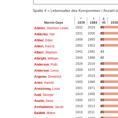
Spalte 4 = Lebensalter des Komponisten / Anzahl
*
†
J.
Marvin Gaye
1939
1984
45
193
1932
2024
45
Adams
, Harrison Leslie
1931
2000
45
Adderley
, Nat
1908
1995
45
Ahbez
, Eden
1892
1953
14
Ahlert
, Fred E.
1941
1992
43
Albert
, Stephen
1944
1998
40
Albright
, William
1928
2019
45
Anderson
, Ruth
1908
1975
36
Anderson
, Leroy
1927
2019
45
Argento
, Dominick
1905
1986
45
Arlen
, Harold
1901
1971
32
Armstrong
, Louis
1919
1990
45
Auld
, George
1900
1972
33
Austin
, Gene
1919
2013
45
Avshalomov
, Jacob
1916
2011
45
Babbitt
, Milton