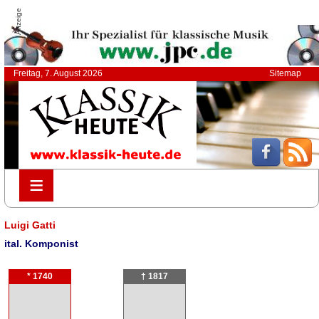
Anzeige
Freitag, 7. August 2026
Sitemap
≡
≡
Luigi Gatti
ital. Komponist
* 1740
† 1817